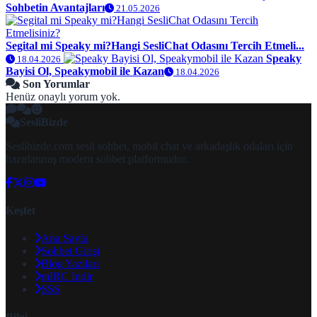
Sohbetin Avantajları
21.05.2026
Segital mi Speaky mi?Hangi SesliChat Odasını Tercih Etmeli...
Speaky
18.04.2026
Bayisi Ol, Speakymobil ile Kazan
18.04.2026
Son Yorumlar
Henüz onaylı yorum yok.
SesliBizde
Seslibizde.com sesli sohbet, mobil chat ve arkadaşlık odaları için
hazırlanmış modern sohbet platformudur.
Keşfet
Ana Sayfa
Sohbet Girişi
Blog Yazıları
mIRC İndir
SSS