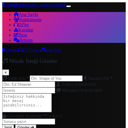
SesliBizde
MOBİL SOHBET SİTESİ
Ana Sayfa
Hakkımızda
DJ'ler
Kurallar
Blog
İletişim
Oynat
DJ Girişi
İstek Yap
Müzik İsteği Gönder
×
Şarkı Adı
*
Sanatçı Adı
*
Adınız (Opsiyonel)
Mesajınız (Opsiyonel)
Güvenlik Kontrolü
*
7 × 4 = ?
İptal
Gönder