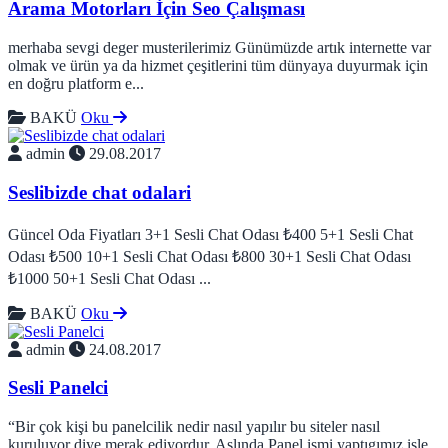
Arama Motorları İçin Seo Çalışması
merhaba sevgi deger musterilerimiz Günümüzde artık internette var
olmak ve ürün ya da hizmet çeşitlerini tüm dünyaya duyurmak için
en doğru platform e...
BAKÜ
Oku
admin
29.08.2017
Seslibizde chat odalari
Güncel Oda Fiyatları 3+1 Sesli Chat Odası ₺400 5+1 Sesli Chat
Odası ₺500 10+1 Sesli Chat Odası ₺800 30+1 Sesli Chat Odası
₺1000 50+1 Sesli Chat Odası ...
BAKÜ
Oku
admin
24.08.2017
Sesli Panelci
“Bir çok kişi bu panelcilik nedir nasıl yapılır bu siteler nasıl
kuruluyor diye merak ediyordur. Aslında Panel ismi yaptıgımız işle