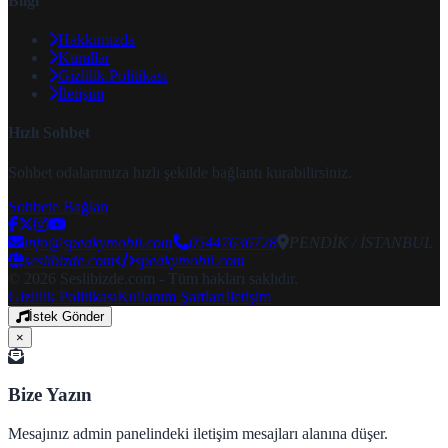
Bilgi
Hakkımızda
Kurallar
Gizlilik Politikası
İletişim
Hızlı Sohbet
Sohbet odalarımıza hızlı şekilde bağlantı kurabilirsiniz.
Sohbete Bağlan
info@speakymobil.com
05447636728
PENDİK / İSTANBUL
seslibizde.com
speakymobil.com
© 2026 Seslibizde.com - Tüm hakları saklıdır.
Gizlilik Politikası
Kullanım Şartları
İletişim
İstek Gönder
×
Bize Yazın
Mesajınız admin panelindeki iletişim mesajları alanına düşer.