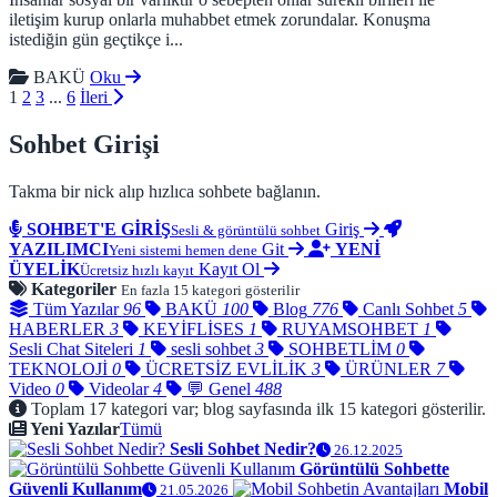
iletişim kurup onlarla muhabbet etmek zorundalar. Konuşma
istediğin gün geçtikçe i...
BAKÜ
Oku
1
2
3
...
6
İleri
Sohbet Girişi
Takma bir nick alıp hızlıca sohbete bağlanın.
SOHBET'E GİRİŞ
Giriş
Sesli & görüntülü sohbet
YAZILIMCI
Git
YENİ
Yeni sistemi hemen dene
ÜYELİK
Kayıt Ol
Ücretsiz hızlı kayıt
Kategoriler
En fazla 15 kategori gösterilir
Tüm Yazılar
96
BAKÜ
100
Blog
776
Canlı Sohbet
5
HABERLER
3
KEYİFLİSES
1
RUYAMSOHBET
1
Sesli Chat Siteleri
1
sesli sohbet
3
SOHBETLİM
0
TEKNOLOJİ
0
ÜCRETSİZ EVLİLİK
3
ÜRÜNLER
7
Video
0
Videolar
4
💬 Genel
488
Toplam 17 kategori var; blog sayfasında ilk 15 kategori gösterilir.
Yeni Yazılar
Tümü
Sesli Sohbet Nedir?
26.12.2025
Görüntülü Sohbette
Güvenli Kullanım
Mobil
21.05.2026