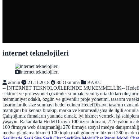
internet teknelojileri
internet teknelojileri
admin
21.11.2018
80 Okunma
BAKÜ
-- İNTERNET TEKNOLOJİLERİNDE MÜKEMMELLİK-- HedefDizayn 2007 y
sektörel ve profesyonel çözümler sunmak, yeni iş ortaklıkları oluştur
memnuniyet odaklı, özgün ve güvenilir proje yönetimi, tasarım ve teknol
tasarımlar ile size sunmayı hedef edinen HedefDizayn tasarım uzmanlar
mantığını bir kenara bırakıp, marka ve kurumsallaşma ile ilgili sorunl
Çalıştığımız firmaların yanında olmak, iyi hizmet vermek, işi sahiplen
yaşayın. Rakamlarla HedefDizayn 100 üzeri domain, 75‘e yakın marka 
100 firmaya web danışmanlığı 270 firmaya sosyal medya danışmanlığı
medya planlama hizmeti 100 toplu mail gönderim hizmeti 280 marka 
Seslibizde
Sesli Site
Sesli Chat
SesliSite
MobilChat
Pangi
Mobil Chat