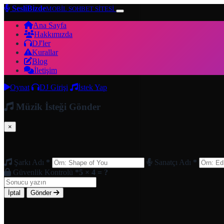
SesliBizde
MOBİL SOHBET SİTESİ
Ana Sayfa
Hakkımızda
DJ'ler
Kurallar
Blog
İletişim
Oynat
DJ Girişi
İstek Yap
Müzik İsteği Gönder
×
Şarkı Adı
*
Sanatçı Adı
*
Güvenlik Kontrolü
*
5 × 4 = ?
İptal
Gönder