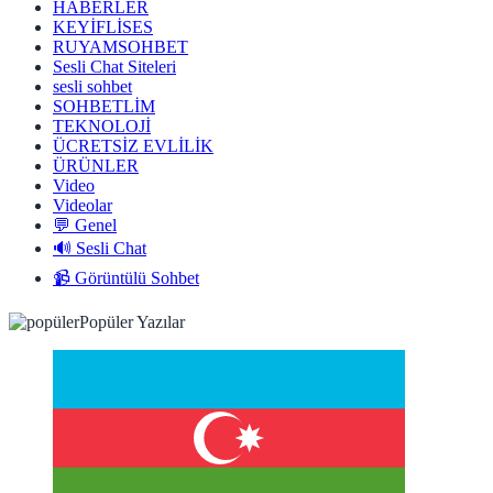
HABERLER
KEYİFLİSES
RUYAMSOHBET
Sesli Chat Siteleri
sesli sohbet
SOHBETLİM
TEKNOLOJİ
ÜCRETSİZ EVLİLİK
ÜRÜNLER
Video
Videolar
💬 Genel
🔊 Sesli Chat
📹 Görüntülü Sohbet
Popüler Yazılar