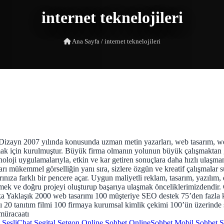
internet teknelojileri
Ana Sayfa
/
internet teknelojileri
ılında konusunda uzman metin yazarları, web tasarım, web progra
mak için kurulmuştur. Büyük firma olmanın yolunun büyük çalışmaktan geç
oji uygulamalarıyla, etkin ve kar getiren sonuçlara daha hızlı ulaşmanız
ı mükemmel görselliğin yanı sıra, sizlere özgün ve kreatif çalışmalar 
arınıza farklı bir pencere açar. Uygun maliyetli reklam, tasarım, yazıl
mek ve doğru projeyi oluşturup başarıya ulaşmak önceliklerimizdendir. Ge
Yaklaşık 2000 web tasarımı 100 müşteriye SEO destek 75’den fazla kur
 20 tanıtım filmi 100 firmaya kurumsal kimlik çekimi 100’ün üzerinde
müracaatı
SesliChat
Segital
Setgon
Online Sohbet
OnlineSohbet
Mobil Sohbet
S