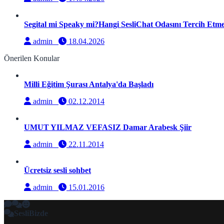
Segital mi Speaky mi?Hangi SesliChat Odasını Tercih Etmel
admin
18.04.2026
Önerilen Konular
Milli Eğitim Şurası Antalya'da Başladı
admin
02.12.2014
UMUT YILMAZ VEFASIZ Damar Arabesk Şiir
admin
22.11.2014
Ücretsiz sesli sohbet
admin
15.01.2016
SesliBizde