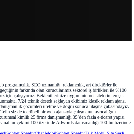
mcılık, SEO uzmanlığı, reklamcılık, art direktörler ile
tiğinin farkında olan kurucularımız sektörel iş birlikleri ile %100
 için çalışıyoruz. Beklentilerinize uygun internet sitelerini en şık
sunmakta. 7/24 teknik destek sağlayan ekibimiz klasik reklam ajansı
ım, danışmanlık çözümleri üretme ve doğru sonuca ulaşma çabasındayız.
lin siz de tecrübeli bir web ajansıyla çalışmanın ayrıcalığını
umsal kimlik 25 firma danışmanlığı 35’den fazla e-ticaret yapısı
 sanal tur çekimi 100 üzerinde Adwords danışmanlığı 100’ün üzerinde
esliSohbet
SpeakyChat
MobilSohbet
SpeakyTalk
Mobil Site
Sesli