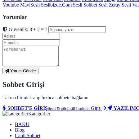
Youtube
MaviSesli
Seslibizde.Com
Sesli Sohbet
Sesli Zeray
Sesli Va
Yorumlar
Güvenlik: 8 + 2 = ?
Yorum Gönder
Sohbet Girişi
Takma bir nick alıp hızlıca sohbete bağlanın.
SOHBET'E GİRİŞ
Giriş
YAZILIMC
Sesli & görüntülü sohbet
Kategoriler
BAKÜ
Blog
Canlı Sohbet