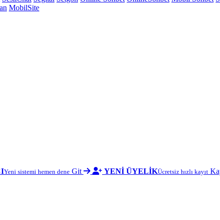
tan
MobilSite
I
Git
YENİ ÜYELİK
Ka
Yeni sistemi hemen dene
Ücretsiz hızlı kayıt