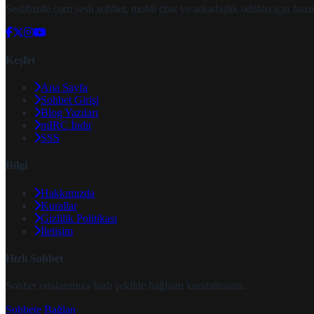
Seslibizde.com sesli sohbet, mobil chat ve arkadaşlık odaları için ha
Keşfet
Ana Sayfa
Sohbet Girişi
Blog Yazıları
mIRC İndir
SSS
Bilgi
Hakkımızda
Kurallar
Gizlilik Politikası
İletişim
Hızlı Sohbet
Sohbet odalarımıza hızlı şekilde bağlantı kurabilirsiniz.
Sohbete Bağlan