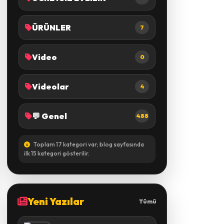
ÜRÜNLER
7
Video
0
Videolar
4
💬 Genel
488
Toplam 17 kategori var; blog sayfasında
ilk 15 kategori gösterilir.
Yeni Yazılar
Tümü