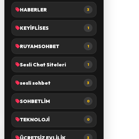
HABERLER
3
KEYİFLİSES
1
RUYAMSOHBET
1
Sesli Chat Siteleri
1
sesli sohbet
3
SOHBETLİM
0
TEKNOLOJİ
0
ÜCRETSİZ EVLİLİK
3