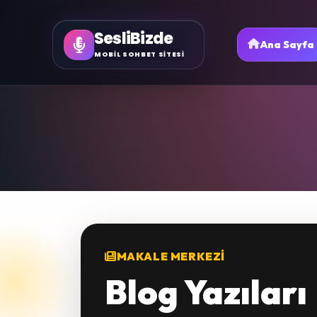
SesliBizde
Ana Sayfa
MOBİL SOHBET SİTESİ
MAKALE MERKEZI
Blog Yazıları