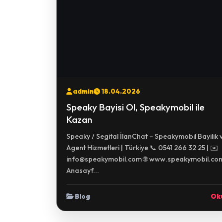
admin
18.04.2026
Speaky Bayisi Ol, Speakymobil ile
Kazan
Speaky / Segital İlanChat – Speakymobil Bayilik 
Agent Hizmetleri | Türkiye 📞 0541 266 32 25 | ✉️
info@speakymobil.com 🌐 www.speakymobil.co
Anasayf...
Blog
Ok