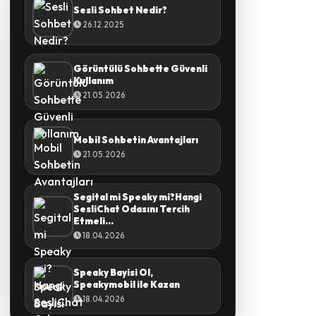
Sesli Sohbet Nedir?
26.12.2025
Görüntülü Sohbette Güvenli
Kullanım
21.05.2026
Mobil Sohbetin Avantajları
21.05.2026
Segital mi Speaky mi?Hangi
SesliChat Odasını Tercih
Etmeli...
18.04.2026
Speaky Bayisi Ol,
Speakymobil ile Kazan
18.04.2026