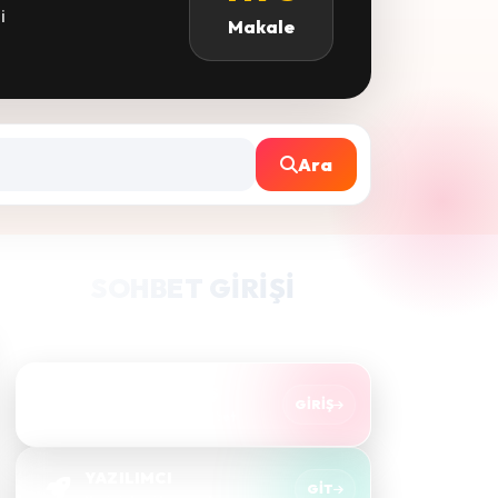
i
Makale
Ara
SOHBET GIRIŞI
Takma bir nick alıp hızlıca sohbete bağlanın.
SOHBET'E GİRİŞ
GIRIŞ
Sesli & görüntülü sohbet
YAZILIMCI
GIT