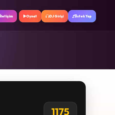
İletişim
Oynat
DJ Girişi
İstek Yap
1175