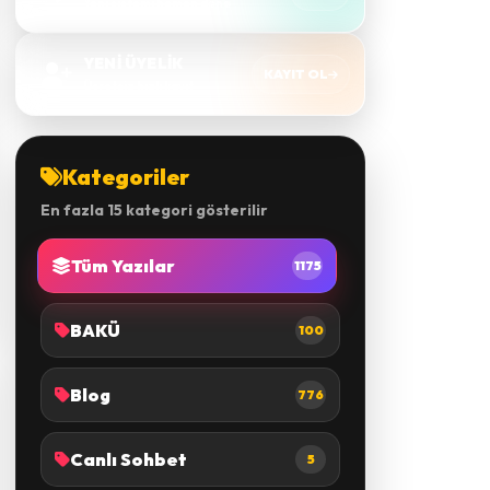
Yeni sistemi hemen dene
YENİ ÜYELİK
KAYIT OL
Ücretsiz hızlı kayıt
Kategoriler
En fazla 15 kategori gösterilir
Tüm Yazılar
1175
BAKÜ
100
Blog
776
Canlı Sohbet
5