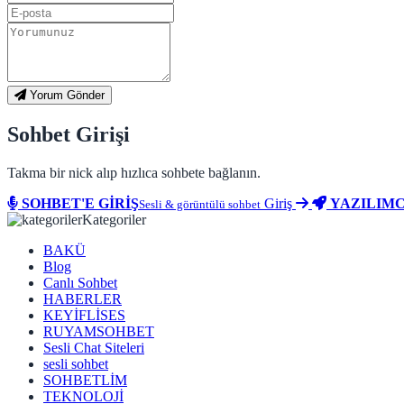
Yorum Gönder
Sohbet Girişi
Takma bir nick alıp hızlıca sohbete bağlanın.
SOHBET'E GİRİŞ
Giriş
YAZILIMC
Sesli & görüntülü sohbet
Kategoriler
BAKÜ
Blog
Canlı Sohbet
HABERLER
KEYİFLİSES
RUYAMSOHBET
Sesli Chat Siteleri
sesli sohbet
SOHBETLİM
TEKNOLOJİ