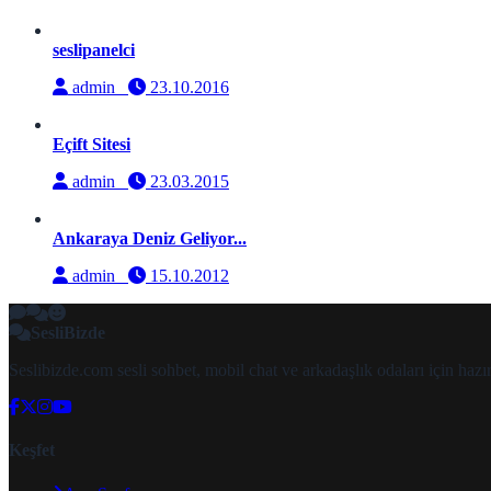
seslipanelci
admin
23.10.2016
Eçift Sitesi
admin
23.03.2015
Ankaraya Deniz Geliyor...
admin
15.10.2012
SesliBizde
Seslibizde.com sesli sohbet, mobil chat ve arkadaşlık odaları için ha
Keşfet