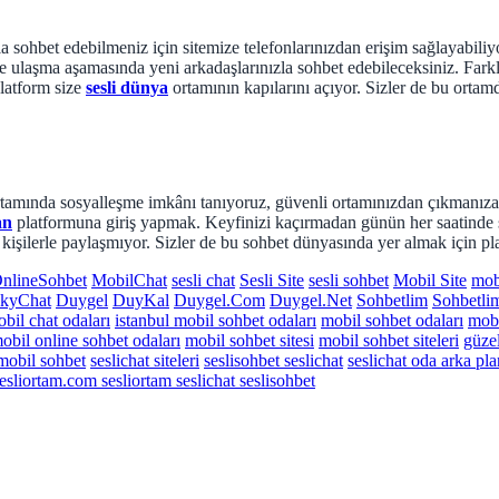
 sohbet edebilmeniz için sitemize telefonlarınızdan erişim sağlayabiliyor
ze ulaşma aşamasında yeni arkadaşlarınızla sohbet edebileceksiniz. Fark
latform size
sesli dünya
ortamının kapılarını açıyor. Sizler de bu ortam
 ortamında sosyalleşme imkânı tanıyoruz, güvenli ortamınızdan çıkmanız
an
platformuna giriş yapmak. Keyfinizi kaçırmadan günün her saatinde s
cü kişilerle paylaşmıyor. Sizler de bu sohbet dünyasında yer almak için 
nlineSohbet
MobilChat
sesli chat
Sesli Site
sesli sohbet
Mobil Site
mob
kyChat
Duygel
DuyKal
Duygel.Com
Duygel.Net
Sohbetlim
Sohbetli
obil chat odaları
istanbul mobil sohbet odaları
mobil sohbet odaları
mobi
bil online sohbet odaları
mobil sohbet sitesi
mobil sohbet siteleri
güze
mobil sohbet
seslichat siteleri
seslisohbet seslichat
seslichat oda arka pla
esliortam.com sesliortam seslichat seslisohbet