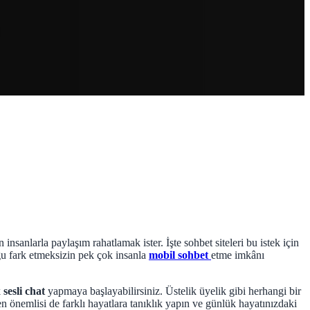
sanlarla paylaşım rahatlamak ister. İşte sohbet siteleri bu istek için
ğu fark etmeksizin pek çok insanla
mobil sohbet
etme imkânı
k
sesli chat
yapmaya başlayabilirsiniz. Üstelik üyelik gibi herhangi bir
en önemlisi de farklı hayatlara tanıklık yapın ve günlük hayatınızdaki