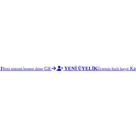
I
Git
YENİ ÜYELİK
Ka
Yeni sistemi hemen dene
Ücretsiz hızlı kayıt