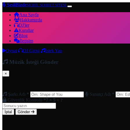
SesliBizde
MOBİL SOHBET SİTESİ
Ana Sayfa
Hakkımızda
DJ'ler
Kurallar
Blog
İletişim
Oynat
DJ Girişi
İstek Yap
Müzik İsteği Gönder
×
Şarkı Adı
*
Sanatçı Adı
*
Güvenlik Kontrolü
*
7 × 5 = ?
İptal
Gönder