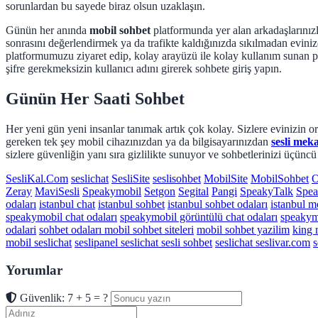
sorunlardan bu sayede biraz olsun uzaklaşın.
Günün her anında
mobil sohbet
platformunda yer alan arkadaşlarınızla
sonrasını değerlendirmek ya da trafikte kaldığınızda sıkılmadan evini
platformumuzu ziyaret edip, kolay arayüzü ile kolay kullanım sunan p
şifre gerekmeksizin kullanıcı adını girerek sohbete giriş yapın.
Günün Her Saati Sohbet
Her yeni gün yeni insanlar tanımak artık çok kolay. Sizlere evinizin
gereken tek şey mobil cihazınızdan ya da bilgisayarınızdan
sesli mek
sizlere güvenliğin yanı sıra gizlilikte sunuyor ve sohbetlerinizi üçün
SesliKal.Com
seslichat
SesliSite
seslisohbet
MobilSite
MobilSohbet
O
Zeray
MaviSesli
Speakymobil
Setgon
Segital
Pangi
SpeakyTalk
Spea
odaları
istanbul chat
istanbul sohbet
istanbul sohbet odaları
istanbul m
speakymobil chat odaları
speakymobil görüntülü chat odaları
speakymo
odalari
sohbet odaları mobil sohbet siteleri
mobil sohbet yazilim
king 
mobil seslichat
seslipanel seslichat sesli sohbet
seslichat seslivar.com
s
Yorumlar
Güvenlik: 7 + 5 = ?