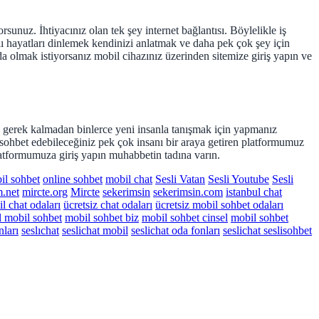
sunuz. İhtiyacınız olan tek şey internet bağlantısı. Böylelikle iş
lı hayatları dinlemek kendinizi anlatmak ve daha pek çok şey için
da olmak istiyorsanız mobil cihazınız üzerinden sitemize giriş yapın ve
a gerek kalmadan binlerce yeni insanla tanışmak için yapmanız
ohbet edebileceğiniz pek çok insanı bir araya getiren platformumuz
platformumuza giriş yapın muhabbetin tadına varın.
il sohbet
online sohbet
mobil chat
Sesli Vatan
Sesli Youtube
Sesli
m.net
mircte.org
Mircte
sekerimsin
sekerimsin.com
istanbul chat
l chat odaları
ücretsiz chat odaları
ücretsiz mobil sohbet odaları
l mobil sohbet
mobil sohbet biz
mobil sohbet cinsel
mobil sohbet
nları
seslıchat
seslichat mobil
seslichat oda fonları
seslichat seslisohbet