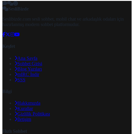
SesliBizde
Seslibizde.com sesli sohbet, mobil chat ve arkadaşlık odaları için
hazırlanmış modern sohbet platformudur.
Keşfet
Ana Sayfa
Sohbet Girişi
Blog Yazıları
mIRC İndir
SSS
Bilgi
Hakkımızda
Kurallar
Gizlilik Politikası
İletişim
Hızlı Sohbet