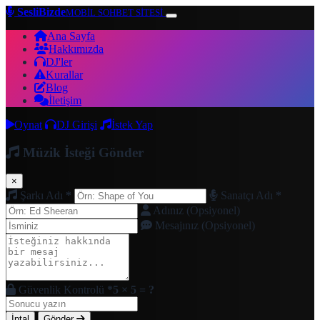
SesliBizde
MOBİL SOHBET SİTESİ
Ana Sayfa
Hakkımızda
DJ'ler
Kurallar
Blog
İletişim
Oynat
DJ Girişi
İstek Yap
Müzik İsteği Gönder
×
Şarkı Adı
*
Sanatçı Adı
*
Adınız (Opsiyonel)
Mesajınız (Opsiyonel)
Güvenlik Kontrolü
*
5 × 5 = ?
İptal
Gönder