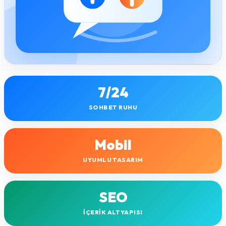
7/24
SOHBET RUHU
Mobil
UYUMLU TASARIM
SEO
İÇERIK ALTYAPISI