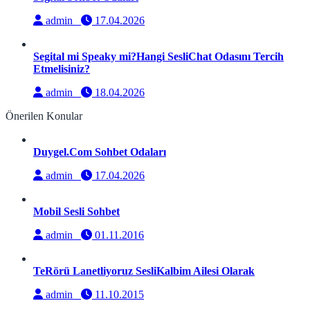
admin
17.04.2026
Segital mi Speaky mi?Hangi SesliChat Odasını Tercih
Etmelisiniz?
admin
18.04.2026
Önerilen Konular
Duygel.Com Sohbet Odaları
admin
17.04.2026
Mobil Sesli Sohbet
admin
01.11.2016
TeRörü Lanetliyoruz SesliKalbim Ailesi Olarak
admin
11.10.2015