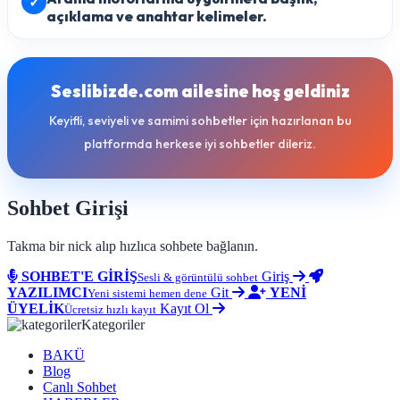
✓
açıklama ve anahtar kelimeler.
Seslibizde.com ailesine hoş geldiniz
Keyifli, seviyeli ve samimi sohbetler için hazırlanan bu
platformda herkese iyi sohbetler dileriz.
Sohbet Girişi
Takma bir nick alıp hızlıca sohbete bağlanın.
SOHBET'E GİRİŞ
Giriş
Sesli & görüntülü sohbet
YAZILIMCI
Git
YENİ
Yeni sistemi hemen dene
ÜYELİK
Kayıt Ol
Ücretsiz hızlı kayıt
Kategoriler
BAKÜ
Blog
Canlı Sohbet