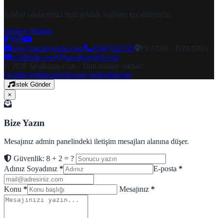
Sohbet odalarımıza hızlı şekilde bağlantı kurabilirsiniz.
Sohbete Bağlan
info@speakymobil.com
05447636728
PENDİK / İSTANBUL
seslibizde.com
speakymobil.com
© 2026 Seslibizde.com - Tüm hakları saklıdır.
Gizlilik Politikası
Kullanım Şartları
İletişim
İstek Gönder
×
Bize Yazın
Mesajınız admin panelindeki iletişim mesajları alanına düşer.
Güvenlik: 8 + 2 = ?
Adınız Soyadınız
*
E-posta
*
Konu
*
Mesajınız
*