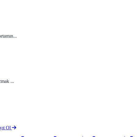
rtamın...
zmak ...
yıt Ol