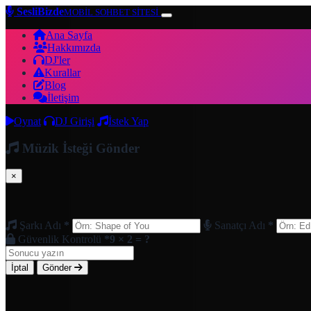
SesliBizde
MOBİL SOHBET SİTESİ
Ana Sayfa
Hakkımızda
DJ'ler
Kurallar
Blog
İletişim
Oynat
DJ Girişi
İstek Yap
Müzik İsteği Gönder
×
Şarkı Adı
*
Sanatçı Adı
*
Güvenlik Kontrolü
*
9 × 2 = ?
İptal
Gönder