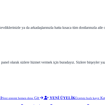
diklerinizle ya da arkadaşlarınızla hatta kısaca tüm dostlarınızla aile o
ı panel olarak sizlere hizmet vermek için buradayız. Sizlere birşeyler ya
I
Git
YENİ ÜYELİK
Ka
Yeni sistemi hemen dene
Ücretsiz hızlı kayıt