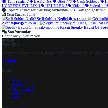
Tüm Yazılar
3
BAKÜ
100
Blog
776
Canlı Sohbet
5
H
ÜCRETSİZ EVLİLİK
3
ÜRÜNLER
7
Video
0
Videolar
4
Toplam 17 kategori var; blog sayfasında ilk 15 kategori gösterilir.
Yeni Yazılar
Tümü
Sesli Sohbet Nedir?
26.12.2025
Avantajları
21.05.2026
Speaky Bayisi Ol, Spe
Son Yorumlar
Henüz onaylı yorum yok.
SesliBizde
Seslibizde.com sesli sohbet, mobil chat ve arkadaşlık odaları için ha
Keşfet
Ana Sayfa
Sohbet Girişi
Blog Yazıları
mIRC İndir
SSS
Bilgi