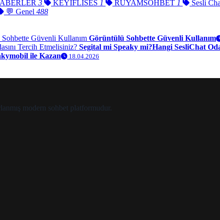
ABERLER
3
KEYİFLİSES
1
RUYAMSOHBET
1
Sesli Chat
💬 Genel
488
Görüntülü Sohbette Güvenli Kullanım
Segital mi Speaky mi?Hangi SesliChat Odas
akymobil ile Kazan
18.04.2026
zırlanmış modern sohbet platformudur.