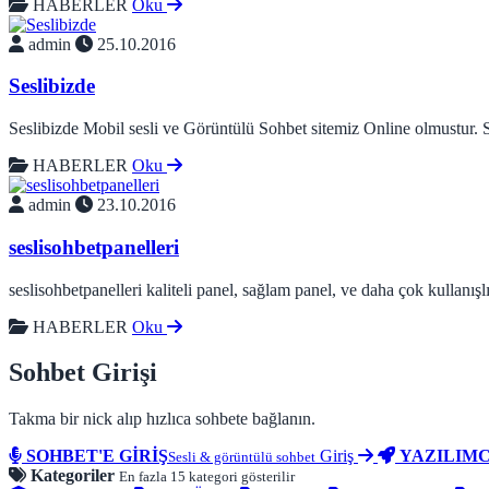
HABERLER
Oku
admin
25.10.2016
Seslibizde
Seslibizde Mobil sesli ve Görüntülü Sohbet sitemiz Online olmustur. Sev
HABERLER
Oku
admin
23.10.2016
seslisohbetpanelleri
seslisohbetpanelleri kaliteli panel, sağlam panel, ve daha çok kullanışl
HABERLER
Oku
Sohbet Girişi
Takma bir nick alıp hızlıca sohbete bağlanın.
SOHBET'E GİRİŞ
Giriş
YAZILIMC
Sesli & görüntülü sohbet
Kategoriler
En fazla 15 kategori gösterilir