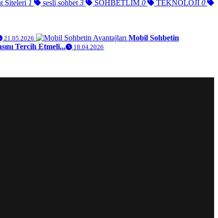
 Siteleri
1
sesli sohbet
3
SOHBETLİM
0
TEKNOLOJİ
0
Mobil Sohbetin
21.05.2026
ını Tercih Etmeli...
18.04.2026