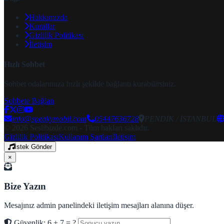
Hakkımızda
Kurallar
Gizlilik Politikası
İletişim
Hızlı Sohbet
Sohbet odalarımıza hızlı şekilde bağlantı kurabilirsiniz.
Sohbete Bağlan
info@speakymobil.com
05447636728
PENDİK / İSTANBUL
© 2026 Seslibizde.com - Tüm hakları saklıdır.
Gizlilik Politikası
Kullanım Şartları
İletişim
İstek Gönder
×
Bize Yazın
Mesajınız admin panelindeki iletişim mesajları alanına düşer.
Güvenlik: 6 + 7 = ?