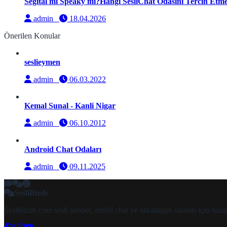
Segital mi Speaky mi?Hangi SesliChat Odasını Tercih Etmel
admin
18.04.2026
Önerilen Konular
seslieymen
admin
06.03.2022
Kemal Sunal - Kanli Nigar
admin
06.10.2012
Android Chat Odaları
admin
09.11.2025
SesliBizde
Seslibizde.com sesli sohbet, mobil chat ve arkadaşlık odaları için ha