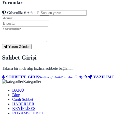
Yorumlar
Güvenlik: 6 + 6 = ?
Yorum Gönder
Sohbet Girişi
Takma bir nick alıp hızlıca sohbete bağlanın.
SOHBET'E GİRİŞ
Giriş
YAZILIMC
Sesli & görüntülü sohbet
Kategoriler
BAKÜ
Blog
Canlı Sohbet
HABERLER
KEYİFLİSES
RUYAMSOHBET