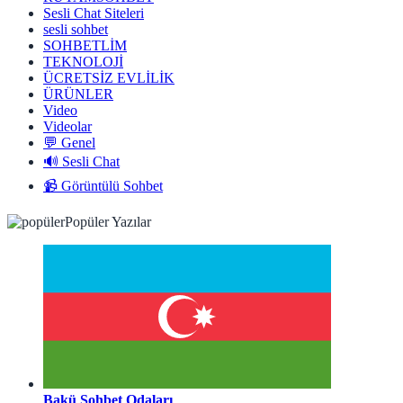
Sesli Chat Siteleri
sesli sohbet
SOHBETLİM
TEKNOLOJİ
ÜCRETSİZ EVLİLİK
ÜRÜNLER
Video
Videolar
💬 Genel
🔊 Sesli Chat
📹 Görüntülü Sohbet
Popüler Yazılar
Bakü Sohbet Odaları