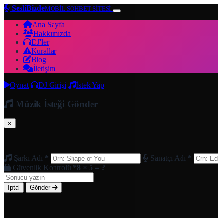
SesliBizde
MOBİL SOHBET SİTESİ
Ana Sayfa
Hakkımızda
DJ'ler
Kurallar
Blog
İletişim
Oynat
DJ Girişi
İstek Yap
Müzik İsteği Gönder
×
Şarkı Adı
*
Sanatçı Adı
*
Güvenlik Kontrolü
*
8 × 5 = ?
İptal
Gönder