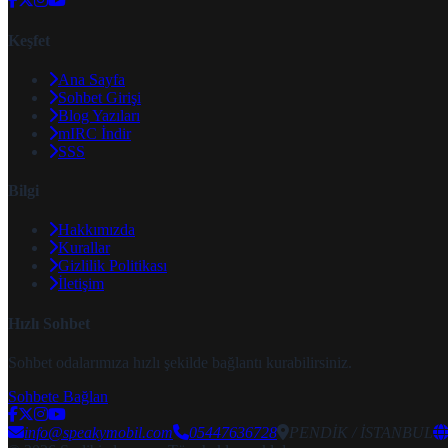
Keşfet
Ana Sayfa
Sohbet Girişi
Blog Yazıları
mIRC İndir
SSS
Bilgi
Hakkımızda
Kurallar
Gizlilik Politikası
İletişim
Hızlı Sohbet
Sohbet odalarımıza hızlı şekilde bağlantı kurabilirsiniz.
Sohbete Bağlan
info@speakymobil.com
05447636728
PENDİK / İSTANBUL