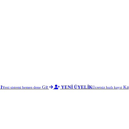
I
Git
YENİ ÜYELİK
Ka
Yeni sistemi hemen dene
Ücretsiz hızlı kayıt