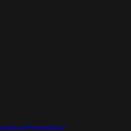
seslibizde.com
speakymobil.com