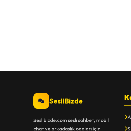
K
SesliBizde
A
Seslibizde.com sesli sohbet, mobil
chat ve arkadaşlık odaları için
S