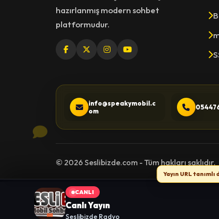
hazırlanmış modern sohbet
B
platformudur.
m
S
info@speakymobil.c
05447
om
© 2026 Seslibizde.com - Tüm hakları saklıdır.
Yayın URL tanımlı 
CANLI
Canlı Yayın
Seslibizde Radyo