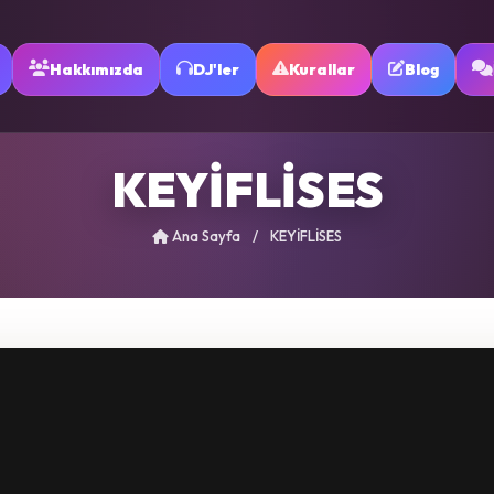
Hakkımızda
DJ'ler
Kurallar
Blog
KEYİFLİSES
Ana Sayfa
/
KEYİFLİSES