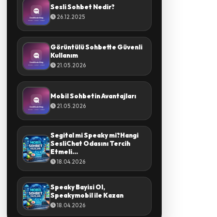
Sesli Sohbet Nedir?
26.12.2025
Görüntülü Sohbette Güvenli
Kullanım
21.05.2026
Mobil Sohbetin Avantajları
21.05.2026
Segital mi Speaky mi?Hangi
SesliChat Odasını Tercih
Etmeli...
18.04.2026
Speaky Bayisi Ol,
Speakymobil ile Kazan
18.04.2026