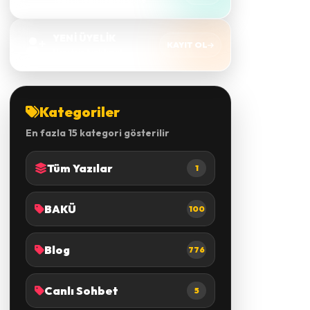
Yeni sistemi hemen dene
YENİ ÜYELİK
KAYIT OL
Ücretsiz hızlı kayıt
Kategoriler
En fazla 15 kategori gösterilir
Tüm Yazılar
1
BAKÜ
100
Blog
776
Canlı Sohbet
5