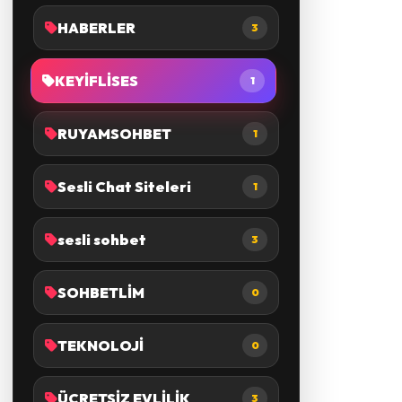
HABERLER
3
KEYİFLİSES
1
RUYAMSOHBET
1
Sesli Chat Siteleri
1
sesli sohbet
3
SOHBETLİM
0
TEKNOLOJİ
0
ÜCRETSİZ EVLİLİK
3