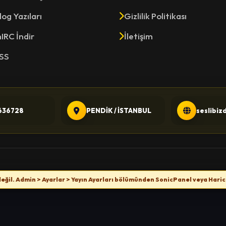
log Yazıları
Gizlilik Politikası
IRC İndir
İletişim
SS
636728
PENDİK / İSTANBUL
seslibiz
değil. Admin > Ayarlar > Yayın Ayarları bölümünden SonicPanel veya Haric