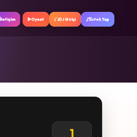
İletişim
Oynat
DJ Girişi
İstek Yap
1