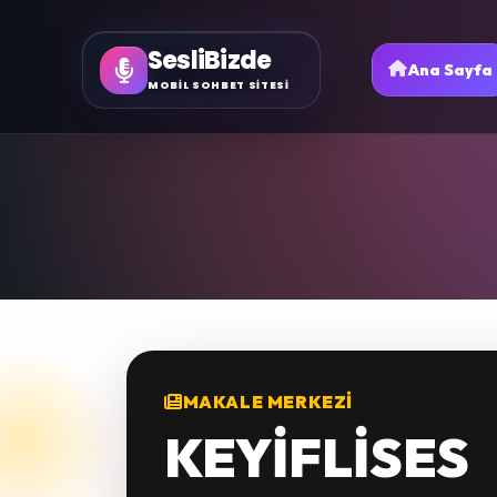
SesliBizde
Ana Sayfa
MOBİL SOHBET SİTESİ
MAKALE MERKEZI
KEYİFLİSES