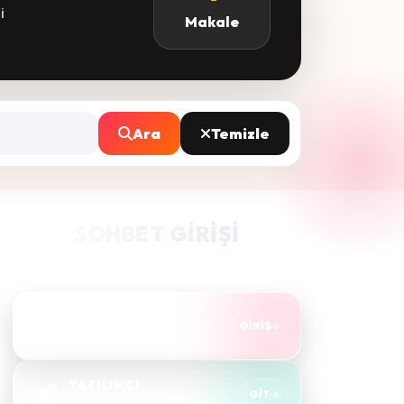
i
Makale
Ara
Temizle
SOHBET GIRIŞI
Takma bir nick alıp hızlıca sohbete bağlanın.
SOHBET'E GİRİŞ
GIRIŞ
Sesli & görüntülü sohbet
YAZILIMCI
GIT