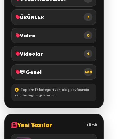
ÜRÜNLER
7
Video
0
Videolar
4
💬 Genel
488
Toplam 17 kategori var; blog sayfasında
ilk 15 kategori gösterilir.
Yeni Yazılar
Tümü