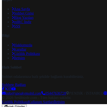
Ana Sayfa
Sohbet Girişi
Blog Yazıları
mIRC İndir
SSS
Bilgi
Hakkımızda
Kurallar
Gizlilik Politikası
İletişim
Hızlı Sohbet
Sohbet odalarımıza hızlı şekilde bağlantı kurabilirsiniz.
Sohbete Bağlan
info@speakymobil.com
05447636728
PENDİK / İSTANBUL
© 2026 Seslibizde.com - Tüm hakları saklıdır.
Gizlilik Politikası
Kullanım Şartları
İletişim
İstek Gönder