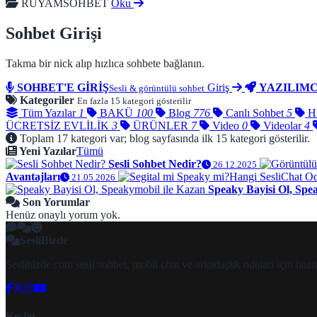
RUYAMSOHBET
Oku
Sohbet Girişi
Takma bir nick alıp hızlıca sohbete bağlanın.
SOHBET'E GİRİŞ
Giriş
YAZILIMC
Sesli & görüntülü sohbet
Kategoriler
En fazla 15 kategori gösterilir
Tüm Yazılar
1
BAKÜ
100
Blog
776
Canlı Sohbet
5
H
ÜCRETSİZ EVLİLİK
3
ÜRÜNLER
7
Video
0
Videolar
4
Toplam 17 kategori var; blog sayfasında ilk 15 kategori gösterilir.
Yeni Yazılar
Tümü
Sesli Sohbet Nedir?
26.12.2025
Avantajları
21.05.2026
Speaky Bayisi Ol, Spe
Son Yorumlar
Henüz onaylı yorum yok.
SesliBizde
Seslibizde.com sesli sohbet, mobil chat ve arkadaşlık odaları için ha
Keşfet