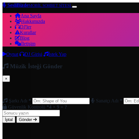
SesliBizde
MOBİL SOHBET SİTESİ
Ana Sayfa
Hakkımızda
DJ'ler
Kurallar
Blog
İletişim
Oynat
DJ Girişi
İstek Yap
Müzik İsteği Gönder
×
Şarkı Adı
*
Sanatçı Adı
*
Güvenlik Kontrolü
*
4 × 9 = ?
İptal
Gönder