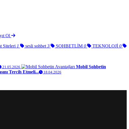
yıt Ol
 Siteleri
1
sesli sohbet
3
SOHBETLİM
0
TEKNOLOJİ
0
Mobil Sohbetin
21.05.2026
ını Tercih Etmeli...
18.04.2026