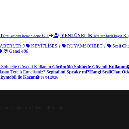
I
Git
YENİ ÜYELİK
Ka
Yeni sistemi hemen dene
Ücretsiz hızlı kayıt
ABERLER
3
KEYİFLİSES
1
RUYAMSOHBET
1
Sesli Chat
💬 Genel
488
Görüntülü Sohbette Güvenli Kullanım
Segital mi Speaky mi?Hangi SesliChat Odas
akymobil ile Kazan
18.04.2026
zırlanmış modern sohbet platformudur.