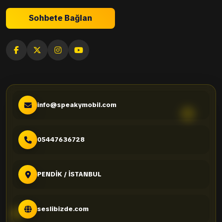
Sohbete Bağlan
info@speakymobil.com
05447636728
PENDİK / İSTANBUL
seslibizde.com