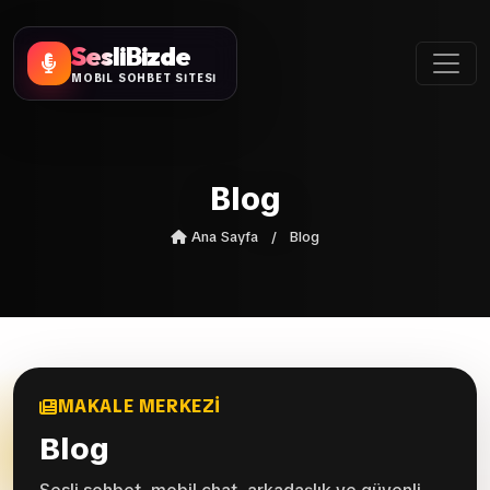
SesliBizde
MOBİL SOHBET SİTESİ
Blog
Ana Sayfa
/
Blog
MAKALE MERKEZI
Blog