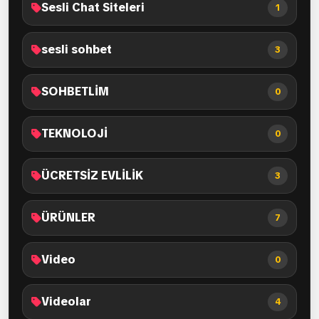
Sesli Chat Siteleri
1
sesli sohbet
3
SOHBETLİM
0
TEKNOLOJİ
0
ÜCRETSİZ EVLİLİK
3
ÜRÜNLER
7
Video
0
Videolar
4