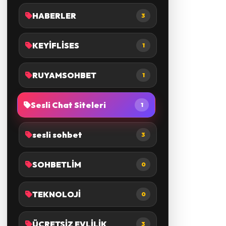
HABERLER
3
KEYİFLİSES
1
RUYAMSOHBET
1
Sesli Chat Siteleri
1
sesli sohbet
3
SOHBETLİM
0
TEKNOLOJİ
0
ÜCRETSİZ EVLİLİK
3