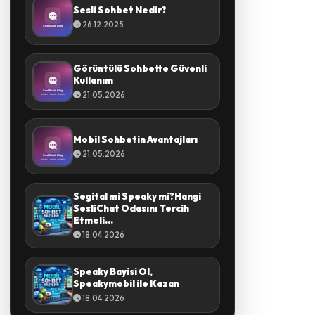
Sesli Sohbet Nedir?
26.12.2025
Görüntülü Sohbette Güvenli
Kullanım
21.05.2026
Mobil Sohbetin Avantajları
21.05.2026
Segital mi Speaky mi?Hangi
SesliChat Odasını Tercih
Etmeli...
18.04.2026
Speaky Bayisi Ol,
Speakymobil ile Kazan
18.04.2026