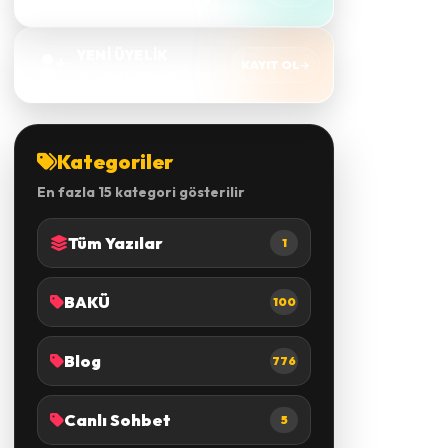
Yeni sistemi hemen dene
YENİ ÜYELİK
KAYIT OL
Ücretsiz hızlı kayıt
Kategoriler
En fazla 15 kategori gösterilir
Tüm Yazılar
1
BAKÜ
100
Blog
776
Canlı Sohbet
5