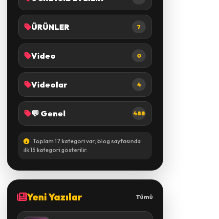
ÜRÜNLER
7
Video
0
Videolar
4
💬 Genel
488
Toplam 17 kategori var; blog sayfasında
ilk 15 kategori gösterilir.
Yeni Yazılar
Tümü