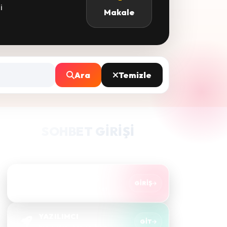
i
Makale
Ara
Temizle
SOHBET GIRIŞI
Takma bir nick alıp hızlıca sohbete bağlanın.
SOHBET'E GİRİŞ
GIRIŞ
Sesli & görüntülü sohbet
YAZILIMCI
GIT