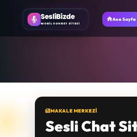
SesliBizde
Ana Sayfa
MOBİL SOHBET SİTESİ
MAKALE MERKEZI
Sesli Chat Si