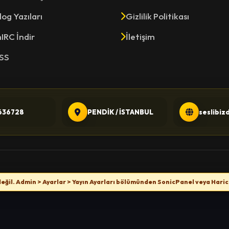
log Yazıları
Gizlilik Politikası
IRC İndir
İletişim
SS
636728
PENDİK / İSTANBUL
seslibiz
değil. Admin > Ayarlar > Yayın Ayarları bölümünden SonicPanel veya Haric