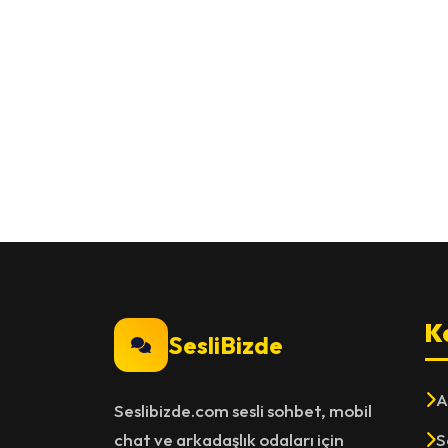
K
SesliBizde
A
Seslibizde.com sesli sohbet, mobil
chat ve arkadaşlık odaları için
S