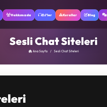
Hakkımızda
DJ'ler
Kurallar
Blog
Sesli Chat Siteleri
Ana Sayfa
/
Sesli Chat Siteleri
teleri