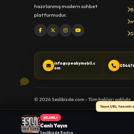
hazırlanmış modern sohbet
B
platformudur.
m
S
info@speakymobil.c
05447
om
© 2026 Seslibizde.com - Tüm hakları saklıdır.
Yayın URL tanımlı 
CANLI
Canlı Yayın
Seslibizde Radyo