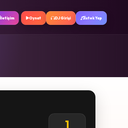
İletişim
Oynat
DJ Girişi
İstek Yap
1