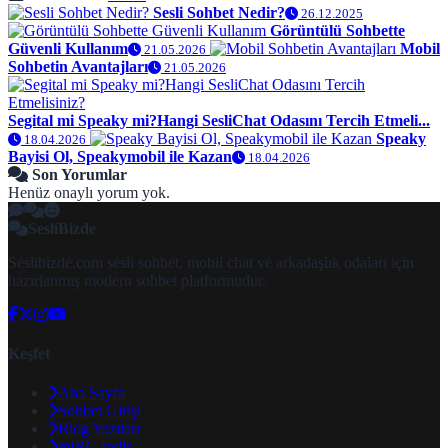
Sesli Sohbet Nedir?
26.12.2025
Görüntülü Sohbette
Güvenli Kullanım
Mobil
21.05.2026
Sohbetin Avantajları
21.05.2026
Segital mi Speaky mi?Hangi SesliChat Odasını Tercih Etmeli...
Speaky
18.04.2026
Bayisi Ol, Speakymobil ile Kazan
18.04.2026
Son Yorumlar
Henüz onaylı yorum yok.
SesliBizde
Seslibizde.com sesli sohbet, mobil chat ve arkadaşlık odaları için
hazırlanmış modern sohbet platformudur.
Keşfet
Ana Sayfa
Sohbet Girişi
Blog Yazıları
mIRC İndir