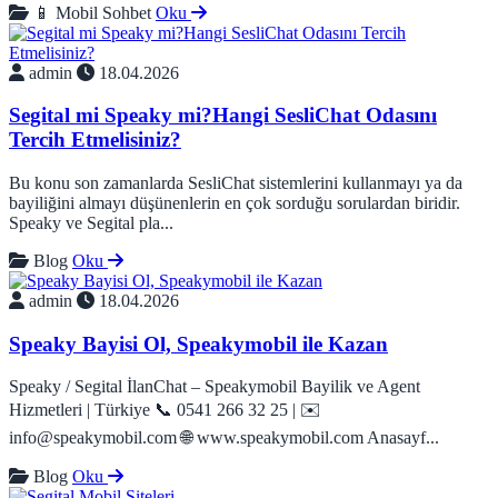
📱 Mobil Sohbet
Oku
admin
18.04.2026
Segital mi Speaky mi?Hangi SesliChat Odasını
Tercih Etmelisiniz?
Bu konu son zamanlarda SesliChat sistemlerini kullanmayı ya da
bayiliğini almayı düşünenlerin en çok sorduğu sorulardan biridir.
Speaky ve Segital pla...
Blog
Oku
admin
18.04.2026
Speaky Bayisi Ol, Speakymobil ile Kazan
Speaky / Segital İlanChat – Speakymobil Bayilik ve Agent
Hizmetleri | Türkiye 📞 0541 266 32 25 | ✉️
info@speakymobil.com 🌐 www.speakymobil.com Anasayf...
Blog
Oku