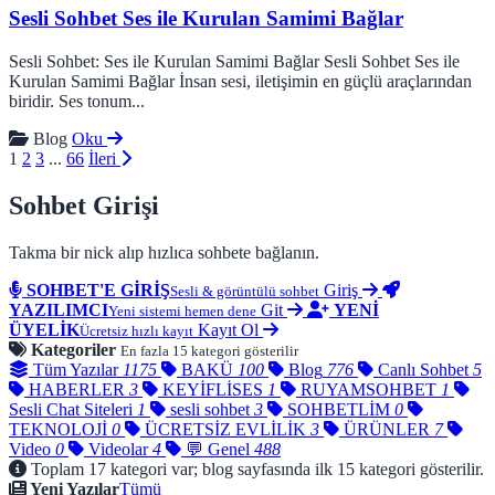
Sesli Sohbet Ses ile Kurulan Samimi Bağlar
Sesli Sohbet: Ses ile Kurulan Samimi Bağlar Sesli Sohbet Ses ile
Kurulan Samimi Bağlar İnsan sesi, iletişimin en güçlü araçlarından
biridir. Ses tonum...
Blog
Oku
1
2
3
...
66
İleri
Sohbet Girişi
Takma bir nick alıp hızlıca sohbete bağlanın.
SOHBET'E GİRİŞ
Giriş
Sesli & görüntülü sohbet
YAZILIMCI
Git
YENİ
Yeni sistemi hemen dene
ÜYELİK
Kayıt Ol
Ücretsiz hızlı kayıt
Kategoriler
En fazla 15 kategori gösterilir
Tüm Yazılar
1175
BAKÜ
100
Blog
776
Canlı Sohbet
5
HABERLER
3
KEYİFLİSES
1
RUYAMSOHBET
1
Sesli Chat Siteleri
1
sesli sohbet
3
SOHBETLİM
0
TEKNOLOJİ
0
ÜCRETSİZ EVLİLİK
3
ÜRÜNLER
7
Video
0
Videolar
4
💬 Genel
488
Toplam 17 kategori var; blog sayfasında ilk 15 kategori gösterilir.
Yeni Yazılar
Tümü