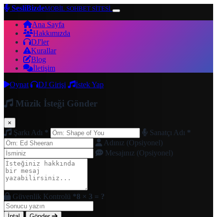
SesliBizde
MOBİL SOHBET SİTESİ
Ana Sayfa
Hakkımızda
DJ'ler
Kurallar
Blog
İletişim
Oynat
DJ Girişi
İstek Yap
Müzik İsteği Gönder
×
Şarkı Adı
*
Sanatçı Adı
*
Adınız (Opsiyonel)
Mesajınız (Opsiyonel)
Güvenlik Kontrolü
*
8 × 3 = ?
İptal
Gönder