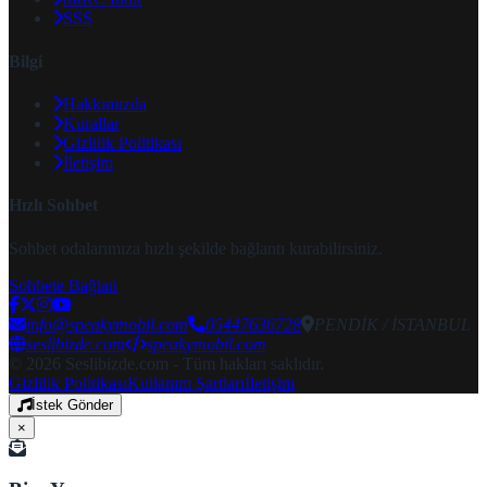
SSS
Bilgi
Hakkımızda
Kurallar
Gizlilik Politikası
İletişim
Hızlı Sohbet
Sohbet odalarımıza hızlı şekilde bağlantı kurabilirsiniz.
Sohbete Bağlan
info@speakymobil.com
05447636728
PENDİK / İSTANBUL
seslibizde.com
speakymobil.com
© 2026 Seslibizde.com - Tüm hakları saklıdır.
Gizlilik Politikası
Kullanım Şartları
İletişim
İstek Gönder
×