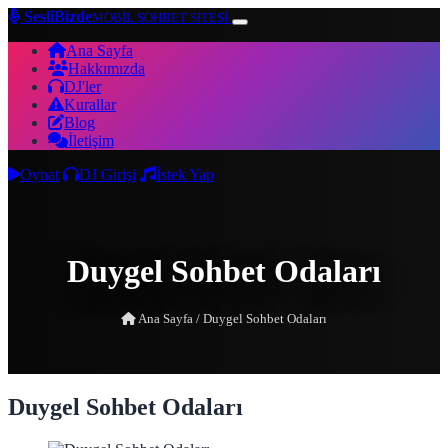
SesliBizde
MOBİL SOHBET SİTESİ
Ana Sayfa
Hakkımızda
DJ'ler
Kurallar
Blog
İletişim
Oynat
DJ Girişi
İstek Yap
Duygel Sohbet Odaları
Ana Sayfa
/
Duygel Sohbet Odaları
Duygel Sohbet Odaları