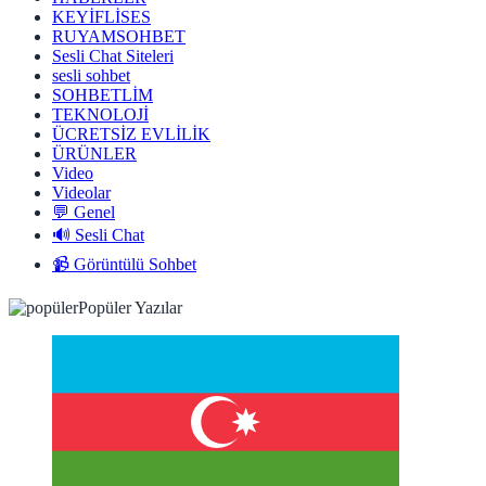
KEYİFLİSES
RUYAMSOHBET
Sesli Chat Siteleri
sesli sohbet
SOHBETLİM
TEKNOLOJİ
ÜCRETSİZ EVLİLİK
ÜRÜNLER
Video
Videolar
💬 Genel
🔊 Sesli Chat
📹 Görüntülü Sohbet
Popüler Yazılar