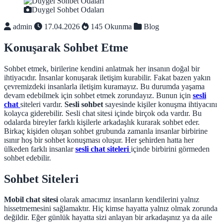
Duygel Sohbet Odaları
admin
17.04.2026
145 Okunma
Blog
Konuşarak Sohbet Etme
Sohbet etmek, birilerine kendini anlatmak her insanın doğal bir
ihtiyacıdır. İnsanlar konuşarak iletişim kurabilir. Fakat bazen yakın
çevremizdeki insanlarla iletişim kuramayız. Bu durumda yaşama
devam edebilmek için sohbet etmek zorundayız. Bunun için
sesli
chat
siteleri vardır.
Sesli sohbet
sayesinde kişiler konuşma ihtiyacını
kolayca giderebilir. Sesli chat sitesi içinde birçok oda vardır. Bu
odalarda bireyler farklı kişilerle arkadaşlık kurarak sohbet eder.
Birkaç kişiden oluşan sohbet grubunda zamanla insanlar birbirine
ısınır hoş bir sohbet konuşması oluşur. Her şehirden hatta her
ülkeden farklı insanlar
sesli chat siteleri
içinde birbirini görmeden
sohbet edebilir.
Sohbet Siteleri
Mobil chat sitesi
olarak amacımız insanların kendilerini yalnız
hissetmemesini sağlamaktır. Hiç kimse hayatta yalnız olmak zorunda
değildir. Eğer günlük hayatta sizi anlayan bir arkadaşınız ya da aile