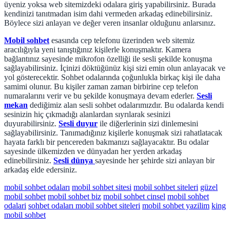
üyeniz yoksa web sitemizdeki odalara giriş yapabilirsiniz. Burada
kendinizi tanıtmadan isim dahi vermeden arkadaş edinebilirsiniz.
Böylece sizi anlayan ve değer veren insanlar olduğunu anlarsınız.
Mobil sohbet
esasında cep telefonu üzerinden web sitemiz
aracılığıyla yeni tanıştığınız kişilerle konuşmaktır. Kamera
bağlantınız sayesinde mikrofon özelliği ile sesli şekilde konuşma
sağlayabilirsiniz. İçinizi döktüğünüz kişi sizi emin olun anlayacak ve
yol gösterecektir. Sohbet odalarında çoğunlukla birkaç kişi ile daha
samimi olunur. Bu kişiler zaman zaman birbirine cep telefon
numaralarını verir ve bu şekilde konuşmaya devam ederler.
Sesli
mekan
dediğimiz alan sesli sohbet odalarımızdır. Bu odalarda kendi
sesinizin hiç çıkmadığı alanlardan sıyrılarak sesinizi
duyurabilirsiniz.
S
e
sli duyur
ile diğerlerinin sizi dinlemesini
sağlayabilirsiniz. Tanımadığınız kişilerle konuşmak sizi rahatlatacak
hayata farklı bir pencereden bakmanızı sağlayacaktır. Bu odalar
sayesinde ülkemizden ve dünyadan her yerden arkadaş
edinebilirsiniz.
Sesli dünya
sayesinde her şehirde sizi anlayan bir
arkadaş elde edersiniz.
mobil sohbet odaları
mobil sohbet sitesi
mobil sohbet siteleri
güzel
mobil sohbet
mobil sohbet biz
mobil sohbet cinsel
mobil sohbet
odalari
sohbet odaları mobil sohbet siteleri
mobil sohbet yazilim
king
mobil sohbet