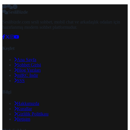
SesliBizde
Seslibizde.com sesli sohbet, mobil chat ve arkadaşlık odaları için
hazırlanmış modern sohbet platformudur.
Keşfet
Ana Sayfa
Sohbet Girişi
Blog Yazıları
mIRC İndir
SSS
Bilgi
Hakkımızda
Kurallar
Gizlilik Politikası
İletişim