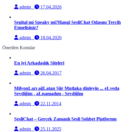
admin
17.04.2026
Segital mi Speaky mi?Hangi SesliChat Odasını Tercih
Etmelisiniz?
admin
18.04.2026
Önerilen Konular
En iyi Arkadaşlık Siteleri
admin
26.04.2017
MilyonLarı ağLatan Şiir Mutlaka dinleyin ... eLveda
Sevdiğim - aLışamadım - Sevdiğim
admin
22.11.2014
SesliChat – Gerçek Zamanlı Sesli Sohbet Platformu
admin
25.11.2025