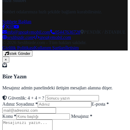
Hızlı Sohbet
Sohbet odalarımıza hızlı şekilde bağlantı kurabilirsiniz.
Sohbete Bağlan
info@speakymobil.com
05447636728
PENDİK / İSTANBUL
seslibizde.com
speakymobil.com
© 2026 Seslibizde.com - Tüm hakları saklıdır.
Gizlilik Politikası
Kullanım Şartları
İletişim
İstek Gönder
×
Bize Yazın
Mesajınız admin panelindeki iletişim mesajları alanına düşer.
Güvenlik: 4 + 4 = ?
Adınız Soyadınız
*
E-posta
*
Konu
*
Mesajınız
*