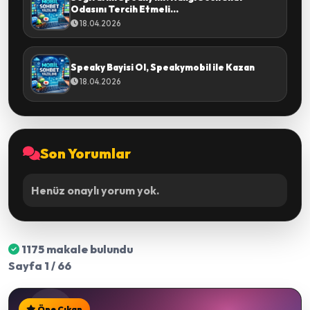
Odasını Tercih Etmeli...
18.04.2026
Speaky Bayisi Ol, Speakymobil ile Kazan
18.04.2026
Son Yorumlar
Henüz onaylı yorum yok.
1175 makale bulundu
Sayfa 1 / 66
Öne Çıkan