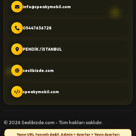
info@speakymobil.com
05447636728
PENDİK / İSTANBUL
seslibizde.com
speakymobil.com
© 2026 Seslibizde.com - Tüm hakları saklıdır.
Gizlilik Politikası
Kullanım Şartları
İletişim
Yayın URL tanımlı değil. Admin > Ayarlar > Yayın Ayarları