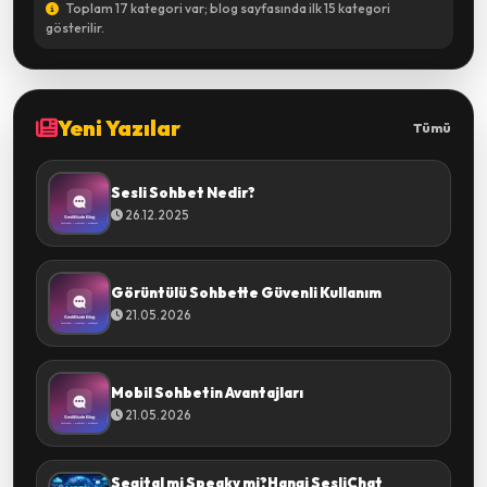
Toplam 17 kategori var; blog sayfasında ilk 15 kategori
gösterilir.
Yeni Yazılar
Tümü
Sesli Sohbet Nedir?
26.12.2025
Görüntülü Sohbette Güvenli Kullanım
21.05.2026
Mobil Sohbetin Avantajları
21.05.2026
Segital mi Speaky mi?Hangi SesliChat