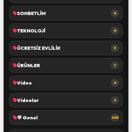
SOHBETLİM
0
TEKNOLOJİ
0
ÜCRETSİZ EVLİLİK
3
ÜRÜNLER
7
Video
0
Videolar
4
💬 Genel
488