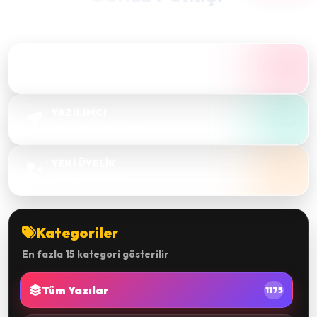
Takma bir nick alıp hızlıca sohbete bağlanın.
SOHBET'E GİRİŞ
Sesli & görüntülü sohbet
YAZILIMCI
Yeni sistemi hemen dene
YENİ ÜYELİK
Ücretsiz hızlı kayıt
Kategoriler
En fazla 15 kategori gösterilir
Tüm Yazılar
1175