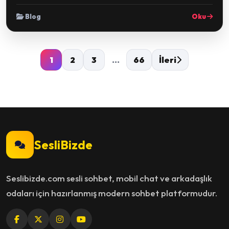
Blog
Oku
1
2
3
...
66
İleri
SesliBizde
Seslibizde.com sesli sohbet, mobil chat ve arkadaşlık
odaları için hazırlanmış modern sohbet platformudur.