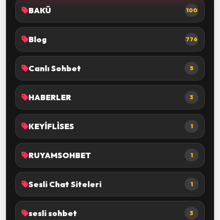
BAKÜ
100
Blog
776
Canlı Sohbet
5
HABERLER
3
KEYİFLİSES
1
RUYAMSOHBET
1
Sesli Chat Siteleri
1
sesli sohbet
3