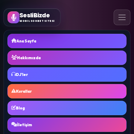
SesliBizde
MOBİL SOHBET SİTESİ
Ana Sayfa
Hakkımızda
DJ'ler
Kurallar
Blog
İletişim