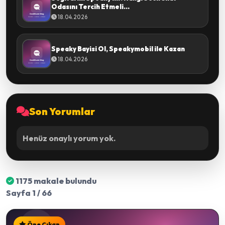
Odasını Tercih Etmeli...
18.04.2026
Speaky Bayisi Ol, Speakymobil ile Kazan
18.04.2026
Son Yorumlar
Henüz onaylı yorum yok.
1175 makale bulundu
Sayfa 1 / 66
Öne Çıkan