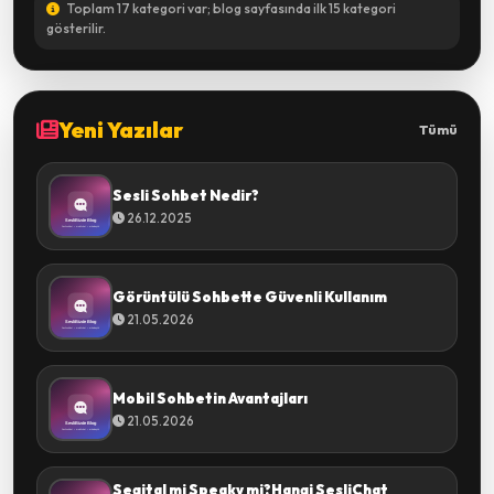
Toplam 17 kategori var; blog sayfasında ilk 15 kategori
gösterilir.
Yeni Yazılar
Tümü
Sesli Sohbet Nedir?
26.12.2025
Görüntülü Sohbette Güvenli Kullanım
21.05.2026
Mobil Sohbetin Avantajları
21.05.2026
Segital mi Speaky mi?Hangi SesliChat