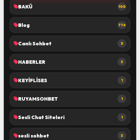
BAKÜ
100
Blog
776
Canlı Sohbet
5
HABERLER
3
KEYİFLİSES
1
RUYAMSOHBET
1
Sesli Chat Siteleri
1
sesli sohbet
3