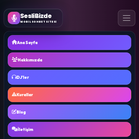
SesliBizde
MOBİL SOHBET SİTESİ
Ana Sayfa
Hakkımızda
DJ'ler
Kurallar
Blog
İletişim