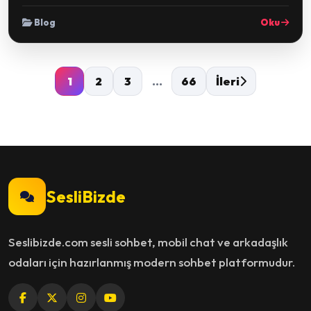
Blog
Oku
1
2
3
...
66
İleri
SesliBizde
Seslibizde.com sesli sohbet, mobil chat ve arkadaşlık
odaları için hazırlanmış modern sohbet platformudur.