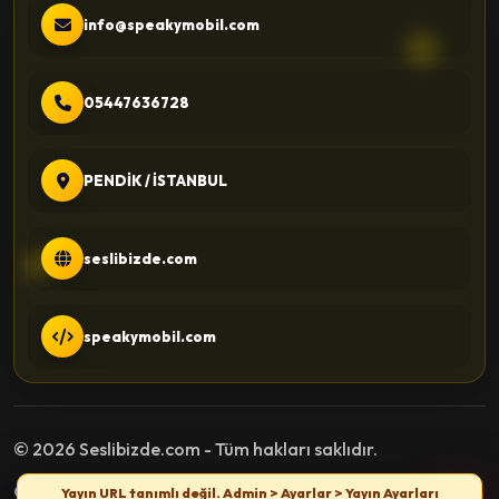
info@speakymobil.com
05447636728
PENDİK / İSTANBUL
seslibizde.com
speakymobil.com
© 2026 Seslibizde.com - Tüm hakları saklıdır.
Gizlilik Politikası
Kullanım Şartları
İletişim
Yayın URL tanımlı değil. Admin > Ayarlar > Yayın Ayarları