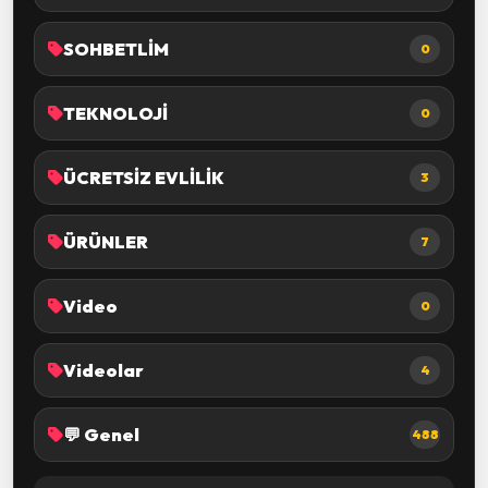
SOHBETLİM
0
TEKNOLOJİ
0
ÜCRETSİZ EVLİLİK
3
ÜRÜNLER
7
Video
0
Videolar
4
💬 Genel
488