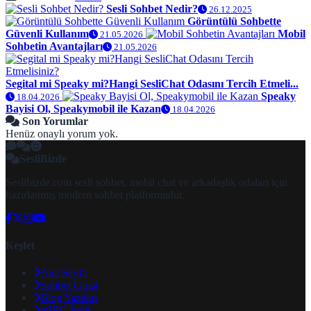
Sesli Sohbet Nedir?
26.12.2025
Görüntülü Sohbette
Güvenli Kullanım
Mobil
21.05.2026
Sohbetin Avantajları
21.05.2026
Segital mi Speaky mi?Hangi SesliChat Odasını Tercih Etmeli...
Speaky
18.04.2026
Bayisi Ol, Speakymobil ile Kazan
18.04.2026
Son Yorumlar
Henüz onaylı yorum yok.
SesliBizde
Seslibizde.com sesli sohbet, mobil chat ve arkadaşlık odaları için
hazırlanmış modern sohbet platformudur.
Keşfet
Ana Sayfa
Sohbet Girişi
Blog Yazıları
mIRC İndir