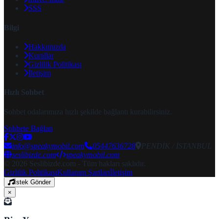
SSS
Bilgi
Hakkımızda
Kurallar
Gizlilik Politikası
İletişim
Hızlı Sohbet
Sohbet odalarımıza hızlı şekilde bağlantı kurabilirsiniz.
Sohbete Bağlan
info@speakymobil.com
05447636728
PENDİK / İSTANBUL
seslibizde.com
speakymobil.com
© 2026 Seslibizde.com - Tüm hakları saklıdır.
Gizlilik Politikası
Kullanım Şartları
İletişim
İstek Gönder
×