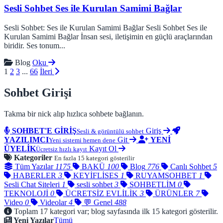
Sesli Sohbet Ses ile Kurulan Samimi Bağlar
Sesli Sohbet: Ses ile Kurulan Samimi Bağlar Sesli Sohbet Ses ile
Kurulan Samimi Bağlar İnsan sesi, iletişimin en güçlü araçlarından
biridir. Ses tonum...
Blog
Oku
1
2
3
...
66
İleri
Sohbet Girişi
Takma bir nick alıp hızlıca sohbete bağlanın.
SOHBET'E GİRİŞ
Giriş
Sesli & görüntülü sohbet
YAZILIMCI
Git
YENİ
Yeni sistemi hemen dene
ÜYELİK
Kayıt Ol
Ücretsiz hızlı kayıt
Kategoriler
En fazla 15 kategori gösterilir
Tüm Yazılar
1175
BAKÜ
100
Blog
776
Canlı Sohbet
5
HABERLER
3
KEYİFLİSES
1
RUYAMSOHBET
1
Sesli Chat Siteleri
1
sesli sohbet
3
SOHBETLİM
0
TEKNOLOJİ
0
ÜCRETSİZ EVLİLİK
3
ÜRÜNLER
7
Video
0
Videolar
4
💬 Genel
488
Toplam 17 kategori var; blog sayfasında ilk 15 kategori gösterilir.
Yeni Yazılar
Tümü