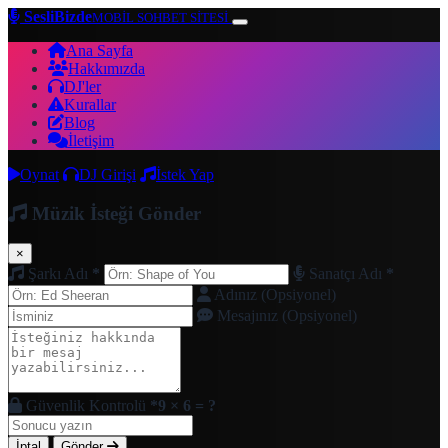
SesliBizde
MOBİL SOHBET SİTESİ
Ana Sayfa
Hakkımızda
DJ'ler
Kurallar
Blog
İletişim
Oynat
DJ Girişi
İstek Yap
Müzik İsteği Gönder
×
Şarkı Adı
*
Sanatçı Adı
*
Adınız (Opsiyonel)
Mesajınız (Opsiyonel)
Güvenlik Kontrolü
*
9 × 6 = ?
İptal
Gönder