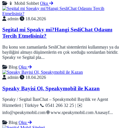
📱 Mobil Sohbet
Oku
admin
18.04.2026
Segital mi Speaky mi?Hangi SesliChat Odasını
Tercih Etmelisiniz?
Bu konu son zamanlarda SesliChat sistemlerini kullanmayı ya da
bayiliğini almayı düşünenlerin en çok sorduğu sorulardan biridir.
Speaky ve Segital pla...
Blog
Oku
admin
18.04.2026
Speaky Bayisi Ol, Speakymobil ile Kazan
Speaky / Segital İlanChat – Speakymobil Bayilik ve Agent
Hizmetleri | Türkiye 📞 0541 266 32 25 | ✉️
info@speakymobil.com 🌐 www.speakymobil.com Anasayf...
Blog
Oku