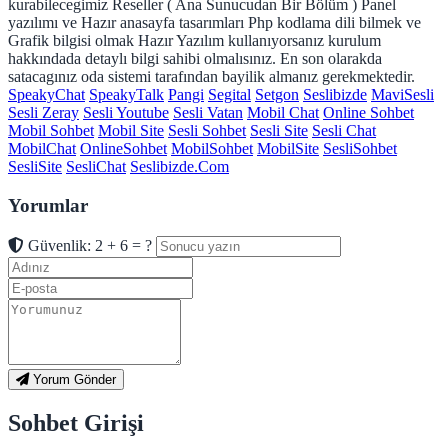
kurabilecegimiz Reseller ( Ana Sunucudan Bir Bölüm ) Panel
yazılımı ve Hazır anasayfa tasarımları Php kodlama dili bilmek ve
Grafik bilgisi olmak Hazır Yazılım kullanıyorsanız kurulum
hakkındada detaylı bilgi sahibi olmalısınız. En son olarakda
satacagınız oda sistemi tarafından bayilik almanız gerekmektedir.
SpeakyChat
SpeakyTalk
Pangi
Segital
Setgon
Seslibizde
MaviSesli
Sesli Zeray
Sesli Youtube
Sesli Vatan
Mobil Chat
Online Sohbet
Mobil Sohbet
Mobil Site
Sesli Sohbet
Sesli Site
Sesli Chat
MobilChat
OnlineSohbet
MobilSohbet
MobilSite
SesliSohbet
SesliSite
SesliChat
Seslibizde.Com
Yorumlar
Güvenlik: 2 + 6 = ?
Yorum Gönder
Sohbet Girişi