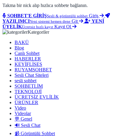
Takma bir nick alıp hızlıca sohbete bağlanın.
SOHBET'E GİRİŞ
Giriş
Sesli & görüntülü sohbet
YAZILIMCI
Git
YENİ
Yeni sistemi hemen dene
ÜYELİK
Kayıt Ol
Ücretsiz hızlı kayıt
Kategoriler
BAKÜ
Blog
Canlı Sohbet
HABERLER
KEYİFLİSES
RUYAMSOHBET
Sesli Chat Siteleri
sesli sohbet
SOHBETLİM
TEKNOLOJİ
ÜCRETSİZ EVLİLİK
ÜRÜNLER
Video
Videolar
💬 Genel
🔊 Sesli Chat
📹 Görüntülü Sohbet