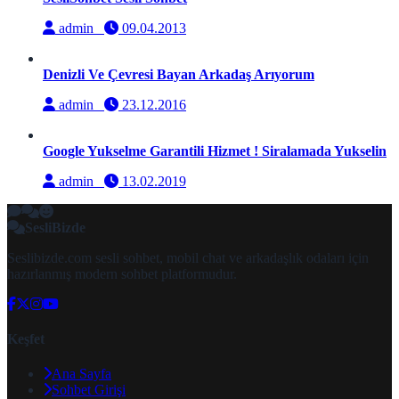
admin
09.04.2013
Denizli Ve Çevresi Bayan Arkadaş Arıyorum
admin
23.12.2016
Google Yukselme Garantili Hizmet ! Siralamada Yukselin
admin
13.02.2019
SesliBizde
Seslibizde.com sesli sohbet, mobil chat ve arkadaşlık odaları için
hazırlanmış modern sohbet platformudur.
Keşfet
Ana Sayfa
Sohbet Girişi