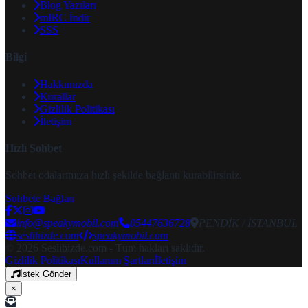
Blog Yazıları
mIRC İndir
SSS
Bilgi
Hakkımızda
Kurallar
Gizlilik Politikası
İletişim
Hızlı Sohbet
Sohbet odalarımıza hızlı şekilde bağlantı kurabilirsiniz.
Sohbete Bağlan
info@speakymobil.com
05447636728
PENDİK / İSTANBUL
seslibizde.com
speakymobil.com
© 2026 Seslibizde.com - Tüm hakları saklıdır.
Gizlilik Politikası
Kullanım Şartları
İletişim
İstek Gönder
×