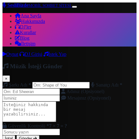
SesliBizde
MOBİL SOHBET SİTESİ
Ana Sayfa
Hakkımızda
DJ'ler
Kurallar
Blog
İletişim
Oynat
DJ Girişi
İstek Yap
Müzik İsteği Gönder
×
Şarkı Adı
*
Sanatçı Adı
*
Adınız (Opsiyonel)
Mesajınız (Opsiyonel)
Güvenlik Kontrolü
*
7 × 7 = ?
İptal
Gönder