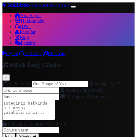
SesliBizde
MOBİL SOHBET SİTESİ
Ana Sayfa
Hakkımızda
DJ'ler
Kurallar
Blog
İletişim
Oynat
DJ Girişi
İstek Yap
Müzik İsteği Gönder
×
Şarkı Adı
*
Sanatçı Adı
*
Adınız (Opsiyonel)
Mesajınız (Opsiyonel)
Güvenlik Kontrolü
*
5 × 3 = ?
İptal
Gönder