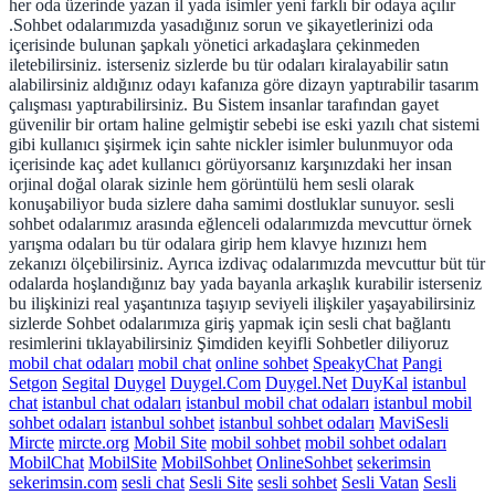
her oda üzerinde yazan il yada isimler yeni farklı bir odaya açılır
.Sohbet odalarımızda yasadığınız sorun ve şikayetlerinizi oda
içerisinde bulunan şapkalı yönetici arkadaşlara çekinmeden
iletebilirsiniz. isterseniz sizlerde bu tür odaları kiralayabilir satın
alabilirsiniz aldığınız odayı kafanıza göre dizayn yaptırabilir tasarım
çalışması yaptırabilirsiniz. Bu Sistem insanlar tarafından gayet
güvenilir bir ortam haline gelmiştir sebebi ise eski yazılı chat sistemi
gibi kullanıcı şişirmek için sahte nickler isimler bulunmuyor oda
içerisinde kaç adet kullanıcı görüyorsanız karşınızdaki her insan
orjinal doğal olarak sizinle hem görüntülü hem sesli olarak
konuşabiliyor buda sizlere daha samimi dostluklar sunuyor. sesli
sohbet odalarımız arasında eğlenceli odalarımızda mevcuttur örnek
yarışma odaları bu tür odalara girip hem klavye hızınızı hem
zekanızı ölçebilirsiniz. Ayrıca izdivaç odalarımızda mevcuttur büt tür
odalarda hoşlandığınız bay yada bayanla arkaşlık kurabilir isterseniz
bu ilişkinizi real yaşantınıza taşıyıp seviyeli ilişkiler yaşayabilirsiniz
sizlerde Sohbet odalarımıza giriş yapmak için sesli chat bağlantı
resimlerini tıklayabilirsiniz Şimdiden keyifli Sohbetler diliyoruz
mobil chat odaları
mobil chat
online sohbet
SpeakyChat
Pangi
Setgon
Segital
Duygel
Duygel.Com
Duygel.Net
DuyKal
istanbul
chat
istanbul chat odaları
istanbul mobil chat odaları
istanbul mobil
sohbet odaları
istanbul sohbet
istanbul sohbet odaları
MaviSesli
Mircte
mircte.org
Mobil Site
mobil sohbet
mobil sohbet odaları
MobilChat
MobilSite
MobilSohbet
OnlineSohbet
sekerimsin
sekerimsin.com
sesli chat
Sesli Site
sesli sohbet
Sesli Vatan
Sesli