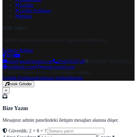
Kurallar
Gizlilik Politikası
İletişim
Hızlı Sohbet
Sohbet odalarımıza hızlı şekilde bağlantı kurabilirsiniz.
Sohbete Bağlan
info@speakymobil.com
05447636728
PENDİK / İSTANBUL
seslibizde.com
speakymobil.com
© 2026 Seslibizde.com - Tüm hakları saklıdır.
Gizlilik Politikası
Kullanım Şartları
İletişim
İstek Gönder
×
Bize Yazın
Mesajınız admin panelindeki iletişim mesajları alanına düşer.
Güvenlik: 2 + 8 = ?