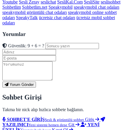
Youtube
Sesli Zeray
seslichat
SesliKal.Com
SesliSite
seslisohbet
Sohbetlim
Sohbetlim.net
Speakymobil
speakymobil chat odaları
speakymobil görüntülü chat odaları
speakymobil online sohbet
odaları
SpeakyTalk
ücretsiz chat odaları
ücretsiz mobil sohbet
odaları
Yorumlar
Güvenlik: 9 + 6 = ?
Yorum Gönder
Sohbet Girişi
Takma bir nick alıp hızlıca sohbete bağlanın.
SOHBET'E GİRİŞ
Giriş
Sesli & görüntülü sohbet
YAZILIMCI
Git
YENİ
Yeni sistemi hemen dene
ÜYELİK
Kayıt Ol