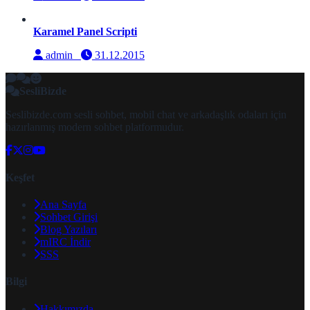
Karamel Panel Scripti
admin
31.12.2015
SesliBizde
Seslibizde.com sesli sohbet, mobil chat ve arkadaşlık odaları için
hazırlanmış modern sohbet platformudur.
Keşfet
Ana Sayfa
Sohbet Girişi
Blog Yazıları
mIRC İndir
SSS
Bilgi
Hakkımızda