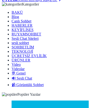
Ücretsiz hızlı kayıt
Kategoriler
BAKÜ
Blog
Canlı Sohbet
HABERLER
KEYİFLİSES
RUYAMSOHBET
Sesli Chat Siteleri
sesli sohbet
SOHBETLİM
TEKNOLOJİ
ÜCRETSİZ EVLİLİK
ÜRÜNLER
Video
Videolar
💬 Genel
🔊 Sesli Chat
📹 Görüntülü Sohbet
Popüler Yazılar