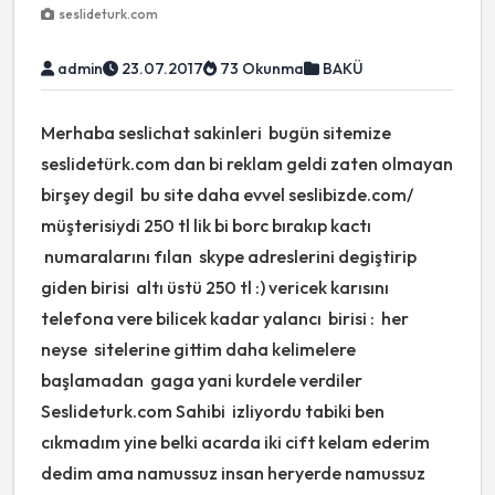
seslideturk.com
admin
23.07.2017
73 Okunma
BAKÜ
Merhaba seslichat sakinleri bugün sitemize
seslidetürk.com dan bi reklam geldi zaten olmayan
birşey degil bu site daha evvel seslibizde.com/
müşterisiydi 250 tl lik bi borc bırakıp kactı
numaralarını fılan skype adreslerini degiştirip
giden birisi altı üstü 250 tl :) vericek karısını
telefona vere bilicek kadar yalancı birisi : her
neyse sitelerine gittim daha kelimelere
başlamadan gaga yani kurdele verdiler
Seslideturk.com Sahibi izliyordu tabiki ben
cıkmadım yine belki acarda iki cift kelam ederim
dedim ama namussuz insan heryerde namussuz