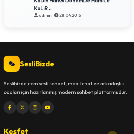
KaDın HanGi DönemDe HamiLe
KaLıR ..
admin
28.04.2015
SesliBizde
Seslibizde.com sesli sohbet, mobil chat ve arkadaşlık
odaları için hazırlanmış modern sohbet platformudur.
Keşfet