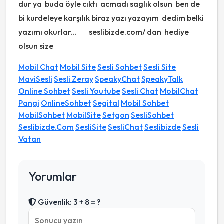
dur ya buda öyle cıktı acmadı saglık olsun ben de
bi kurdeleye karşılık biraz yazı yazayım dedim belki
yazımı okurlar...
seslibizde.com/ dan hediye
olsun size
Mobil Chat
Mobil Site
Sesli Sohbet
Sesli Site
MaviSesli
Sesli Zeray
SpeakyChat
SpeakyTalk
Online Sohbet
Sesli Youtube
Sesli Chat
MobilChat
Pangi
OnlineSohbet
Segital
Mobil Sohbet
MobilSohbet
MobilSite
Setgon
SesliSohbet
Seslibizde.Com
SesliSite
SesliChat
Seslibizde
Sesli
Vatan
Yorumlar
Güvenlik: 3 + 8 = ?