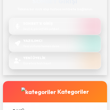
SOHBET GIRIŞI
Takma bir nick alıp hızlıca sohbete bağlanın.
SOHBET'E GİRİŞ
Sesli & görüntülü sohbet
YAZILIMCI
Yeni sistemi hemen dene
YENİ ÜYELİK
Ücretsiz hızlı kayıt
Kategoriler