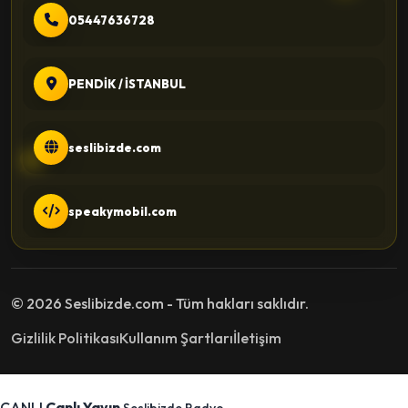
05447636728
PENDİK / İSTANBUL
seslibizde.com
speakymobil.com
© 2026 Seslibizde.com - Tüm hakları saklıdır.
Gizlilik Politikası
Kullanım Şartları
İletişim
CANLI
Canlı Yayın
Seslibizde Radyo