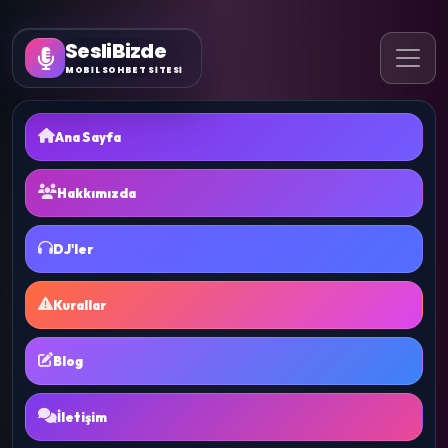
SesliBizde
MOBİL SOHBET SİTESİ
Ana Sayfa
Hakkımızda
DJ'ler
Kurallar
Blog
İletişim