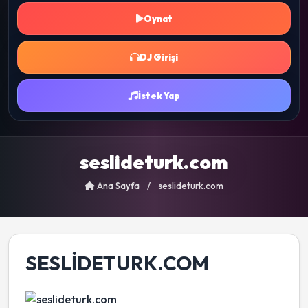
Oynat
DJ Girişi
İstek Yap
seslideturk.com
Ana Sayfa
/
seslideturk.com
SESLIDETURK.COM