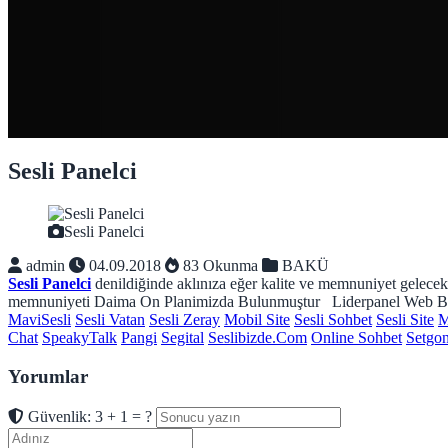
Sesli Panelci
Sesli Panelci
admin
04.09.2018
83 Okunma
BAKÜ
Sesli Panelci
denildiğinde aklınıza eğer kalite ve memnuniyet gelece
memnuniyeti Daima On Planimizda Bulunmuştur Liderpanel Web Bi
MaviSesli
Sesli Vatan
Sesli Zeray
Mobil Site
Sesli Sohbet
Sesli Site
M
Chat
SpeakyTalk
Pangi
Segital
Seslibizde.Com
Online Sohbet
Setgo
Yorumlar
Güvenlik: 3 + 1 = ?