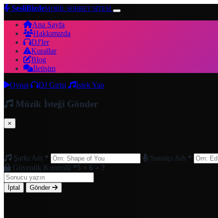
SesliBizde
MOBİL SOHBET SİTESİ
Ana Sayfa
Hakkımızda
DJ'ler
Kurallar
Blog
İletişim
Oynat
DJ Girişi
İstek Yap
Müzik İsteği Gönder
×
Şarkı Adı
*
Sanatçı Adı
*
Güvenlik Kontrolü
*
5 × 6 = ?
İptal
Gönder