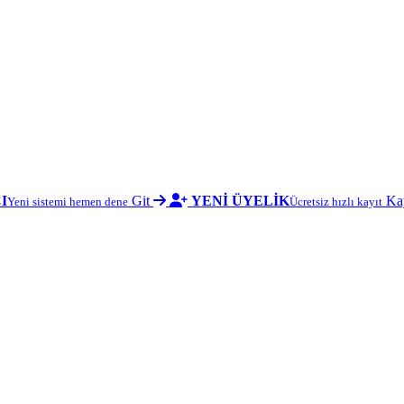
I
Git
YENİ ÜYELİK
Ka
Yeni sistemi hemen dene
Ücretsiz hızlı kayıt