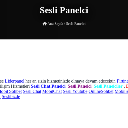
Sesli Panelci
Ana Sayfa
/
Sesli Panelci
kse
Liderpanel
her an sizin hizmetinizde olmaya devam edecektir.
Firtin
lişim Hizmetleri
Sesli Chat Panelci
,
Sesli Panelci
,
Sesli Panelciler
,
E
obil Sohbet
Sesli Chat
MobilChat
Sesli Youtube
OnlineSohbet
MobilS
n
Seslibizde