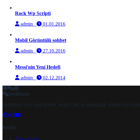
Rock Wp Scripti
admin
01.01.2016
Mobil Görüntülü sohbet
admin
27.10.2016
Messi'nin Yeni Hedefi
admin
02.12.2014
SesliBizde
Seslibizde.com sesli sohbet, mobil chat ve arkadaşlık odaları için ha
Keşfet
Ana Sayfa