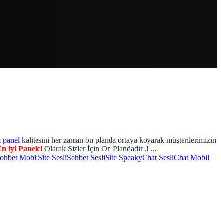
a panel
kalitesini her zaman ön planda ortaya koyarak müşterilerimizin
n iyi Panelci
Olarak Sizler İçin On Plandadir .! ...
ohbet
MobilSite
SesliSohbet
SesliSite
SpeakyChat
SesliChat
Mobil