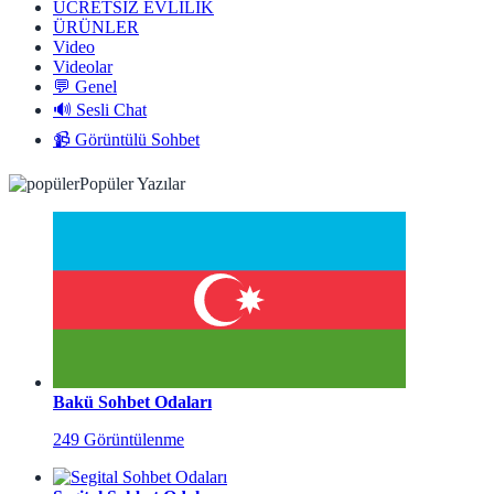
ÜCRETSİZ EVLİLİK
ÜRÜNLER
Video
Videolar
💬 Genel
🔊 Sesli Chat
📹 Görüntülü Sohbet
Popüler Yazılar
Bakü Sohbet Odaları
249 Görüntülenme