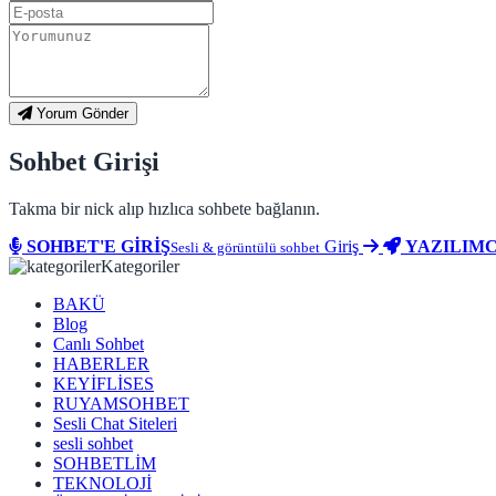
Yorum Gönder
Sohbet Girişi
Takma bir nick alıp hızlıca sohbete bağlanın.
SOHBET'E GİRİŞ
Giriş
YAZILIMC
Sesli & görüntülü sohbet
Kategoriler
BAKÜ
Blog
Canlı Sohbet
HABERLER
KEYİFLİSES
RUYAMSOHBET
Sesli Chat Siteleri
sesli sohbet
SOHBETLİM
TEKNOLOJİ