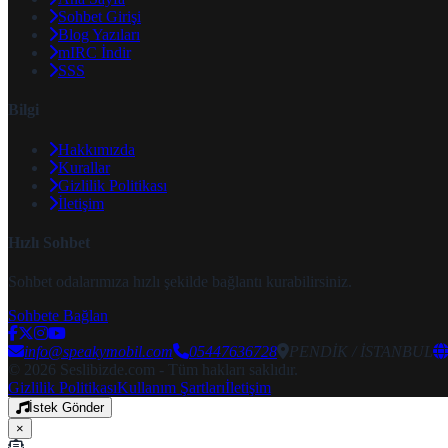
Sohbet Girişi
Blog Yazıları
mIRC İndir
SSS
Bilgi
Hakkımızda
Kurallar
Gizlilik Politikası
İletişim
Hızlı Sohbet
Sohbet odalarımıza hızlı şekilde bağlantı kurabilirsiniz.
Sohbete Bağlan
info@speakymobil.com
05447636728
PENDİK / İSTANBUL
© 2026 Seslibizde.com - Tüm hakları saklıdır.
Gizlilik Politikası
Kullanım Şartları
İletişim
İstek Gönder
×