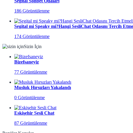
Segital Sohbet Odaları
186 Görüntülenme
Segital mi Speaky mi?Hangi SesliChat Odasını Tercih Etmel
174 Görüntülenme
Sizin İçin
Bizefsaneyiz
77 Görüntülenme
Musluk Hırsızları Yakalandı
0 Görüntülenme
Eskişehir Sesli Chat
87 Görüntülenme