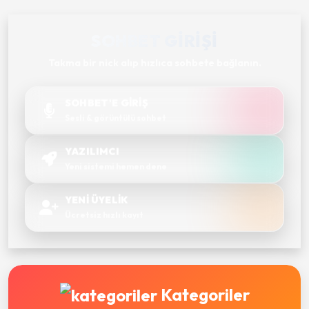
SOHBET GIRIŞI
Takma bir nick alıp hızlıca sohbete bağlanın.
SOHBET'E GİRİŞ
Sesli & görüntülü sohbet
YAZILIMCI
Yeni sistemi hemen dene
YENİ ÜYELİK
Ücretsiz hızlı kayıt
Kategoriler