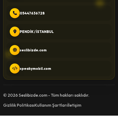
05447636728
PENDİK / İSTANBUL
seslibizde.com
speakymobil.com
© 2026 Seslibizde.com - Tüm hakları saklıdır.
Gizlilik Politikası
Kullanım Şartları
İletişim