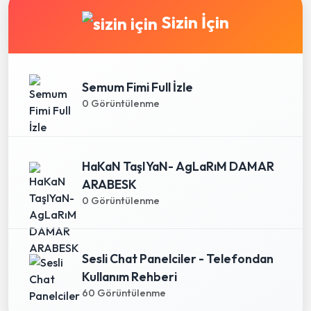
Sizin İçin
Semum Fimi Full İzle
0 Görüntülenme
HaKaN TaşIYaN- AgLaRıM DAMAR
ARABESK
0 Görüntülenme
Sesli Chat Panelciler - Telefondan
Kullanım Rehberi
60 Görüntülenme