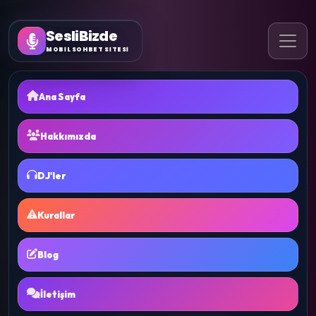
SesliBizde
MOBİL SOHBET SİTESİ
Ana Sayfa
Hakkımızda
DJ'ler
Kurallar
Blog
İletişim