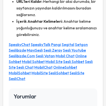
URL’leri Kaldır:
Herhangi bir aksi durumda, bir
sayfanızın yayından kaldırılmasını buradan
sağlarsınız.
İçerik Anahtar Kelimeleri:
Anahtar kelime
yoğunluğunuzu ve anahtar kelime sıralamanızı
görebilirsiniz.
SpeakyChat
SpeakyTalk
Pangi
Segital
Setgon
Seslibizde
MaviSesli
Sesli Zeray
Sesli Youtube
Seslibizde.Com
Sesli Vatan
Mobil Chat
Online
Sohbet
Mobil Sohbet
Mobil Site
Sesli Sohbet
Sesli
Site
Sesli Chat
MobilChat
OnlineSohbet
MobilSohbet
MobilSite
SesliSohbet
SesliSite
SesliChat
Yorumlar