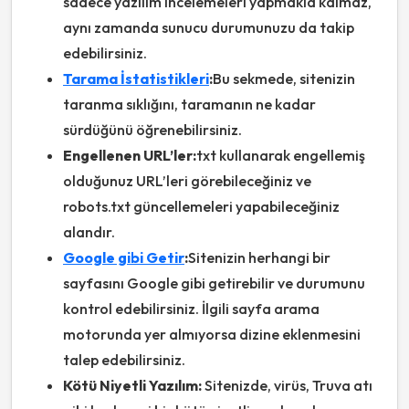
sadece yazılım incelemeleri yapmakla kalmaz,
aynı zamanda sunucu durumunuzu da takip
edebilirsiniz.
Tarama İstatistikleri
:
Bu sekmede, sitenizin
taranma sıklığını, taramanın ne kadar
sürdüğünü öğrenebilirsiniz.
Engellenen URL’ler:
txt kullanarak engellemiş
olduğunuz URL’leri görebileceğiniz ve
robots.txt güncellemeleri yapabileceğiniz
alandır.
Google gibi Getir
:
Sitenizin herhangi bir
sayfasını Google gibi getirebilir ve durumunu
kontrol edebilirsiniz. İlgili sayfa arama
motorunda yer almıyorsa dizine eklenmesini
talep edebilirsiniz.
Kötü Niyetli Yazılım:
Sitenizde, virüs, Truva atı