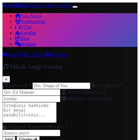
SesliBizde
MOBİL SOHBET SİTESİ
Ana Sayfa
Hakkımızda
DJ'ler
Kurallar
Blog
İletişim
Oynat
DJ Girişi
İstek Yap
Müzik İsteği Gönder
×
Şarkı Adı
*
Sanatçı Adı
*
Adınız (Opsiyonel)
Mesajınız (Opsiyonel)
Güvenlik Kontrolü
*
6 × 6 = ?
İptal
Gönder