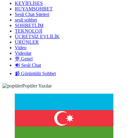
KEYİFLİSES
RUYAMSOHBET
Sesli Chat Siteleri
sesli sohbet
SOHBETLİM
TEKNOLOJİ
ÜCRETSİZ EVLİLİK
ÜRÜNLER
Video
Videolar
💬 Genel
🔊 Sesli Chat
📹 Görüntülü Sohbet
Popüler Yazılar