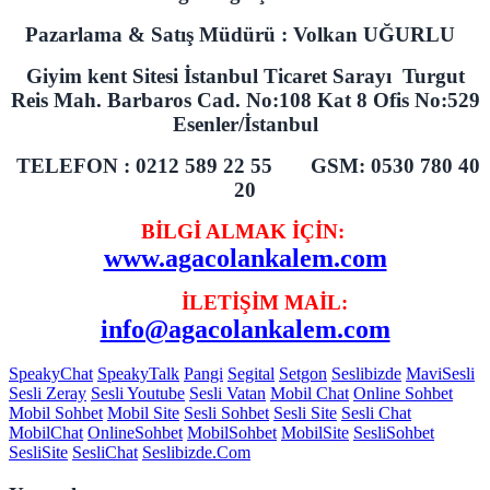
Pazarlama & Satış Müdürü : Volkan UĞURLU
Giyim kent Sitesi İstanbul Ticaret Sarayı Turgut
Reis Mah. Barbaros Cad. No:108 Kat 8 Ofis No:529
Esenler/İstanbul
TELEFON : 0212 589 22 55 GSM: 0530 780 40
20
BİLGİ ALMAK İÇİN:
www.agacolankalem.com
İLETİŞİM MAİL:
info@agacolankalem.com
SpeakyChat
SpeakyTalk
Pangi
Segital
Setgon
Seslibizde
MaviSesli
Sesli Zeray
Sesli Youtube
Sesli Vatan
Mobil Chat
Online Sohbet
Mobil Sohbet
Mobil Site
Sesli Sohbet
Sesli Site
Sesli Chat
MobilChat
OnlineSohbet
MobilSohbet
MobilSite
SesliSohbet
SesliSite
SesliChat
Seslibizde.Com