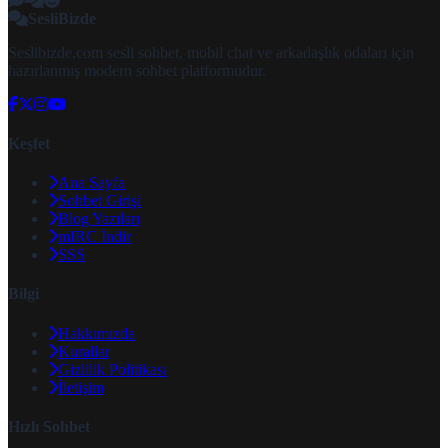
SesliBizde
Seslibizde.com sesli sohbet, mobil chat ve arkadaşlık odaları için
hazırlanmış modern sohbet platformudur.
Keşfet
Ana Sayfa
Sohbet Girişi
Blog Yazıları
mIRC İndir
SSS
Bilgi
Hakkımızda
Kurallar
Gizlilik Politikası
İletişim
Hızlı Sohbet