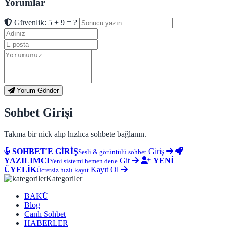
Yorumlar
Güvenlik: 5 + 9 = ?
Yorum Gönder
Sohbet Girişi
Takma bir nick alıp hızlıca sohbete bağlanın.
SOHBET'E GİRİŞ
Giriş
Sesli & görüntülü sohbet
YAZILIMCI
Git
YENİ
Yeni sistemi hemen dene
ÜYELİK
Kayıt Ol
Ücretsiz hızlı kayıt
Kategoriler
BAKÜ
Blog
Canlı Sohbet
HABERLER