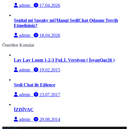
admin
17.04.2026
Segital mi Speaky mi?Hangi SesliChat Odasını Tercih
Etmelisiniz?
admin
18.04.2026
Önerilen Konular
Lay Lay Loom 1-2-3 FuLL Versiyon ( İsyanQar26 )
admin
19.02.2015
Sesli Chat ile Eğlence
admin
23.07.2017
İZDİVAÇ
admin
29.08.2014