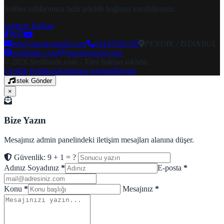
Sohbet odalarımıza hızlı şekilde bağlantı kurabilirsiniz.
Sohbete Bağlan
info@speakymobil.com
05447636728
PENDİK / İSTANBUL
seslibizde.com
speakymobil.com
© 2026 Seslibizde.com - Tüm hakları saklıdır.
Gizlilik Politikası
Kullanım Şartları
İletişim
İstek Gönder
×
Bize Yazın
Mesajınız admin panelindeki iletişim mesajları alanına düşer.
Güvenlik: 9 + 1 = ?
Adınız Soyadınız
*
E-posta
*
Konu
*
Mesajınız
*