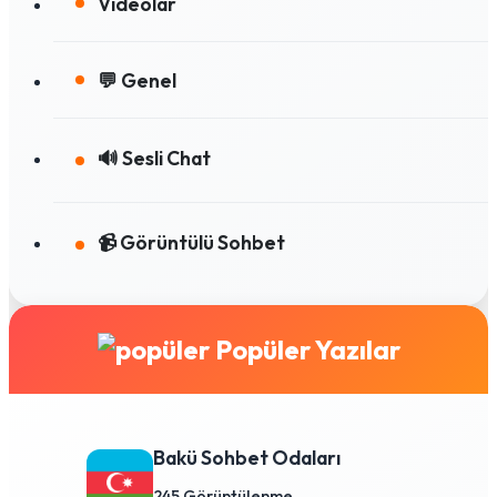
Videolar
💬 Genel
🔊 Sesli Chat
📹 Görüntülü Sohbet
Popüler Yazılar
Bakü Sohbet Odaları
245 Görüntülenme