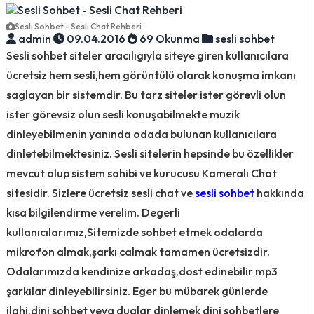
Sesli Sohbet - Sesli Chat Rehberi
admin
09.04.2016
69 Okunma
sesli sohbet
Sesli sohbet siteler aracılıgıyla siteye giren kullanıcılara
ücretsiz hem sesli,hem görüntülü olarak konuşma imkanı
saglayan bir sistemdir. Bu tarz siteler ister görevli olun
ister görevsiz olun sesli konuşabilmekte muzik
dinleyebilmenin yanında odada bulunan kullanıcılara
dinletebilmektesiniz. Sesli sitelerin hepsinde bu özellikler
mevcut olup sistem sahibi ve kurucusu Kameralı Chat
sitesidir. Sizlere ücretsiz sesli chat ve
sesli sohbet
hakkında
kısa bilgilendirme verelim. Degerli
kullanıcılarımız,Sitemizde sohbet etmek odalarda
mikrofon almak,şarkı calmak tamamen ücretsizdir.
Odalarımızda kendinize arkadaş,dost edinebilir mp3
şarkılar dinleyebilirsiniz. Eger bu mübarek günlerde
ilahi,dini sohbet veya dualar dinlemek dini sohbetlere