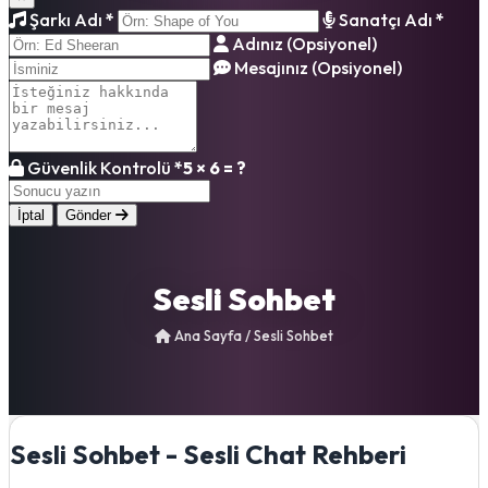
Şarkı Adı
*
Sanatçı Adı
*
Adınız (Opsiyonel)
Mesajınız (Opsiyonel)
Güvenlik Kontrolü
*
5 × 6 = ?
İptal
Gönder
Sesli Sohbet
Ana Sayfa
/
Sesli Sohbet
Sesli Sohbet - Sesli Chat Rehberi