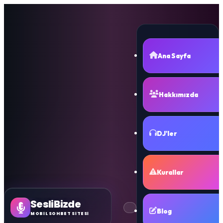
Ana Sayfa
Hakkımızda
DJ'ler
Kurallar
SesliBizde
Blog
MOBİL SOHBET SİTESİ