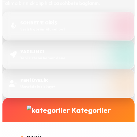
Takma bir nick alıp hızlıca sohbete bağlanın.
SOHBET'E GİRİŞ
Sesli & görüntülü sohbet
YAZILIMCI
Yeni sistemi hemen dene
YENİ ÜYELİK
Ücretsiz hızlı kayıt
Kategoriler