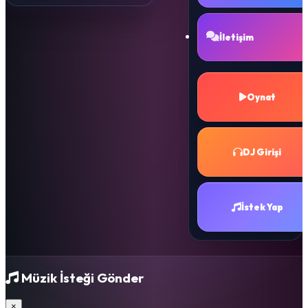
İletişim
Oynat
DJ Girişi
İstek Yap
Müzik İsteği Gönder
×