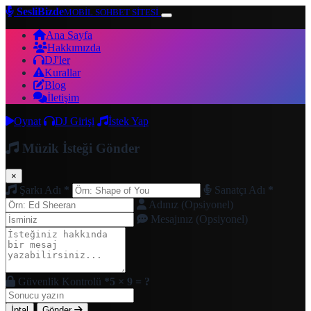
SesliBizde
MOBİL SOHBET SİTESİ
Ana Sayfa
Hakkımızda
DJ'ler
Kurallar
Blog
İletişim
Oynat
DJ Girişi
İstek Yap
Müzik İsteği Gönder
×
Şarkı Adı
*
Sanatçı Adı
*
Adınız (Opsiyonel)
Mesajınız (Opsiyonel)
Güvenlik Kontrolü
*
5 × 9 = ?
İptal
Gönder