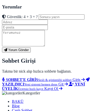
Yorumlar
Güvenlik: 4 + 3 = ?
Yorum Gönder
Sohbet Girişi
Takma bir nick alıp hızlıca sohbete bağlanın.
SOHBET'E GİRİŞ
Giriş
Sesli & görüntülü sohbet
YAZILIMCI
Git
YENİ
Yeni sistemi hemen dene
ÜYELİK
Kayıt Ol
Ücretsiz hızlı kayıt
Kategoriler
BAKÜ
Blog
Canlı Sohbet