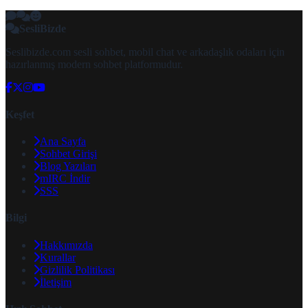
SesliBizde
Seslibizde.com sesli sohbet, mobil chat ve arkadaşlık odaları için
hazırlanmış modern sohbet platformudur.
Keşfet
Ana Sayfa
Sohbet Girişi
Blog Yazıları
mIRC İndir
SSS
Bilgi
Hakkımızda
Kurallar
Gizlilik Politikası
İletişim