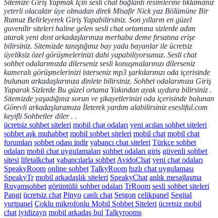
Sitemize Giriş Yapmak İçin sesli chat bağlantı resimlerine tıklamanız
yeterli olacaktır üye olmadan direk Misafir Nick yaz Bölümüne Bir
Rumuz Belirleyerek Giriş Yapabilirsiniz.
Son yılların en güzel
guvenilir siteleri haline gelen sesli chat ortamına sizlerde adım
atarak yeni dost arkadaşlarınıza merhaba deme fırsatına erişe
bilirsiniz.
Sitemizde tanıştığınız bay yada bayanlar ile ücretsiz
üyeliksiz özel görüşmelerinizi dahi yapabiliyorsunuz.
Sesli chat
sohbet odalarımızda dilerseniz sesli konuşmalarınızı dilerseniz
kameralı görüşmelerinizi isterseniz mp3 şarkılarınızı oda içerisinde
bulunan arkadaşlarınıza dinlete bilirsiniz.
Sohbet odalarımıza Giriş
Yaparak Sizlerde Bu güzel ortama Yakından ayak uydura bilirsiniz .
Sitemizde yaşadığınız sorun ve şikayetlerinizi oda içerisinde bulunan
Görevli arkadaşlaramıza İleterek yardım alabilirsiniz esesliful.com
keyifli Sohbetler diler . .
ücretsiz sohbet siteleri
mobil chat odaları
yeni açılan sohbet siteleri
sohbet aşk muhabbet
mobil sohbet siteleri
mobil chat
mobil chat
forumları
sohbet odası indir
yabancı chat siteleri
Türkçe sohbet
odaları
mobil chat uygulamaları
sohbet odaları giriş
güvenli sohbet
sitesi
lifetalkchat
yabancılarla sohbet
AvidoChat
yeni chat odaları
SpeakyRoom
online sohbet
TalkyRoom
hızlı chat uygulaması
SpeakyTr
mobil arkadaşlık siteleri
SpeakyChat
anlık mesajlaşma
Ruyamsohbet
görüntülü sohbet odaları
TrRoom
sesli sohbet siteleri
Pangi
ücretsiz chat
Pinyo
canlı chat
Setgon
celikpanel
Segital
yurtpanel
Çoklu mikrofonlu Mobil Sohbet Siteleri
ücretsiz mobil
chat
iyidizayn
mobil arkadaş bul
Talkyrooms