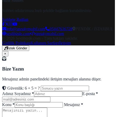
Hızlı Sohbet
Sohbet odalarımıza hızlı şekilde bağlantı kurabilirsiniz.
Sohbete Bağlan
info@speakymobil.com
05447636728
PENDİK / İSTANBUL
seslibizde.com
speakymobil.com
© 2026 Seslibizde.com - Tüm hakları saklıdır.
Gizlilik Politikası
Kullanım Şartları
İletişim
İstek Gönder
×
Bize Yazın
Mesajınız admin panelindeki iletişim mesajları alanına düşer.
Güvenlik: 6 + 5 = ?
Adınız Soyadınız
*
E-posta
*
Konu
*
Mesajınız
*