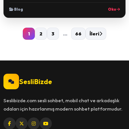
Blog
Oku
1
2
3
...
66
İleri
SesliBizde
Seslibizde.com sesli sohbet, mobil chat ve arkadaşlık
odaları için hazırlanmış modern sohbet platformudur.