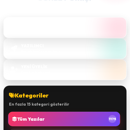
Takma bir nick alıp hızlıca sohbete bağlanın.
SOHBET'E GİRİŞ
Sesli & görüntülü sohbet
YAZILIMCI
Yeni sistemi hemen dene
YENİ ÜYELİK
Ücretsiz hızlı kayıt
Kategoriler
En fazla 15 kategori gösterilir
Tüm Yazılar
1175