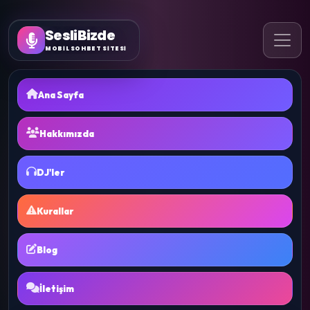
SesliBizde
MOBİL SOHBET SİTESİ
Ana Sayfa
Hakkımızda
DJ'ler
Kurallar
Blog
İletişim