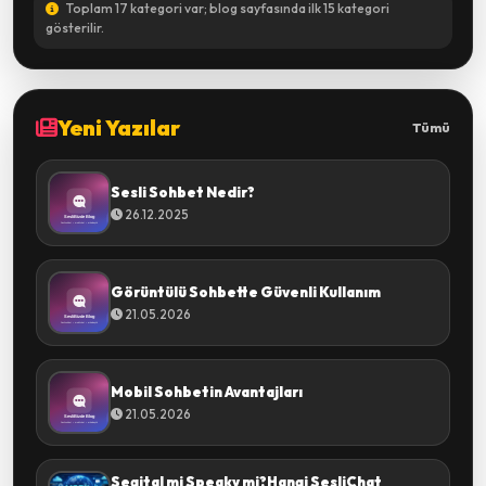
Toplam 17 kategori var; blog sayfasında ilk 15 kategori
gösterilir.
Yeni Yazılar
Tümü
Sesli Sohbet Nedir?
26.12.2025
Görüntülü Sohbette Güvenli Kullanım
21.05.2026
Mobil Sohbetin Avantajları
21.05.2026
Segital mi Speaky mi?Hangi SesliChat