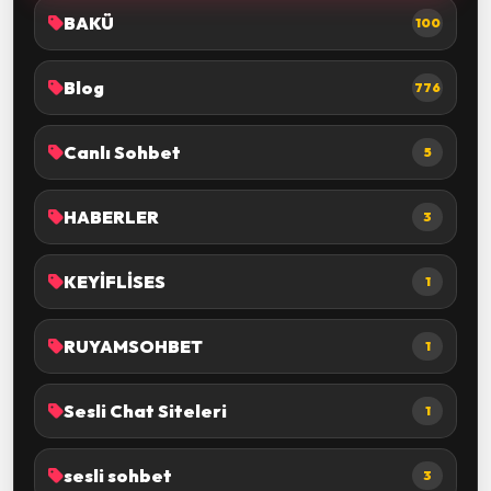
BAKÜ
100
Blog
776
Canlı Sohbet
5
HABERLER
3
KEYİFLİSES
1
RUYAMSOHBET
1
Sesli Chat Siteleri
1
sesli sohbet
3