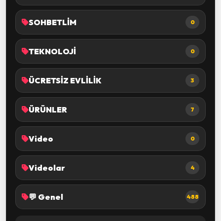
SOHBETLİM
0
TEKNOLOJİ
0
ÜCRETSİZ EVLİLİK
3
ÜRÜNLER
7
Video
0
Videolar
4
💬 Genel
488