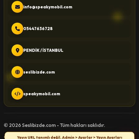
info@speakymobil.com
05447636728
PENDİK / İSTANBUL
seslibizde.com
speakymobil.com
© 2026 Seslibizde.com - Tüm hakları saklıdır.
Gizlilik Politikası
Kullanım Şartları
İletişim
Yayın URL tanımlı değil. Admin > Ayarlar > Yayın Ayarları