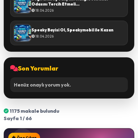
Odasını Tercih Etmeli...
18.04.2026
Speaky Bayisi Ol, Speakymobil ile Kazan
18.04.2026
Son Yorumlar
Henüz onaylı yorum yok.
1175 makale bulundu
Sayfa 1 / 66
Öne Çıkan