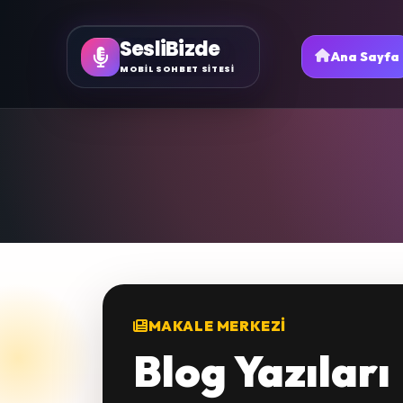
SesliBizde
Ana Sayfa
MOBİL SOHBET SİTESİ
MAKALE MERKEZI
Blog Yazıları