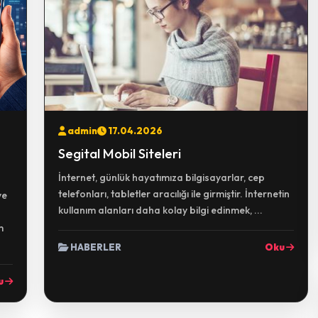
admin
17.04.2026
Segital Mobil Siteleri
İnternet, günlük hayatımıza bilgisayarlar, cep
telefonları, tabletler aracılığı ile girmiştir. İnternetin
ve
kullanım alanları daha kolay bilgi edinmek, ...
m
HABERLER
Oku
u