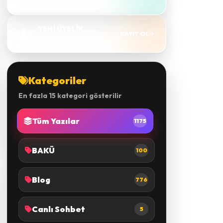
YENİ ÜYELİK
KAYIT OL
Ücretsiz hızlı kayıt
Kategoriler
En fazla 15 kategori gösterilir
Tüm Yazılar
1175
BAKÜ
100
Blog
776
Canlı Sohbet
5