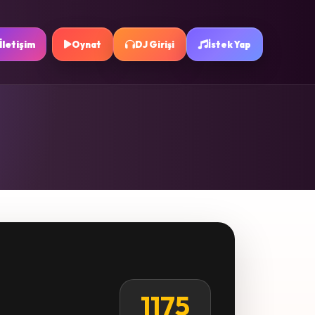
İletişim
Oynat
DJ Girişi
İstek Yap
1175