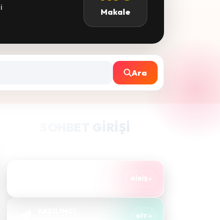
i
Makale
Ara
SOHBET GIRIŞI
Takma bir nick alıp hızlıca sohbete bağlanın.
SOHBET'E GİRİŞ
GIRIŞ
Sesli & görüntülü sohbet
YAZILIMCI
GIT
Yeni sistemi hemen dene