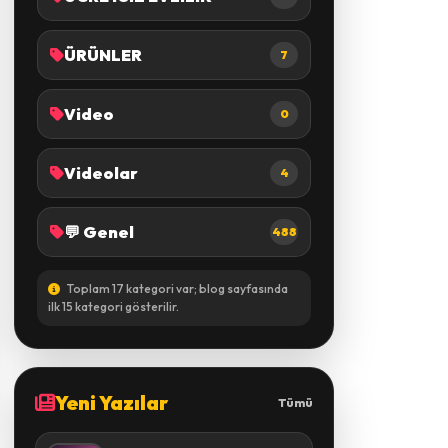
ÜRÜNLER
7
Video
0
Videolar
4
💬 Genel
488
Toplam 17 kategori var; blog sayfasında
ilk 15 kategori gösterilir.
Yeni Yazılar
Tümü