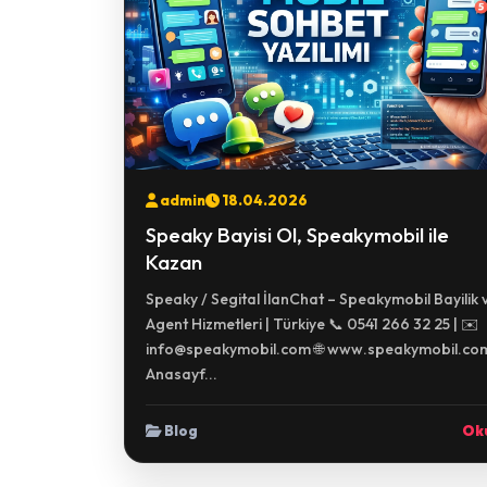
admin
18.04.2026
Speaky Bayisi Ol, Speakymobil ile
Kazan
Speaky / Segital İlanChat – Speakymobil Bayilik 
Agent Hizmetleri | Türkiye 📞 0541 266 32 25 | ✉️
info@speakymobil.com 🌐 www.speakymobil.co
Anasayf...
Blog
Ok