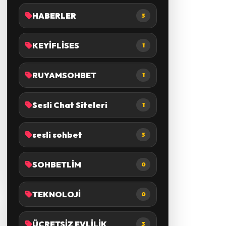
HABERLER
3
KEYİFLİSES
1
RUYAMSOHBET
1
Sesli Chat Siteleri
1
sesli sohbet
3
SOHBETLİM
0
TEKNOLOJİ
0
ÜCRETSİZ EVLİLİK
3