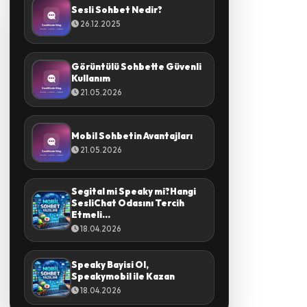
Sesli Sohbet Nedir?
26.12.2025
Görüntülü Sohbette Güvenli
Kullanım
21.05.2026
Mobil Sohbetin Avantajları
21.05.2026
Segital mi Speaky mi?Hangi
SesliChat Odasını Tercih
Etmeli...
18.04.2026
Speaky Bayisi Ol,
Speakymobil ile Kazan
18.04.2026