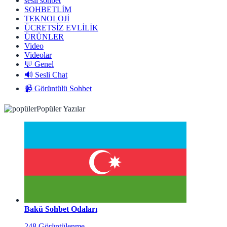
sesli sohbet
SOHBETLİM
TEKNOLOJİ
ÜCRETSİZ EVLİLİK
ÜRÜNLER
Video
Videolar
💬 Genel
🔊 Sesli Chat
📹 Görüntülü Sohbet
Popüler Yazılar
Bakü Sohbet Odaları
248 Görüntülenme