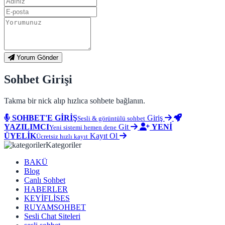
Yorum Gönder
Sohbet Girişi
Takma bir nick alıp hızlıca sohbete bağlanın.
SOHBET'E GİRİŞ
Giriş
Sesli & görüntülü sohbet
YAZILIMCI
Git
YENİ
Yeni sistemi hemen dene
ÜYELİK
Kayıt Ol
Ücretsiz hızlı kayıt
Kategoriler
BAKÜ
Blog
Canlı Sohbet
HABERLER
KEYİFLİSES
RUYAMSOHBET
Sesli Chat Siteleri