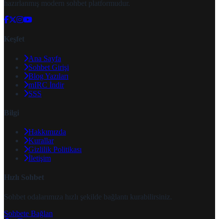
hazırlanmış modern sohbet platformudur.
Keşfet
Ana Sayfa
Sohbet Girişi
Blog Yazıları
mIRC İndir
SSS
Bilgi
Hakkımızda
Kurallar
Gizlilik Politikası
İletişim
Hızlı Sohbet
Sohbet odalarımıza hızlı şekilde bağlantı kurabilirsiniz.
Sohbete Bağlan