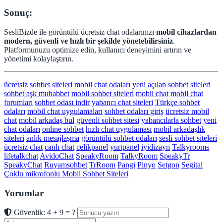
Sonuç:
SesliBizde ile görüntülü ücretsiz chat odalarınızı
mobil cihazlardan
modern, güvenli ve hızlı bir şekilde yönetebilirsiniz
.
Platformunuzu optimize edin, kullanıcı deneyimini artırın ve
yönetimi kolaylaştırın.
ücretsiz sohbet siteleri
mobil chat odaları
yeni açılan sohbet siteleri
sohbet aşk muhabbet
mobil sohbet siteleri
mobil chat
mobil chat
forumları
sohbet odası indir
yabancı chat siteleri
Türkçe sohbet
odaları
mobil chat uygulamaları
sohbet odaları giriş
ücretsiz mobil
chat
mobil arkadaş bul
güvenli sohbet sitesi
yabancılarla sohbet
yeni
chat odaları
online sohbet
hızlı chat uygulaması
mobil arkadaşlık
siteleri
anlık mesajlaşma
görüntülü sohbet odaları
sesli sohbet siteleri
ücretsiz chat
canlı chat
celikpanel
yurtpanel
iyidizayn
Talkyrooms
lifetalkchat
AvidoChat
SpeakyRoom
TalkyRoom
SpeakyTr
SpeakyChat
Ruyamsohbet
TrRoom
Pangi
Pinyo
Setgon
Segital
Çoklu mikrofonlu Mobil Sohbet Siteleri
Yorumlar
Güvenlik: 4 + 9 = ?