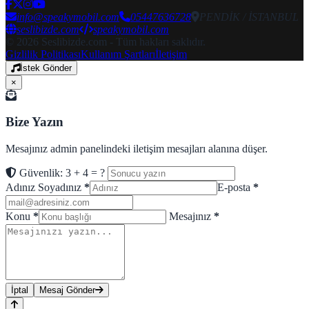
info@speakymobil.com
05447636728
PENDİK / İSTANBUL
seslibizde.com
speakymobil.com
© 2026 Seslibizde.com - Tüm hakları saklıdır.
Gizlilik Politikası
Kullanım Şartları
İletişim
İstek Gönder
×
Bize Yazın
Mesajınız admin panelindeki iletişim mesajları alanına düşer.
Güvenlik: 3 + 4 = ?
Adınız Soyadınız
*
E-posta
*
Konu
*
Mesajınız
*
İptal
Mesaj Gönder