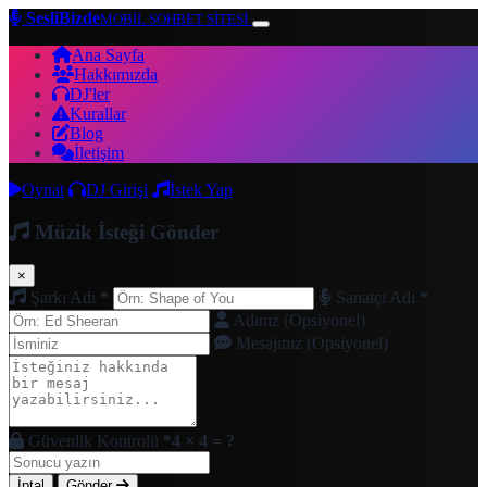
SesliBizde
MOBİL SOHBET SİTESİ
Ana Sayfa
Hakkımızda
DJ'ler
Kurallar
Blog
İletişim
Oynat
DJ Girişi
İstek Yap
Müzik İsteği Gönder
×
Şarkı Adı
*
Sanatçı Adı
*
Adınız (Opsiyonel)
Mesajınız (Opsiyonel)
Güvenlik Kontrolü
*
4 × 4 = ?
İptal
Gönder