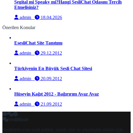
Segital mi Speaky mi?Hangi SesliChat Odasını Tercih
Etmelisiniz?
admin
18.04.2026
Önerilen Konular
EsesliChat Site Tanıtımı
admin
29.12.2012
Türkiyenin En Büyük Sesli Chat Sitesi
admin
20.09.2012
Hüseyin Kağıt 2012 - Bağırırım Avaz Avaz
admin
21.09.2012
SesliBizde
Seslibizde.com sesli sohbet, mobil chat ve arkadaşlık odaları için