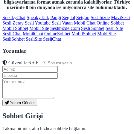
bilgisayarlarına format atmak zorunda kalabiliyorlar. Türkiye
üzerinde 8 bin dünyada ise milyonlarca site bulunmaktadır.
SpeakyChat
SpeakyTalk
Pangi
Segital
Setgon
Seslibizde
MaviSesli
Sesli Zeray
Sesli Youtube
Sesli Vatan
Mobil Chat
Online Sohbet
Mobil Sohbet
Mobil Site
Seslibizde.Com
Sesli Sohbet
Sesli Site
Sesli Chat
MobilChat
OnlineSohbet
MobilSohbet
MobilSite
SesliSohbet
SesliSite
SesliChat
Yorumlar
Güvenlik: 6 + 6 = ?
Yorum Gönder
Sohbet Girişi
Takma bir nick alıp hızlıca sohbete bağlanın.