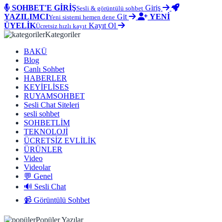
SOHBET'E GİRİŞ
Giriş
Sesli & görüntülü sohbet
YAZILIMCI
Git
YENİ
Yeni sistemi hemen dene
ÜYELİK
Kayıt Ol
Ücretsiz hızlı kayıt
Kategoriler
BAKÜ
Blog
Canlı Sohbet
HABERLER
KEYİFLİSES
RUYAMSOHBET
Sesli Chat Siteleri
sesli sohbet
SOHBETLİM
TEKNOLOJİ
ÜCRETSİZ EVLİLİK
ÜRÜNLER
Video
Videolar
💬 Genel
🔊 Sesli Chat
📹 Görüntülü Sohbet
Popüler Yazılar