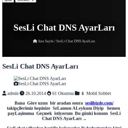
SesLi Chat DNS AyarLarı
Ana Sayfa
/
SesLi Chat DNS AyarLarı
SesLi Chat DNS AyarLarı
SesLi Chat DNS AyarLarı
admin
26.10.2014
61 Okunma
📱 Mobil Sohbet
Bana Göre uzun bir aradan sonra
seslibizde.com/
takipçilerimiz hepinize SeLamun ALeykum Diyip hemen
payLaşimıma Geçmek istiyorum Bu günki konum SesLi
Chat DNS AyarLarı ..