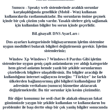
Sunucu - Speaky web sistemlerinde aralıklı sorunlar
karşılaşıldığında genellikle (Mobil - Wın) kullanan
kullanıcılarda rastlanmaktadır. Bu sorunların önüne geçmek
içinde bir çok çözüm yolu vardır. Yasaklı sitelere giriş sağlamak
için kullanılan bilgiler bu sorun içinde geçerlidir.
BiLgisayaR DNS AyarLarı :
Dns ayarları kategorisinde bilgisayarınızın işletim sistemine
uygun modülleri bularak bilgileri değiştirmeniz gerekir. İşletim
sistemleriniz;
Window Xp
Windows 7
Windows 8
Pardus
Gibi işletim
sistemlerine uygun geniş çaplı anlatımların yer aldığı kategoride
hem görsel anlatım hemde yazılı bir şekilde sorunlarınızı
çözebilecek bilgilere ulaşabilirsiniz. Bu bilgiler aracılığı ile
kullandığınız internet sağlayıcısı örneğin: "Türkiye" ise farklı
ülkelerden bağlanıyormuş gibi bilgileri kullandığınız IP
adresinin veritabanı (sunucu) hizmetine aktararak
değiştirmektedir. Bu tür sorunlar için kesim çözümdür.
Bir diğer konumuz ise sesli chat ile alakalı olmayan fakat
günümüzde yaygın bir şekilde kullanılan ve kullanıcıların bu
problemler ile başı dertte olup bir çok yanlış bilgiler sonucunda