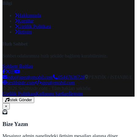
Bilgi
Hakkımızda
Kurallar
Gizlilik Politikası
İletişim
Hızlı Sohbet
Sohbet odalarımıza hızlı şekilde bağlantı kurabilirsiniz.
Sohbete Bağlan
info@speakymobil.com
05447636728
PENDİK / İSTANBUL
seslibizde.com
speakymobil.com
© 2026 Seslibizde.com - Tüm hakları saklıdır.
Gizlilik Politikası
Kullanım Şartları
İletişim
İstek Gönder
×
Bize Yazın
Mesajınız admin panelindeki iletişim mesajları alanına düşer.