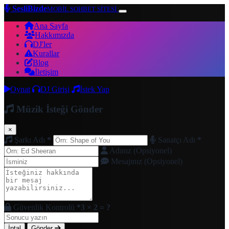
SesliBizde
MOBİL SOHBET SİTESİ
Ana Sayfa
Hakkımızda
DJ'ler
Kurallar
Blog
İletişim
Oynat
DJ Girişi
İstek Yap
Müzik İsteği Gönder
×
Şarkı Adı
*
Sanatçı Adı
*
Adınız (Opsiyonel)
Mesajınız (Opsiyonel)
Güvenlik Kontrolü
*
3 × 2 = ?
İptal
Gönder