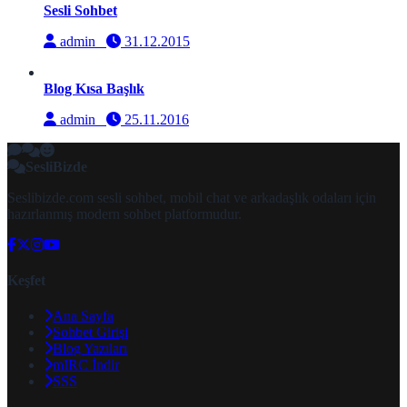
Sesli Sohbet
admin
31.12.2015
Blog Kısa Başlık
admin
25.11.2016
SesliBizde
Seslibizde.com sesli sohbet, mobil chat ve arkadaşlık odaları için
hazırlanmış modern sohbet platformudur.
Keşfet
Ana Sayfa
Sohbet Girişi
Blog Yazıları
mIRC İndir
SSS