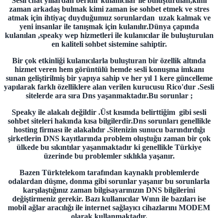
Sesli chat yıllardan beridir kulanıcılar ile buluşturulan,kimi
zaman arkadaş bulmak kimi zaman ise sohbet etmek ve stres
atmak için ihtiyaç duyduğumuz sorunlardan uzak kalmak ve
yeni insanlar ile tanışmak için kulanılır.Dünya çapında
kulanılan ,speaky wep hizmetleri ile kulanıcılar ile buluşturulan
en kaliteli sohbet sistemine sahiptir.
Bir çok etkinliği kulanıcılarla buluşturan bir özellik altında
hizmet veren hem görüntülü hemde sesli konuşma imkanı
sunan geliştirilmiş bir yapıya sahip ve her yıl 1 kere güncelleme
yapılarak farklı özelliklere alan verilen kurucusu Rico'dur .Sesli
sitelerde ara sıra Dns yaşanmaktadır.Bu sorunlar ;
Speaky ile alakalı değildir .Üst kısımda belirttiğim gibi sesli
sohbet siteleri hakında kısa bilgilerdir.Dns sorunları genellikle
hosting firması ile alakalıdır .Sitenizin sunucu barındırdığı
şirketlerin DNS kayıtlarında problem oluştuğu zaman bir çok
ülkede bu sıkıntılar yaşanmaktadır ki genellikle Türkiye
üzerinde bu problemler sıklıkla yaşanır.
Bazen Türktelekom tarafından kaynaklı problemlerde
odalardan düşme, donma gibi sorunlar yaşanır bu sorunlarla
karşılaştığınız zaman bilgisayarınızın DNS bilgilerini
değiştirmeniz gerekir. Bazı kullanıcılar Wınn ile bazıları ise
mobil ağlar aracılığı ile internet sağlayıcı cihazlarını MODEM
olarak kullanmaktadır.