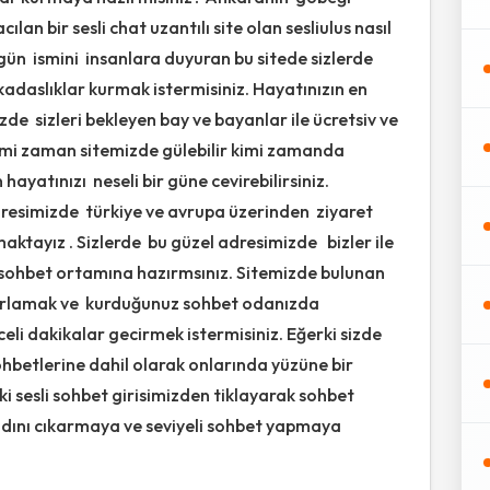
cılan bir sesli chat uzantılı site olan sesliulus nasıl
ün ismini insanlara duyuran bu sitede sizlerde
kadaslıklar kurmak istermisiniz. Hayatınızın en
de sizleri bekleyen bay ve bayanlar ile ücretsiv ve
Kimi zaman sitemizde gülebilir kimi zamanda
ayatınızı neseli bir güne cevirebilirsiniz.
resimizde türkiye ve avrupa üzerinden ziyaret
aktayız . Sizlerde bu güzel adresimizde bizler ile
ohbet ortamına hazırmsınız. Sitemizde bulunan
sarlamak ve kurduğunuz sohbet odanızda
eli dakikalar gecirmek istermisiniz. Eğerki sizde
hbetlerine dahil olarak onlarında yüzüne bir
i sesli sohbet girisimizden tiklayarak sohbet
adını cıkarmaya ve seviyeli sohbet yapmaya