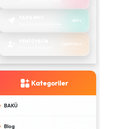
Sesli & görüntülü sohbet
YAZILIMCI
GIT
Yeni sistemi hemen dene
YENİ ÜYELİK
KAYIT OL
Ücretsiz hızlı kayıt
Kategoriler
BAKÜ
Blog