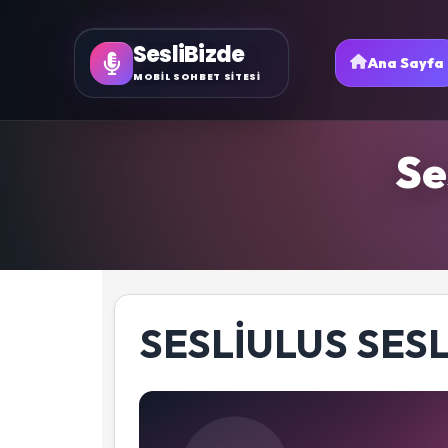
SesliBizde
Ana Sayfa
MOBİL SOHBET SİTESİ
Se
SESLIULUS SESL