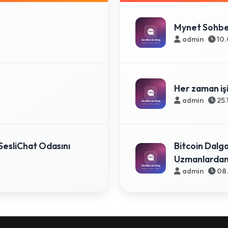
Mynet Sohb
admin
10.
Her zaman işi
admin
25.
SesliChat Odasını
Bitcoin Dalg
Uzmanlardan 
admin
08.