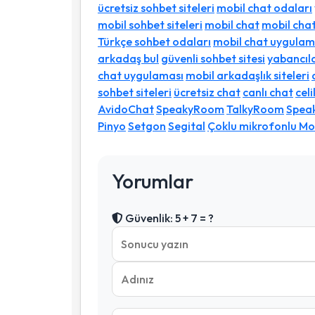
ücretsiz sohbet siteleri
mobil chat odaları
mobil sohbet siteleri
mobil chat
mobil cha
Türkçe sohbet odaları
mobil chat uygulam
arkadaş bul
güvenli sohbet sitesi
yabancıl
chat uygulaması
mobil arkadaşlık siteleri
sohbet siteleri
ücretsiz chat
canlı chat
cel
AvidoChat
SpeakyRoom
TalkyRoom
Spea
Pinyo
Setgon
Segital
Çoklu mikrofonlu Mob
Yorumlar
Güvenlik: 5 + 7 = ?