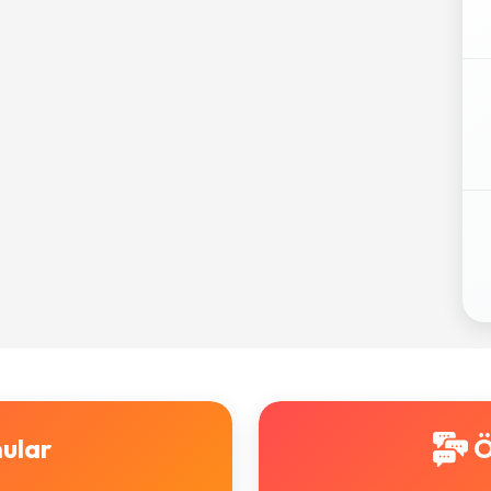
ular
Ö