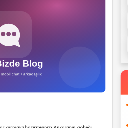
lar kurmaya hazırmısınız? Ankaranın göbeği