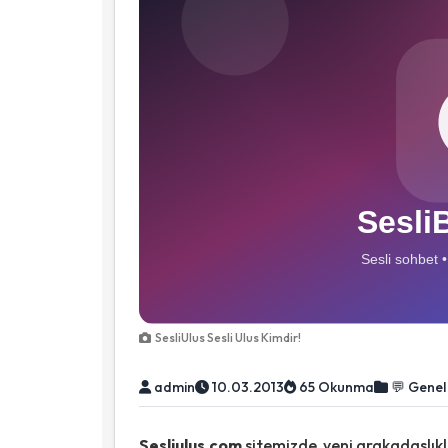
SesliUlus Sesli Ulus Kimdir!
admin
10.03.2013
65 Okunma
💬 Genel
Sesliulus.com
sitemizde yeni arakadaslık