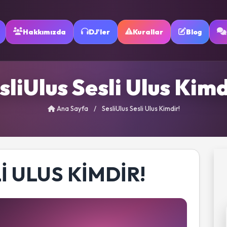
Hakkımızda
DJ'ler
Kurallar
Blog
sliUlus Sesli Ulus Kimd
Ana Sayfa
/
SesliUlus Sesli Ulus Kimdir!
I ULUS KIMDIR!