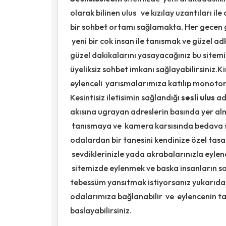
olarak bilinen ulus ve kızılay uzantıları ile a
bir sohbet ortamı sağlamakta. Her gecen g
yeni bir cok insan ile tanısmak ve güzel ad
güzel dakikalarını yasayacağınız bu sitemiz
üyeliksiz sohbet imkanı sağlayabilirsiniz.
eylenceli yarısmalarımıza katılıp monoton h
Kesintisiz iletisimin sağlandığı
sesli ulus
ad
akısına ugrayan adreslerin basında yer alm
tanısmaya ve kamera karsısında bedava s
odalardan bir tanesini kendinize özel ta
sevdiklerinizle yada akrabalarınızla eylenc
sitemizde eylenmek ve baska insanların so
tebessüm yansıtmak istiyorsanız yukarıdak
odalarımıza bağlanabilir ve eylencenin t
baslayabilirsiniz.