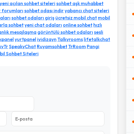
yeni açılan sohbet siteleri
sohbet aşk muhabbet
t forumları
sohbet odası indir
yabancı chat siteleri
aları
sohbet odaları giriş
ücretsiz mobil chat
mobil
arla sohbet
yeni chat odaları
online sohbet
hızlı
anlık mesajlaşma
görüntülü sohbet odaları
sesli
ikpanel
yurtpanel
iyidizayn
Talkyrooms
lifetalkchat
kyTr
SpeakyChat
Ruyamsohbet
TrRoom
Pangi
il Sohbet Siteleri