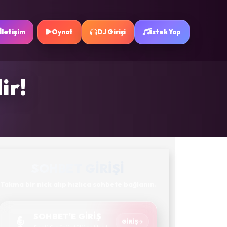
İletişim
Oynat
DJ Girişi
İstek Yap
ir!
SOHBET GIRIŞI
Takma bir nick alıp hızlıca sohbete bağlanın.
SOHBET'E GİRİŞ
GIRIŞ