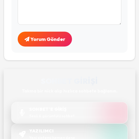
Yorum Gönder
SOHBET GIRIŞI
Takma bir nick alıp hızlıca sohbete bağlanın.
SOHBET'E GİRİŞ
Sesli & görüntülü sohbet
YAZILIMCI
Yeni sistemi hemen dene