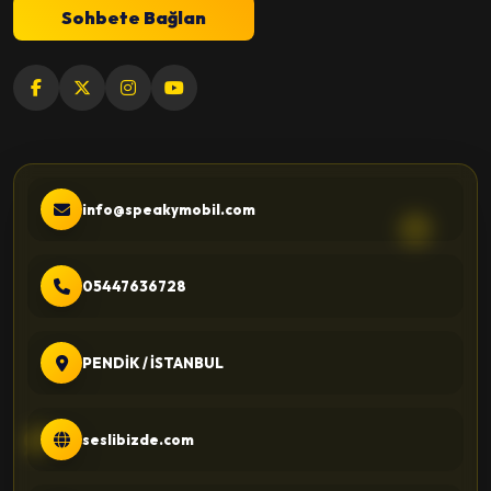
Sohbete Bağlan
info@speakymobil.com
05447636728
PENDİK / İSTANBUL
seslibizde.com