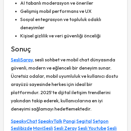
AI tabanlı moderasyon ve öneriler
Gelişmiş mobil performans ve UX
Sosyal entegrasyon ve topluluk odaklı
deneyimler
Kişisel gizlilik ve veri güvenliği önceliği
Sonuç
SesliSaray
, sesli sohbet ve mobil chat dünyasında
güvenli, modern ve eğlenceli bir deneyim sunar.
Ücretsiz odalar, mobil uyumluluk ve kullanıcı dostu
arayüzü sayesinde herkes için ideal bir
platformdur. 2025’te dijital iletişim trendlerini
yakından takip ederek, kullanıcılarına en iyi
deneyimi sağlamayı hedeflemektedir.
SpeakyChat
SpeakyTalk
Pangi
Segital
Setgon
Seslibizde
MaviSesli
Sesli Zeray
Sesli Youtube
Sesli