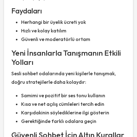
Faydaları
Herhangi bir üyelik ücreti yok
Hızlı ve kolay katılım
Güvenli ve moderatörlü ortam
Yeni İnsanlarla Tanışmanın Etkili
Yolları
Sesli sohbet odalarında yeni kişilerle tanışmak,
doğru stratejilerle daha kolaydır:
Samimi ve pozitif bir ses tonu kullanın
Kısa ve net açılış cümleleri tercih edin
Karşıdakinin söylediklerine ilgi gösterin
Gerektiğinde farklı odalara geçin
Güvenli Sohbet İçin Altın Kurallar