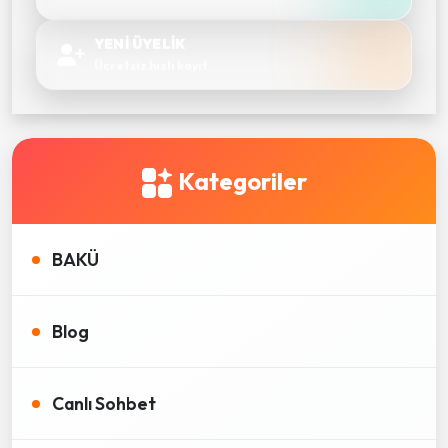
YENİ ÜYELİK
Ücretsiz hızlı kayıt
Kategoriler
BAKÜ
Blog
Canlı Sohbet