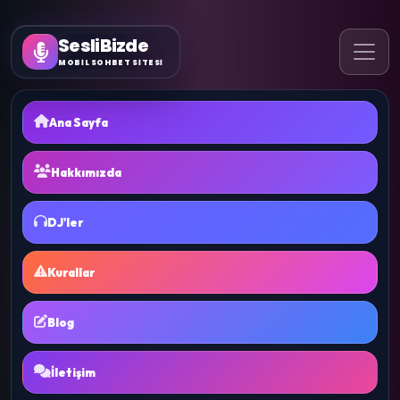
SesliBizde
MOBİL SOHBET SİTESİ
Ana Sayfa
Hakkımızda
DJ'ler
Kurallar
Blog
İletişim