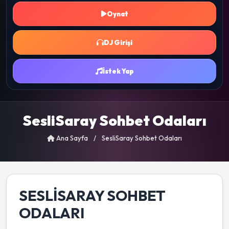
Oynat
DJ Girişi
İstek Yap
SesliSaray Sohbet Odaları
Ana Sayfa
/
SesliSaray Sohbet Odaları
SESLISARAY SOHBET
ODALARI