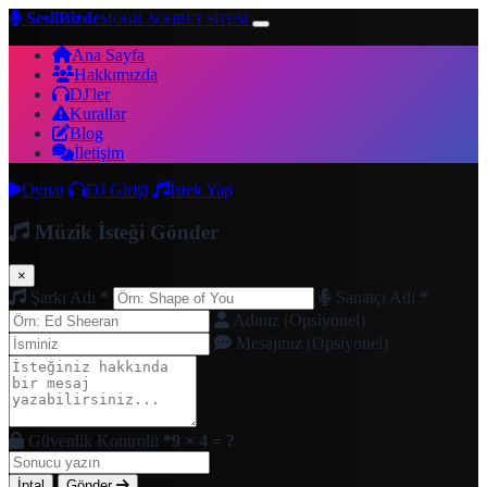
SesliBizde
MOBİL SOHBET SİTESİ
Ana Sayfa
Hakkımızda
DJ'ler
Kurallar
Blog
İletişim
Oynat
DJ Girişi
İstek Yap
Müzik İsteği Gönder
×
Şarkı Adı
*
Sanatçı Adı
*
Adınız (Opsiyonel)
Mesajınız (Opsiyonel)
Güvenlik Kontrolü
*
9 × 4 = ?
İptal
Gönder