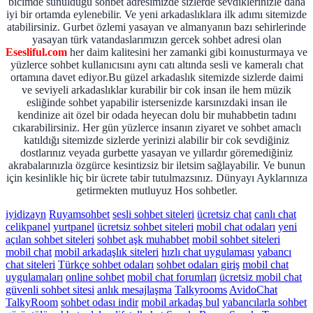
bicimde sunulduğu sohbet adresimizde sizlerde sevdiklerinizle daha
iyi bir ortamda eylenebilir. Ve yeni arkadaslıklara ilk adımı sitemizde
atabilirsiniz. Gurbet özlemi yasayan ve almanyanın bazı sehirlerinde
yasayan türk vatandaslarımızın gercek sohbet adresi olan
Esesliful.com
her daim kalitesini her zamanki gibi koınusturmaya ve
yüzlerce sohbet kullanıcısını aynı catı altında sesli ve kameralı chat
ortamına davet ediyor.Bu güzel arkadaslık sitemizde sizlerde daimi
ve seviyeli arkadaslıklar kurabilir bir cok insan ile hem müzik
esliğinde sohbet yapabilir istersenizde karsınızdaki insan ile
kendinize ait özel bir odada heyecan dolu bir muhabbetin tadını
cıkarabilirsiniz. Her gün yüzlerce insanın ziyaret ve sohbet amaclı
katıldığı sitemizde sizlerde yerinizi alabilir bir cok sevdiğiniz
dostlarınız veyada gurbette yasayan ve yıllardır göremediğiniz
akrabalarınızla özgürce kesintizsiz bir iletsim sağlayabilir. Ve bunun
için kesinlikle hiç bir ücrete tabir tutulmazsınız. Dünyayı Ayklarınıza
getirmekten mutluyuz Hos sohbetler.
iyidizayn
Ruyamsohbet
sesli sohbet siteleri
ücretsiz chat
canlı chat
celikpanel
yurtpanel
ücretsiz sohbet siteleri
mobil chat odaları
yeni
açılan sohbet siteleri
sohbet aşk muhabbet
mobil sohbet siteleri
mobil chat
mobil arkadaşlık siteleri
hızlı chat uygulaması
yabancı
chat siteleri
Türkçe sohbet odaları
sohbet odaları giriş
mobil chat
uygulamaları
online sohbet
mobil chat forumları
ücretsiz mobil chat
güvenli sohbet sitesi
anlık mesajlaşma
Talkyrooms
AvidoChat
TalkyRoom
sohbet odası indir
mobil arkadaş bul
yabancılarla sohbet