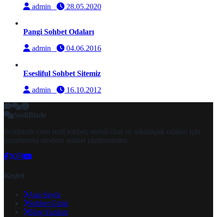
admin
28.05.2020
Pangi Sohbet Odaları
admin
04.06.2016
Esesliful Sohbet Sitemiz
admin
16.10.2012
SesliBizde
Seslibizde.com sesli sohbet, mobil chat ve arkadaşlık odaları için
hazırlanmış modern sohbet platformudur.
Keşfet
Ana Sayfa
Sohbet Girişi
Blog Yazıları