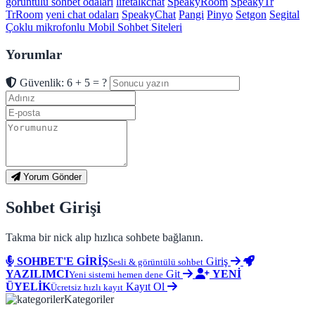
görüntülü sohbet odaları
lifetalkchat
SpeakyRoom
SpeakyTr
TrRoom
yeni chat odaları
SpeakyChat
Pangi
Pinyo
Setgon
Segital
Çoklu mikrofonlu Mobil Sohbet Siteleri
Yorumlar
Güvenlik: 6 + 5 = ?
Yorum Gönder
Sohbet Girişi
Takma bir nick alıp hızlıca sohbete bağlanın.
SOHBET'E GİRİŞ
Giriş
Sesli & görüntülü sohbet
YAZILIMCI
Git
YENİ
Yeni sistemi hemen dene
ÜYELİK
Kayıt Ol
Ücretsiz hızlı kayıt
Kategoriler