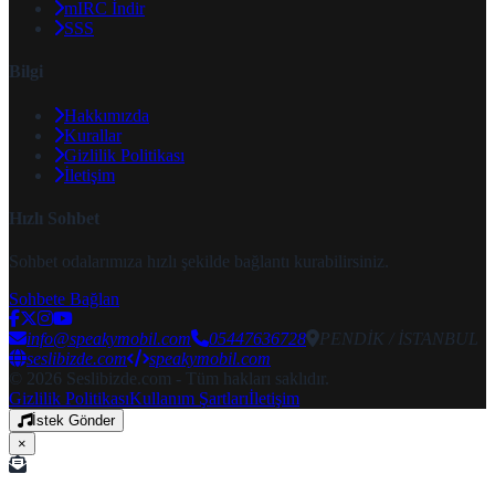
mIRC İndir
SSS
Bilgi
Hakkımızda
Kurallar
Gizlilik Politikası
İletişim
Hızlı Sohbet
Sohbet odalarımıza hızlı şekilde bağlantı kurabilirsiniz.
Sohbete Bağlan
info@speakymobil.com
05447636728
PENDİK / İSTANBUL
seslibizde.com
speakymobil.com
© 2026 Seslibizde.com - Tüm hakları saklıdır.
Gizlilik Politikası
Kullanım Şartları
İletişim
İstek Gönder
×