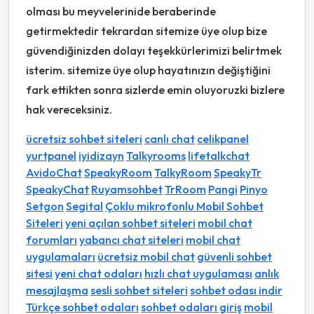
olması bu meyvelerinide beraberinde
getirmektedir tekrardan sitemize üye olup bize
güvendiğinizden dolayı teşekkürlerimizi belirtmek
isterim. sitemize üye olup hayatınızın değiştiğini
fark ettikten sonra sizlerde emin oluyoruzki bizlere
hak vereceksiniz.
ücretsiz sohbet siteleri
canlı chat
celikpanel
yurtpanel
iyidizayn
Talkyrooms
lifetalkchat
AvidoChat
SpeakyRoom
TalkyRoom
SpeakyTr
SpeakyChat
Ruyamsohbet
TrRoom
Pangi
Pinyo
Setgon
Segital
Çoklu mikrofonlu Mobil Sohbet
Siteleri
yeni açılan sohbet siteleri
mobil chat
forumları
yabancı chat siteleri
mobil chat
uygulamaları
ücretsiz mobil chat
güvenli sohbet
sitesi
yeni chat odaları
hızlı chat uygulaması
anlık
mesajlaşma
sesli sohbet siteleri
sohbet odası indir
Türkçe sohbet odaları
sohbet odaları giriş
mobil