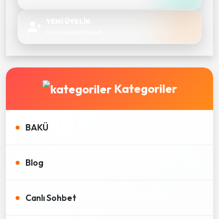
YENİ ÜYELİK
Ücretsiz hızlı kayıt
Kategoriler
BAKÜ
Blog
Canlı Sohbet