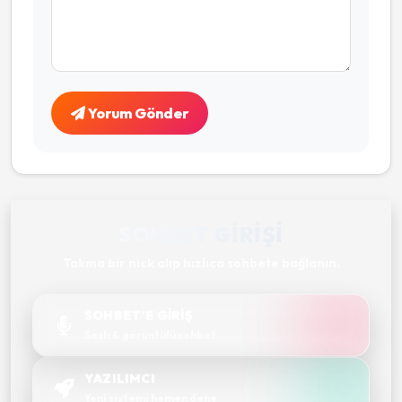
Yorum Gönder
SOHBET GIRIŞI
Takma bir nick alıp hızlıca sohbete bağlanın.
SOHBET'E GİRİŞ
Sesli & görüntülü sohbet
YAZILIMCI
Yeni sistemi hemen dene