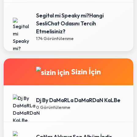
Segital mi Speaky mi?Hangi
SesliChat Odasını Tercih
Etmelisiniz?
174 Görüntülenme
Sizin İçin
Dj By DaMaRLa DaMaRDaN KaLBe
0 Görüntülenme
Çağlar Akkaya Son Albüm İndir