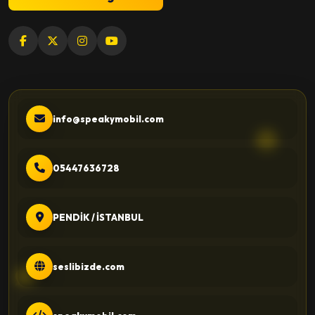
info@speakymobil.com
05447636728
PENDİK / İSTANBUL
seslibizde.com