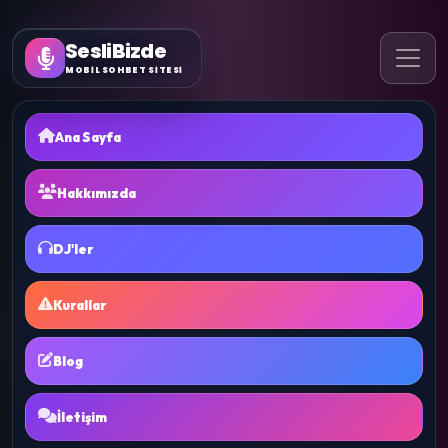
SesliBizde
MOBİL SOHBET SİTESİ
Ana Sayfa
Hakkımızda
DJ'ler
Kurallar
Blog
İletişim