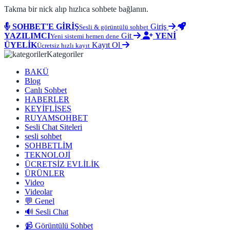
Takma bir nick alıp hızlıca sohbete bağlanın.
SOHBET'E GİRİŞ
Giriş
Sesli & görüntülü sohbet
YAZILIMCI
Git
YENİ
Yeni sistemi hemen dene
ÜYELİK
Kayıt Ol
Ücretsiz hızlı kayıt
Kategoriler
BAKÜ
Blog
Canlı Sohbet
HABERLER
KEYİFLİSES
RUYAMSOHBET
Sesli Chat Siteleri
sesli sohbet
SOHBETLİM
TEKNOLOJİ
ÜCRETSİZ EVLİLİK
ÜRÜNLER
Video
Videolar
💬 Genel
🔊 Sesli Chat
📹 Görüntülü Sohbet