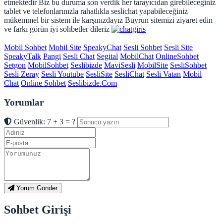
etmektedir Biz bu duruma son verdik her tarayıcıdan girebileceginiz
tablet ve telefonlarınızla rahatlıkla seslichat yapabileceğiniz
mükemmel bir sistem ile karşınızdayız Buyrun sitemizi ziyaret edin
ve farkı görün iyi sohbetler dileriz
Mobil Sohbet
Mobil Site
SpeakyChat
Sesli Sohbet
Sesli Site
SpeakyTalk
Pangi
Sesli Chat
Segital
MobilChat
OnlineSohbet
Setgon
MobilSohbet
Seslibizde
MaviSesli
MobilSite
SesliSohbet
Sesli Zeray
Sesli Youtube
SesliSite
SesliChat
Sesli Vatan
Mobil
Chat
Online Sohbet
Seslibizde.Com
Yorumlar
Güvenlik: 7 + 3 = ?
Yorum Gönder
Sohbet Girişi