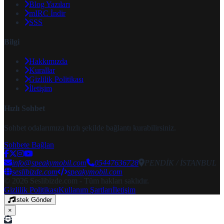
Blog Yazıları
mIRC İndir
SSS
Bilgi
Hakkımızda
Kurallar
Gizlilik Politikası
İletişim
Hızlı Sohbet
Sohbet odalarımıza hızlı şekilde bağlantı kurabilirsiniz.
Sohbete Bağlan
info@speakymobil.com
05447636728
PENDİK / İSTANBUL
seslibizde.com
speakymobil.com
© 2026 Seslibizde.com - Tüm hakları saklıdır.
Gizlilik Politikası
Kullanım Şartları
İletişim
İstek Gönder
×