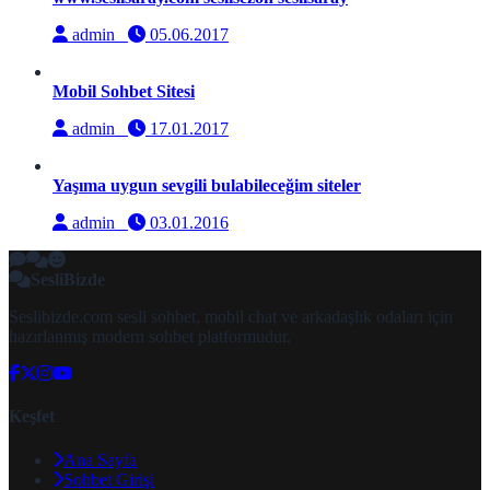
admin
05.06.2017
Mobil Sohbet Sitesi
admin
17.01.2017
Yaşıma uygun sevgili bulabileceğim siteler
admin
03.01.2016
SesliBizde
Seslibizde.com sesli sohbet, mobil chat ve arkadaşlık odaları için
hazırlanmış modern sohbet platformudur.
Keşfet
Ana Sayfa
Sohbet Girişi