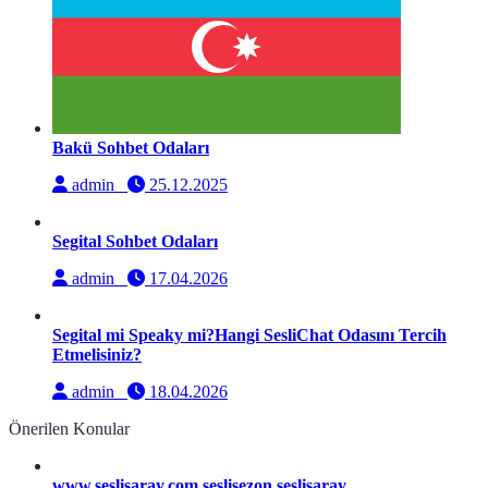
Bakü Sohbet Odaları
admin
25.12.2025
Segital Sohbet Odaları
admin
17.04.2026
Segital mi Speaky mi?Hangi SesliChat Odasını Tercih
Etmelisiniz?
admin
18.04.2026
Önerilen Konular
www.seslisaray.com seslisezon seslisaray