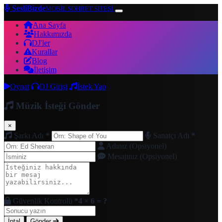
SesliBizde
MOBİL SOHBET SİTESİ
Ana Sayfa
Hakkımızda
DJ'ler
Kurallar
Blog
İletişim
Oynat
DJ Girişi
İstek Yap
Müzik İsteği Gönder
×
Şarkı Adı
*
Sanatçı Adı
*
Adınız (Opsiyonel)
Mesajınız (Opsiyonel)
Güvenlik Kontrolü
*
4 × 6 = ?
İptal
Gönder