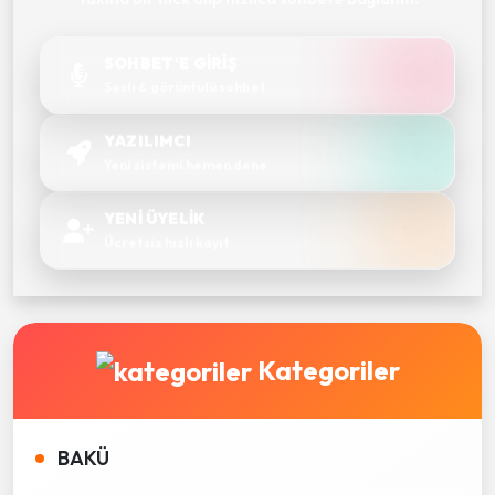
SOHBET'E GİRİŞ
Sesli & görüntülü sohbet
YAZILIMCI
Yeni sistemi hemen dene
YENİ ÜYELİK
Ücretsiz hızlı kayıt
Kategoriler
BAKÜ