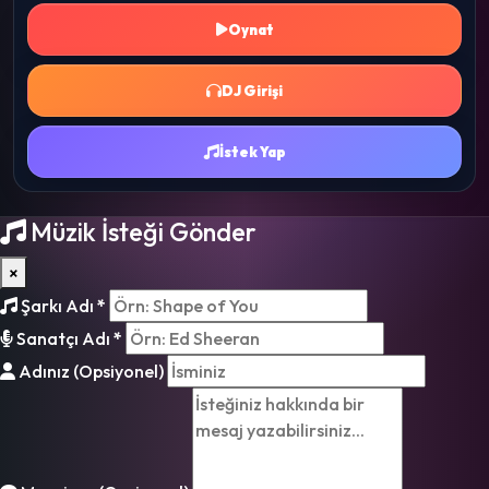
Oynat
DJ Girişi
İstek Yap
Müzik İsteği Gönder
×
Şarkı Adı
*
Sanatçı Adı
*
Adınız (Opsiyonel)