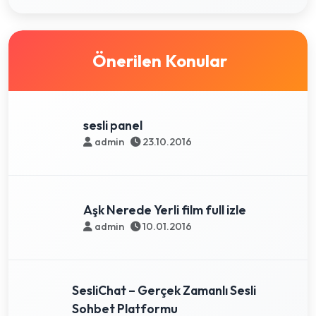
Önerilen Konular
sesli panel
admin
23.10.2016
Aşk Nerede Yerli film full izle
admin
10.01.2016
SesliChat – Gerçek Zamanlı Sesli
Sohbet Platformu