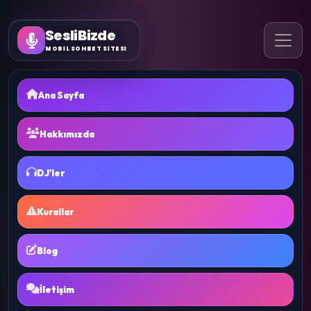
SesliBizde
MOBİL SOHBET SİTESİ
Ana Sayfa
Hakkımızda
DJ'ler
Kurallar
Blog
İletişim