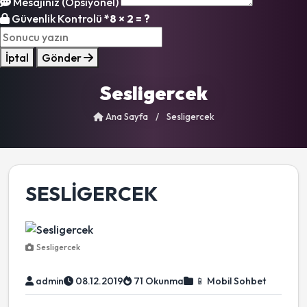
Mesajınız (Opsiyonel)
Güvenlik Kontrolü
*
8 × 2 = ?
İptal
Gönder
Sesligercek
Ana Sayfa
/
Sesligercek
SESLIGERCEK
Sesligercek
admin
08.12.2019
71 Okunma
📱 Mobil Sohbet