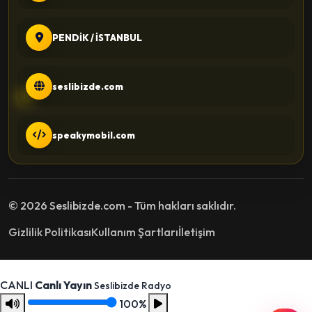
PENDİK / İSTANBUL
seslibizde.com
speakymobil.com
© 2026 Seslibizde.com - Tüm hakları saklıdır.
Gizlilik Politikası
Kullanım Şartları
İletişim
CANLI
Canlı Yayın
Seslibizde Radyo
100%