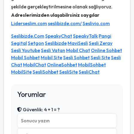
şekilde gerçekleştirilmesine olanak sağlıyoruz.
Adreslerimizden ulaşabilrsiniz saygılar
Liderseslim.com
seslibizde.com/
Seslivio.com
Seslibizde.Com
SpeakyChat
SpeakyTalk
Pangi
Segital
Setgon
Seslibizde
MaviSesli
Sesli Zeray
Sesli Youtube
Sesli Vatan
Mobil Chat
Online Sohbet
Mobil Sohbet
Mobil Site
Sesli Sohbet
Sesli Site
Sesli
Chat
MobilChat
OnlineSohbet
MobilSohbet
MobilSite
SesliSohbet
SesliSite
SesliChat
Yorumlar
Güvenlik: 4 + 1 = ?