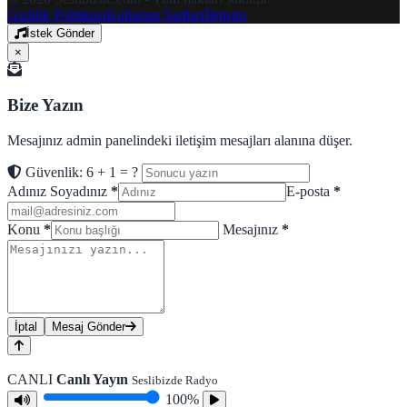
Gizlilik Politikası
Kullanım Şartları
İletişim
İstek Gönder
×
Bize Yazın
Mesajınız admin panelindeki iletişim mesajları alanına düşer.
Güvenlik: 6 + 1 = ?
Adınız Soyadınız
*
E-posta
*
Konu
*
Mesajınız
*
İptal
Mesaj Gönder
CANLI
Canlı Yayın
Seslibizde Radyo
100%