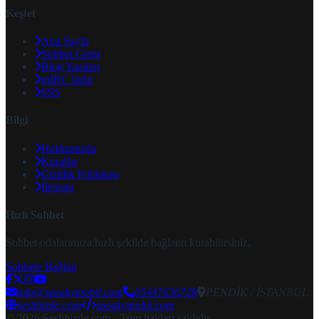
Keşfet
Ana Sayfa
Sohbet Girişi
Blog Yazıları
mIRC İndir
SSS
Bilgi
Hakkımızda
Kurallar
Gizlilik Politikası
İletişim
Hızlı Sohbet
Sohbet odalarımıza hızlı şekilde bağlantı kurabilirsiniz.
Sohbete Bağlan
info@speakymobil.com
05447636728
PENDİK / İSTANBUL
seslibizde.com
speakymobil.com
© 2026 Seslibizde.com - Tüm hakları saklıdır.