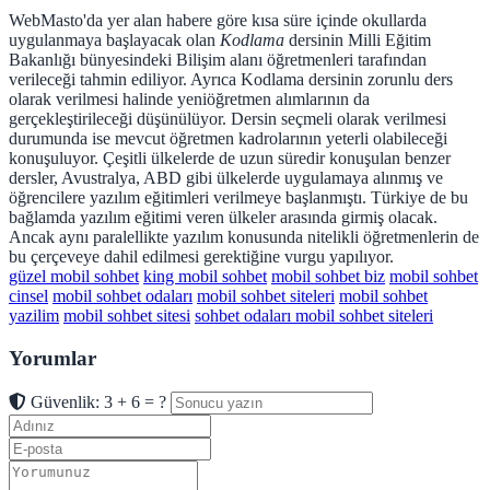
WebMasto'da yer alan habere göre kısa süre içinde okullarda
uygulanmaya başlayacak olan
Kodlama
dersinin Milli Eğitim
Bakanlığı bünyesindeki Bilişim alanı öğretmenleri tarafından
verileceği tahmin ediliyor. Ayrıca Kodlama dersinin zorunlu ders
olarak verilmesi halinde yeniöğretmen alımlarının da
gerçekleştirileceği düşünülüyor. Dersin seçmeli olarak verilmesi
durumunda ise mevcut öğretmen kadrolarının yeterli olabileceği
konuşuluyor. Çeşitli ülkelerde de uzun süredir konuşulan benzer
dersler, Avustralya, ABD gibi ülkelerde uygulamaya alınmış ve
öğrencilere yazılım eğitimleri verilmeye başlanmıştı. Türkiye de bu
bağlamda yazılım eğitimi veren ülkeler arasında girmiş olacak.
Ancak aynı paralellikte yazılım konusunda nitelikli öğretmenlerin de
bu çerçeveye dahil edilmesi gerektiğine vurgu yapılıyor.
güzel mobil sohbet
king mobil sohbet
mobil sohbet biz
mobil sohbet
cinsel
mobil sohbet odaları
mobil sohbet siteleri
mobil sohbet
yazilim
mobil sohbet sitesi
sohbet odaları mobil sohbet siteleri
Yorumlar
Güvenlik: 3 + 6 = ?