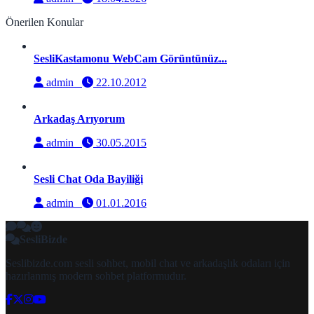
Önerilen Konular
SesliKastamonu WebCam Görüntünüz...
admin
22.10.2012
Arkadaş Arıyorum
admin
30.05.2015
Sesli Chat Oda Bayiliği
admin
01.01.2016
SesliBizde
Seslibizde.com sesli sohbet, mobil chat ve arkadaşlık odaları için
hazırlanmış modern sohbet platformudur.