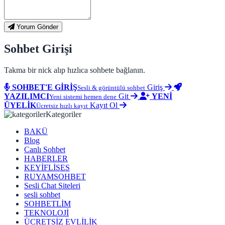
Yorum Gönder
Sohbet Girişi
Takma bir nick alıp hızlıca sohbete bağlanın.
SOHBET'E GİRİŞ
Giriş
Sesli & görüntülü sohbet
YAZILIMCI
Git
YENİ
Yeni sistemi hemen dene
ÜYELİK
Kayıt Ol
Ücretsiz hızlı kayıt
Kategoriler
BAKÜ
Blog
Canlı Sohbet
HABERLER
KEYİFLİSES
RUYAMSOHBET
Sesli Chat Siteleri
sesli sohbet
SOHBETLİM
TEKNOLOJİ
ÜCRETSİZ EVLİLİK