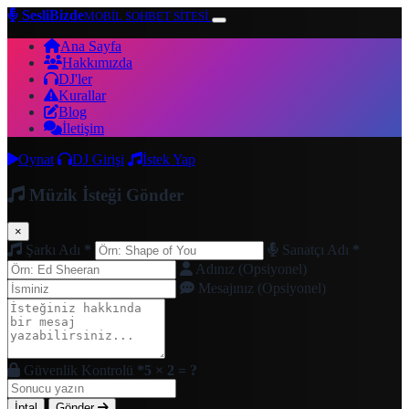
SesliBizde
MOBİL SOHBET SİTESİ
Ana Sayfa
Hakkımızda
DJ'ler
Kurallar
Blog
İletişim
Oynat
DJ Girişi
İstek Yap
Müzik İsteği Gönder
×
Şarkı Adı
*
Sanatçı Adı
*
Adınız (Opsiyonel)
Mesajınız (Opsiyonel)
Güvenlik Kontrolü
*
5 × 2 = ?
İptal
Gönder