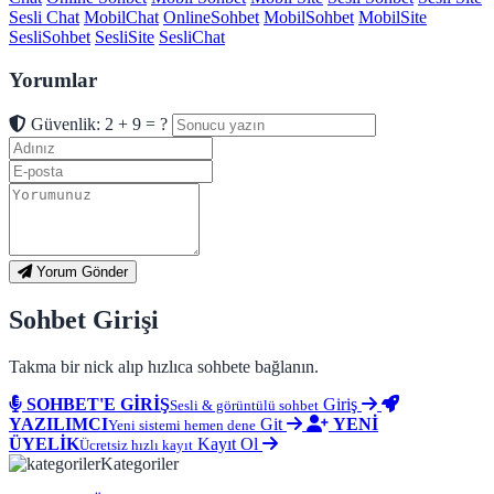
Sesli Chat
MobilChat
OnlineSohbet
MobilSohbet
MobilSite
SesliSohbet
SesliSite
SesliChat
Yorumlar
Güvenlik: 2 + 9 = ?
Yorum Gönder
Sohbet Girişi
Takma bir nick alıp hızlıca sohbete bağlanın.
SOHBET'E GİRİŞ
Giriş
Sesli & görüntülü sohbet
YAZILIMCI
Git
YENİ
Yeni sistemi hemen dene
ÜYELİK
Kayıt Ol
Ücretsiz hızlı kayıt
Kategoriler