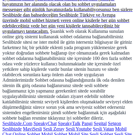
hayatınızın her alanında olacak olan bu sohbet uygulamaları
messenger gibi günlük hayatınızdada kullanabiliyorsunuz ben sizlere
Seslibizde dan bahsedeceğim Seslibizde Türkiye ve Avrupa
üzerinde mobil sohbet hizmeti veren online kişilerle her gün sohbet
edebileceğiniz vede her gün yeni kişilerle tanışabileceğiniz bir
uygulamayı tanıtacağım.
Şuanlık web olarak Kullanıma sunulan
online giriş sistemi kullanarak sohbet odalarına bağlanabilirsiniz
Seslibizde sitesi ne ister mobil ile girin isterseniz bilgisayar ile giriniz
farketmez hiç bir şekilde eklenti yada program yüklemenize gerek
yoktur doğrudan sohbete bağlanıp üye olmanızada gerek kalmadan
sohbet odalarına bağlanabilirsiniz site içersinde 100 den fazla sohbet
odası vede yüzlerce kullanıcı bulunmaktadır site içersinde özel
yetkilere sahip kişilerde vardır bunlar sitenin huzuru ve sitede
olabilecek sorunlara karşı önlem alan vede uygulayan
Adminlerimizdir Sohbet odasına bağlandığınızda ilk oda denilen
sitenin ilk giriş odasına bağlanırsınız sitede sesli sohbete
bağlanmanız için yapmanız gerekenleri sitede sorabilir
uygulayabilirsiniz sitemizde odaları ziyaret edebilir sohbete
katılabilirsiniz sitemiz seviyeli kişilerden oluşmaktadır seviyeyi elden
düşürmediğiniz sürece sorun yok ama seviyesiz sohbet ederseniz
sistemden engellenirsiniz şimdi sohbete bağlanmak için aşağıdaki
sohbete bağlan resmine tıklayınız iyi sohbetler dileriz.
Seslibizde.Com
SpeakyChat
SpeakyTalk
Pangi
Segital
Setgon
Seslibizde
MaviSesli
Sesli Zeray
Sesli Youtube
Sesli Vatan
Mobil
Chat
Online Sohbet
Mobil Sohbet
Mobil Site
Sesli Sohbet
Sesli Site