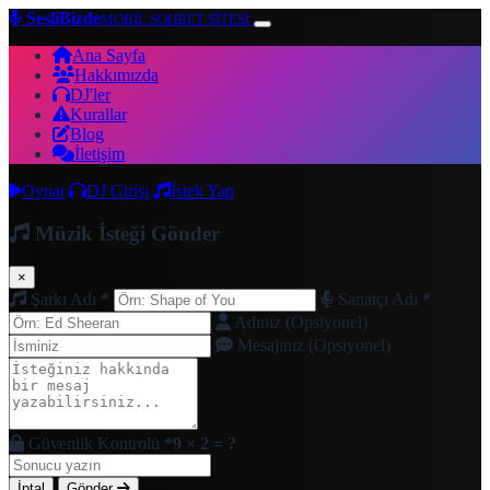
SesliBizde
MOBİL SOHBET SİTESİ
Ana Sayfa
Hakkımızda
DJ'ler
Kurallar
Blog
İletişim
Oynat
DJ Girişi
İstek Yap
Müzik İsteği Gönder
×
Şarkı Adı
*
Sanatçı Adı
*
Adınız (Opsiyonel)
Mesajınız (Opsiyonel)
Güvenlik Kontrolü
*
9 × 2 = ?
İptal
Gönder