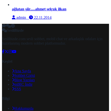
ağlatan şiir.....ahmet selçuk ilkan
admin
22.11.2014
SesliBizde
Seslibizde.com sesli sohbet, mobil chat ve arkadaşlık odaları için
hazırlanmış modern sohbet platformudur.
Keşfet
Ana Sayfa
Sohbet Girişi
Blog Yazıları
mIRC İndir
SSS
Bilgi
Hakkımızda