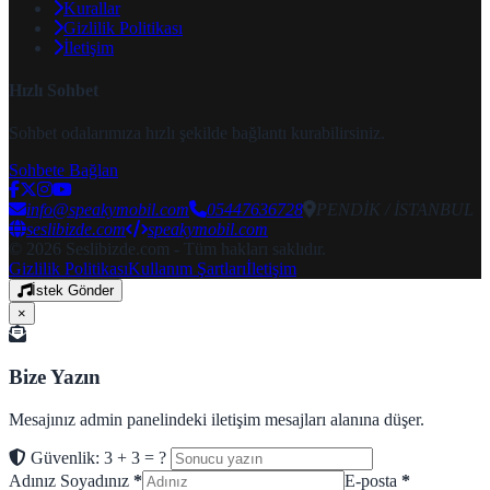
Kurallar
Gizlilik Politikası
İletişim
Hızlı Sohbet
Sohbet odalarımıza hızlı şekilde bağlantı kurabilirsiniz.
Sohbete Bağlan
info@speakymobil.com
05447636728
PENDİK / İSTANBUL
seslibizde.com
speakymobil.com
© 2026 Seslibizde.com - Tüm hakları saklıdır.
Gizlilik Politikası
Kullanım Şartları
İletişim
İstek Gönder
×
Bize Yazın
Mesajınız admin panelindeki iletişim mesajları alanına düşer.
Güvenlik: 3 + 3 = ?
Adınız Soyadınız
*
E-posta
*