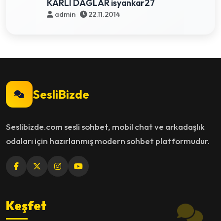
KARLI DAĞLAR isyankar27
admin
22.11.2014
SesliBizde
Seslibizde.com sesli sohbet, mobil chat ve arkadaşlık
odaları için hazırlanmış modern sohbet platformudur.
Keşfet