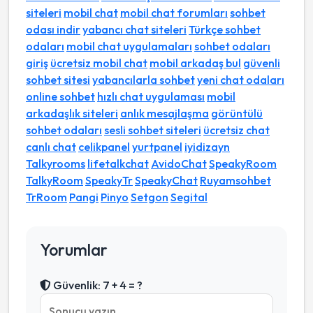
siteleri
mobil chat
mobil chat forumları
sohbet
odası indir
yabancı chat siteleri
Türkçe sohbet
odaları
mobil chat uygulamaları
sohbet odaları
giriş
ücretsiz mobil chat
mobil arkadaş bul
güvenli
sohbet sitesi
yabancılarla sohbet
yeni chat odaları
online sohbet
hızlı chat uygulaması
mobil
arkadaşlık siteleri
anlık mesajlaşma
görüntülü
sohbet odaları
sesli sohbet siteleri
ücretsiz chat
canlı chat
celikpanel
yurtpanel
iyidizayn
Talkyrooms
lifetalkchat
AvidoChat
SpeakyRoom
TalkyRoom
SpeakyTr
SpeakyChat
Ruyamsohbet
TrRoom
Pangi
Pinyo
Setgon
Segital
Yorumlar
Güvenlik: 7 + 4 = ?