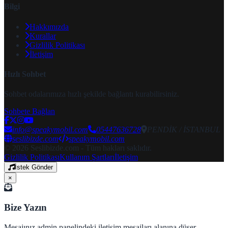
Bilgi
Hakkımızda
Kurallar
Gizlilik Politikası
İletişim
Hızlı Sohbet
Sohbet odalarımıza hızlı şekilde bağlantı kurabilirsiniz.
Sohbete Bağlan
info@speakymobil.com
05447636728
PENDİK / İSTANBUL
seslibizde.com
speakymobil.com
© 2026 Seslibizde.com - Tüm hakları saklıdır.
Gizlilik Politikası
Kullanım Şartları
İletişim
İstek Gönder
×
Bize Yazın
Mesajınız admin panelindeki iletişim mesajları alanına düşer.