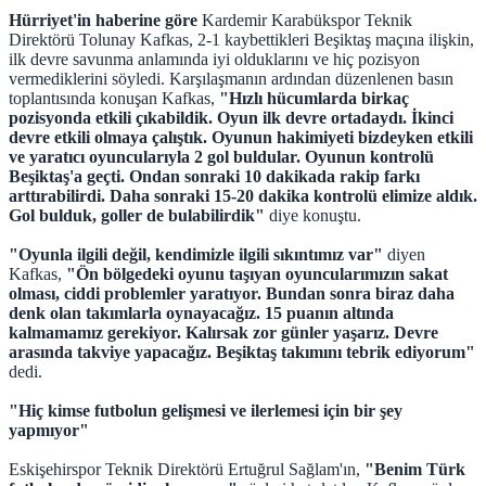
Hürriyet'in haberine göre
Kardemir Karabükspor Teknik
Direktörü Tolunay Kafkas, 2-1 kaybettikleri Beşiktaş maçına ilişkin,
ilk devre savunma anlamında iyi olduklarını ve hiç pozisyon
vermediklerini söyledi. Karşılaşmanın ardından düzenlenen basın
toplantısında konuşan Kafkas,
"Hızlı hücumlarda birkaç
pozisyonda etkili çıkabildik. Oyun ilk devre ortadaydı. İkinci
devre etkili olmaya çalıştık. Oyunun hakimiyeti bizdeyken etkili
ve yaratıcı oyuncularıyla 2 gol buldular. Oyunun kontrolü
Beşiktaş'a geçti. Ondan sonraki 10 dakikada rakip farkı
arttırabilirdi. Daha sonraki 15-20 dakika kontrolü elimize aldık.
Gol bulduk, goller de bulabilirdik"
diye konuştu.
"Oyunla ilgili değil, kendimizle ilgili sıkıntımız var"
diyen
Kafkas,
"Ön bölgedeki oyunu taşıyan oyuncularımızın sakat
olması, ciddi problemler yaratıyor. Bundan sonra biraz daha
denk olan takımlarla oynayacağız. 15 puanın altında
kalmamamız gerekiyor. Kalırsak zor günler yaşarız. Devre
arasında takviye yapacağız. Beşiktaş takımını tebrik ediyorum"
dedi.
"Hiç kimse futbolun gelişmesi ve ilerlemesi için bir şey
yapmıyor"
Eskişehirspor Teknik Direktörü Ertuğrul Sağlam'ın,
"Benim Türk