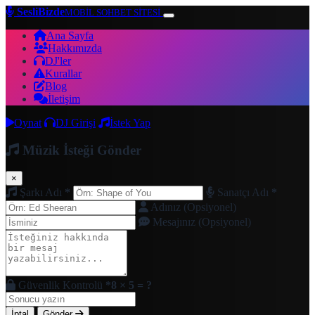
SesliBizde
MOBİL SOHBET SİTESİ
Ana Sayfa
Hakkımızda
DJ'ler
Kurallar
Blog
İletişim
Oynat
DJ Girişi
İstek Yap
Müzik İsteği Gönder
×
Şarkı Adı
*
Sanatçı Adı
*
Adınız (Opsiyonel)
Mesajınız (Opsiyonel)
Güvenlik Kontrolü
*
8 × 5 = ?
İptal
Gönder