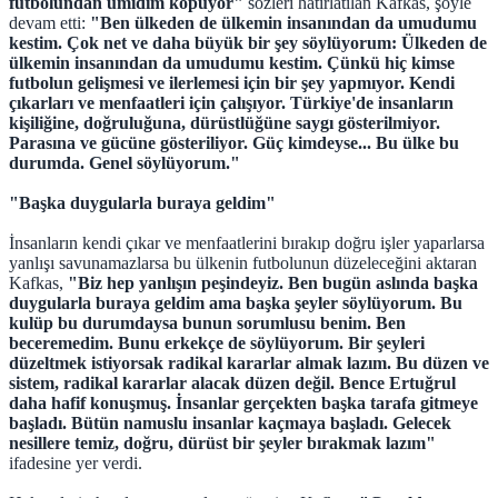
futbolundan ümidim kopuyor"
sözleri hatırlatılan Kafkas, şöyle
devam etti:
"Ben ülkeden de ülkemin insanından da umudumu
kestim. Çok net ve daha büyük bir şey söylüyorum: Ülkeden de
ülkemin insanından da umudumu kestim. Çünkü hiç kimse
futbolun gelişmesi ve ilerlemesi için bir şey yapmıyor. Kendi
çıkarları ve menfaatleri için çalışıyor. Türkiye'de insanların
kişiliğine, doğruluğuna, dürüstlüğüne saygı gösterilmiyor.
Parasına ve gücüne gösteriliyor. Güç kimdeyse... Bu ülke bu
durumda. Genel söylüyorum."
"Başka duygularla buraya geldim"
İnsanların kendi çıkar ve menfaatlerini bırakıp doğru işler yaparlarsa
yanlışı savunamazlarsa bu ülkenin futbolunun düzeleceğini aktaran
Kafkas,
"Biz hep yanlışın peşindeyiz. Ben bugün aslında başka
duygularla buraya geldim ama başka şeyler söylüyorum. Bu
kulüp bu durumdaysa bunun sorumlusu benim. Ben
beceremedim. Bunu erkekçe de söylüyorum. Bir şeyleri
düzeltmek istiyorsak radikal kararlar almak lazım. Bu düzen ve
sistem, radikal kararlar alacak düzen değil. Bence Ertuğrul
daha hafif konuşmuş. İnsanlar gerçekten başka tarafa gitmeye
başladı. Bütün namuslu insanlar kaçmaya başladı. Gelecek
nesillere temiz, doğru, dürüst bir şeyler bırakmak lazım"
ifadesine yer verdi.