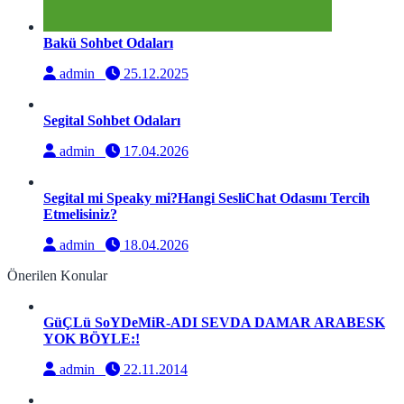
Bakü Sohbet Odaları
admin
25.12.2025
Segital Sohbet Odaları
admin
17.04.2026
Segital mi Speaky mi?Hangi SesliChat Odasını Tercih
Etmelisiniz?
admin
18.04.2026
Önerilen Konular
GüÇLü SoYDeMiR-ADI SEVDA DAMAR ARABESK
YOK BÖYLE:!
admin
22.11.2014