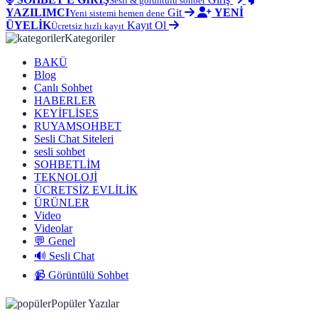
Sesli & görüntülü sohbet
YAZILIMCI
Git
YENİ
Yeni sistemi hemen dene
ÜYELİK
Kayıt Ol
Ücretsiz hızlı kayıt
Kategoriler
BAKÜ
Blog
Canlı Sohbet
HABERLER
KEYİFLİSES
RUYAMSOHBET
Sesli Chat Siteleri
sesli sohbet
SOHBETLİM
TEKNOLOJİ
ÜCRETSİZ EVLİLİK
ÜRÜNLER
Video
Videolar
💬 Genel
🔊 Sesli Chat
📹 Görüntülü Sohbet
Popüler Yazılar