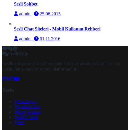
Sesli Sohbet
admin
25.06.2015
Sesli Chat Siteleri - Mobil Kullanım Rehberi
admin
01.11.2016
SesliBizde
Seslibizde.com sesli sohbet, mobil chat ve arkadaşlık odaları için
hazırlanmış modern sohbet platformudur.
Keşfet
Ana Sayfa
Sohbet Girişi
Blog Yazıları
mIRC İndir
SSS