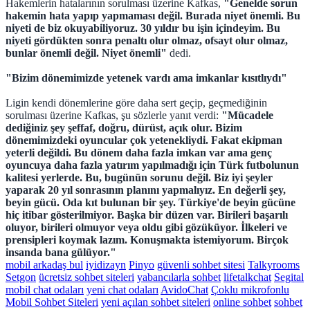
Hakemlerin hatalarının sorulması üzerine Kafkas,
"Genelde sorun
hakemin hata yapıp yapmaması değil. Burada niyet önemli. Bu
niyeti de biz okuyabiliyoruz. 30 yıldır bu işin içindeyim. Bu
niyeti gördükten sonra penaltı olur olmaz, ofsayt olur olmaz,
bunlar önemli değil. Niyet önemli"
dedi.
"Bizim dönemimizde yetenek vardı ama imkanlar kısıtlıydı"
Ligin kendi dönemlerine göre daha sert geçip, geçmediğinin
sorulması üzerine Kafkas, şu sözlerle yanıt verdi:
"Mücadele
dediğiniz şey şeffaf, doğru, dürüst, açık olur. Bizim
dönemimizdeki oyuncular çok yetenekliydi. Fakat ekipman
yeterli değildi. Bu dönem daha fazla imkan var ama genç
oyuncuya daha fazla yatırım yapılmadığı için Türk futbolunun
kalitesi yerlerde. Bu, bugünün sorunu değil. Biz iyi şeyler
yaparak 20 yıl sonrasının planını yapmalıyız. En değerli şey,
beyin gücü. Oda kıt bulunan bir şey. Türkiye'de beyin gücüne
hiç itibar gösterilmiyor. Başka bir düzen var. Birileri başarılı
oluyor, birileri olmuyor veya oldu gibi gözüküyor. İlkeleri ve
prensipleri koymak lazım. Konuşmakta istemiyorum. Birçok
insanda bana gülüyor."
mobil arkadaş bul
iyidizayn
Pinyo
güvenli sohbet sitesi
Talkyrooms
Setgon
ücretsiz sohbet siteleri
yabancılarla sohbet
lifetalkchat
Segital
mobil chat odaları
yeni chat odaları
AvidoChat
Çoklu mikrofonlu
Mobil Sohbet Siteleri
yeni açılan sohbet siteleri
online sohbet
sohbet