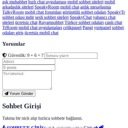
aşk muhabbet
hızlı chat uygulaması
mobil sohbet siteleri
mobil
arkadaşlık siteleri
SpeakyRoom
mobil chat
anlık mesajlaşma
TalkyRoom
mobil chat forumları
görüntülü sohbet odaları
SpeakyTr
sohbet odası indir
sesli sohbet siteleri
SpeakyChat
yabancı chat
siteleri
ücretsiz chat
Ruyamsohbet
Türkçe sohbet odaları
canlı chat
TrRoom
mobil chat uygulamaları
celikpanel
Pangi
yurtpanel
sohbet
odaları giriş
ücretsiz mobil chat
Yorumlar
Güvenlik: 9 + 6 = ?
Yorum Gönder
Sohbet Girişi
Takma bir nick alıp hızlıca sohbete bağlanın.
SOHBET'E GİRİŞ
Giriş