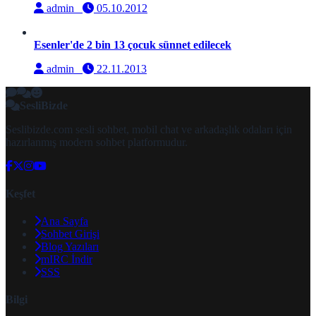
admin
05.10.2012
Esenler'de 2 bin 13 çocuk sünnet edilecek
admin
22.11.2013
SesliBizde
Seslibizde.com sesli sohbet, mobil chat ve arkadaşlık odaları için
hazırlanmış modern sohbet platformudur.
Keşfet
Ana Sayfa
Sohbet Girişi
Blog Yazıları
mIRC İndir
SSS
Bilgi