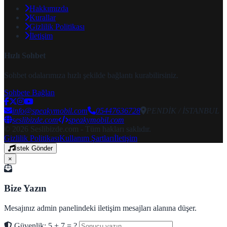
Hakkımızda
Kurallar
Gizlilik Politikası
İletişim
Hızlı Sohbet
Sohbet odalarımıza hızlı şekilde bağlantı kurabilirsiniz.
Sohbete Bağlan
info@speakymobil.com
05447636728
PENDİK / İSTANBUL
seslibizde.com
speakymobil.com
© 2026 Seslibizde.com - Tüm hakları saklıdır.
Gizlilik Politikası
Kullanım Şartları
İletişim
İstek Gönder
×
Bize Yazın
Mesajınız admin panelindeki iletişim mesajları alanına düşer.
Güvenlik: 5 + 7 = ?