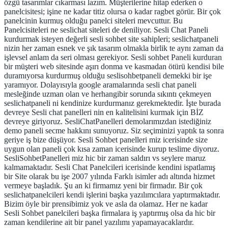
özgü tasarımlar cıkarması lazım. Müşterilerine hitap ederken o
panelcisitesi; işine ne kadar titiz olursa o kadar ragbet görür. Bir çok
panelcinin kurmuş olduğu panelci siteleri mevcuttur. Bu
Panelcisiteleri ne seslichat siteleri de deniliyor. Sesli Chat Paneli
kurdurmak isteyen değerli sesli sohbet site sahipleri; seslichatpaneli
nizin her zaman esnek ve şık tasarım olmakla birlik te aynı zaman da
işlevsel anlam da seri olması gerekiyor. Sesli sohbet Paneli kurduran
bir müşteri web sitesinde aşırı donma ve kasmadan ötürü kendisi bile
duramıyorsa kurdurmuş olduğu seslisohbetpaneli demekki bir işe
yaramıyor. Dolayısıyla google aramalarında sesli chat paneli
mesleğinde uzman olan ve herhangibir sorunda sıkıntı çekmeyen
seslichatpaneli ni kendinize kurdurmanız gerekmektedir. İşte burada
devreye Sesli chat panelleri nin en kalitelisini kurmak için BİZ
devreye giriyoruz. SesliChatPanelleri demolarımızdan istediğiniz
demo paneli secme hakkını sunuyoruz. Siz seçiminizi yaptık ta sonra
geriye iş bize düşüyor. Sesli Sohbet panelleri miz icerisinde size
uygun olan paneli çok kısa zaman icerisinde kurup teslime diyoruz.
SesliSohbetPanelleri miz hic bir zaman saldırı vs seylere maruz
kalmamaktadır. Sesli Chat Panelcileri icerisinde kendini ispatlamış
bir Site olarak bu işe 2007 yılında Farklı isimler adı altında hizmet
vermeye başladık. Şu an ki firmamız yeni bir firmadır. Bir çok
seslichatpanelcileri kendi işlerini başka yazılımcılara yaptırmaktadır.
Bizim öyle bir prensibimiz yok ve asla da olamaz. Her ne kadar
Sesli Sohbet panelcileri başka firmalara iş yaptırmış olsa da hic bir
zaman kendilerine ait bir panel yazılımı yapamayacaklardır.