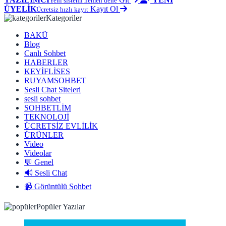
Yeni sistemi hemen dene
ÜYELİK
Kayıt Ol
Ücretsiz hızlı kayıt
Kategoriler
BAKÜ
Blog
Canlı Sohbet
HABERLER
KEYİFLİSES
RUYAMSOHBET
Sesli Chat Siteleri
sesli sohbet
SOHBETLİM
TEKNOLOJİ
ÜCRETSİZ EVLİLİK
ÜRÜNLER
Video
Videolar
💬 Genel
🔊 Sesli Chat
📹 Görüntülü Sohbet
Popüler Yazılar