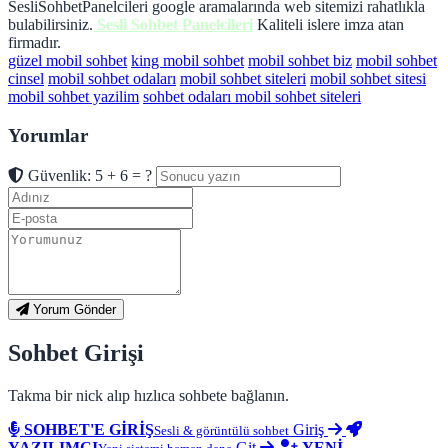
SesliSohbetPanelcileri google aramalarında web sitemizi rahatlıkla
bulabilirsiniz.
Sesli Sohbet Panelcileri
Kaliteli islere imza atan
firmadır.
güzel mobil sohbet
king mobil sohbet
mobil sohbet biz
mobil sohbet
cinsel
mobil sohbet odaları
mobil sohbet siteleri
mobil sohbet sitesi
mobil sohbet yazilim
sohbet odaları mobil sohbet siteleri
Yorumlar
Güvenlik: 5 + 6 = ?
Yorum Gönder
Sohbet Girişi
Takma bir nick alıp hızlıca sohbete bağlanın.
SOHBET'E GİRİŞ
Giriş
Sesli & görüntülü sohbet
YAZILIMCI
Git
YENİ