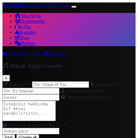
SesliBizde
MOBİL SOHBET SİTESİ
Ana Sayfa
Hakkımızda
DJ'ler
Kurallar
Blog
İletişim
Oynat
DJ Girişi
İstek Yap
Müzik İsteği Gönder
×
Şarkı Adı
*
Sanatçı Adı
*
Adınız (Opsiyonel)
Mesajınız (Opsiyonel)
Güvenlik Kontrolü
*
3 × 2 = ?
İptal
Gönder