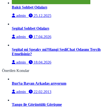
Bakü Sohbet Odaları
admin
25.12.2025
Segital Sohbet Odaları
admin
17.04.2026
Segital mi Speaky mi?Hangi SesliChat Odasını Tercih
Etmelisiniz?
admin
18.04.2026
Önerilen Konular
BurSa Bayan Arkadaş arıyorum
admin
22.02.2013
Tango ile Görüntülü Görüşme