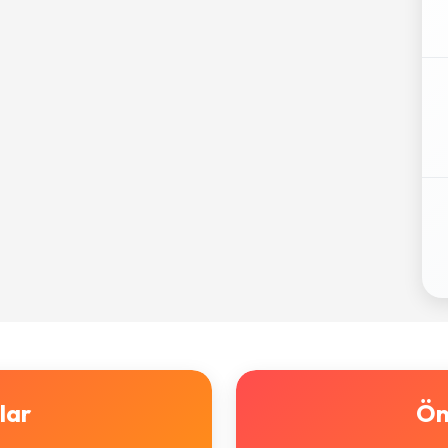
lar
Ön