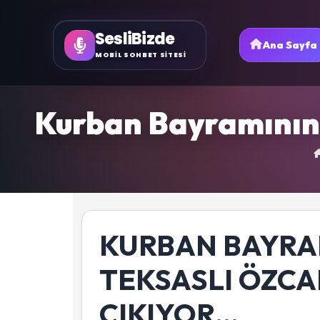
SesliBizde
Ana Sayfa
MOBİL SOHBET SİTESİ
Kurban Bayramının 
KURBAN BAYRA
TEKSASLI ÖZC
CIKIYOR...