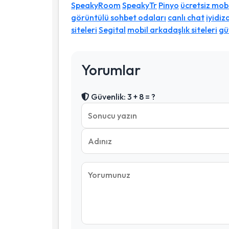
SpeakyRoom
SpeakyTr
Pinyo
ücretsiz mob
görüntülü sohbet odaları
canlı chat
iyidiz
siteleri
Segital
mobil arkadaşlık siteleri
gü
Yorumlar
Güvenlik: 3 + 8 = ?