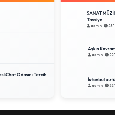
SANAT MÜZİKL
Tavsiye
admin
25.
Aşkın Kavram
admin
22.
sliChat Odasını Tercih
İstanbul büt
admin
22.