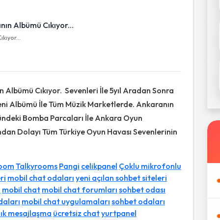
kıyor...
 Albümü Cıkıyor. Sevenleri İle 5yıl Aradan Sonra
eni Albümü İle Tüm Müzik Marketlerde. Ankaranın
ündeki Bomba Parcaları İle Ankara Oyun
ından Dolayı Tüm Türkiye Oyun Havası Sevenlerinin
oom
Talkyrooms
Pangi
celikpanel
Çoklu mikrofonlu
ri
mobil chat odaları
yeni açılan sohbet siteleri
i
mobil chat
mobil chat forumları
sohbet odası
daları
mobil chat uygulamaları
sohbet odaları
lık mesajlaşma
ücretsiz chat
yurtpanel