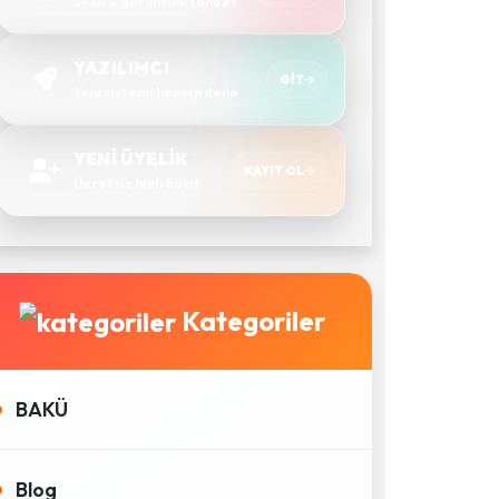
Sesli & görüntülü sohbet
YAZILIMCI
GIT
Yeni sistemi hemen dene
YENİ ÜYELİK
KAYIT OL
Ücretsiz hızlı kayıt
Kategoriler
BAKÜ
Blog