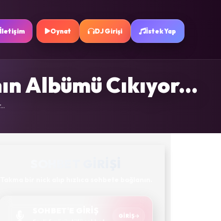
İletişim
Oynat
DJ Girişi
İstek Yap
n Albümü Cıkıyor...
..
SOHBET GIRIŞI
Takma bir nick alıp hızlıca sohbete bağlanın.
SOHBET'E GİRİŞ
GIRIŞ