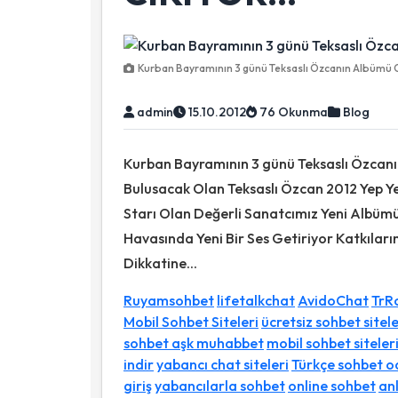
Kurban Bayramının 3 günü Teksaslı Özcanın Albümü Cı
admin
15.10.2012
76 Okunma
Blog
Kurban Bayramının 3 günü Teksaslı Özcanın
Bulusacak Olan Teksaslı Özcan 2012 Yep Y
Starı Olan Değerli Sanatcımız Yeni Albüm
Havasında Yeni Bir Ses Getiriyor Katkılar
Dikkatine...
Ruyamsohbet
lifetalkchat
AvidoChat
TrR
Mobil Sohbet Siteleri
ücretsiz sohbet sitele
sohbet aşk muhabbet
mobil sohbet siteler
indir
yabancı chat siteleri
Türkçe sohbet o
giriş
yabancılarla sohbet
online sohbet
an