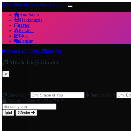
SesliBizde
MOBİL SOHBET SİTESİ
Ana Sayfa
Hakkımızda
DJ'ler
Kurallar
Blog
İletişim
Oynat
DJ Girişi
İstek Yap
Müzik İsteği Gönder
×
Şarkı Adı
*
Sanatçı Adı
*
Güvenlik Kontrolü
*
3 × 7 = ?
İptal
Gönder