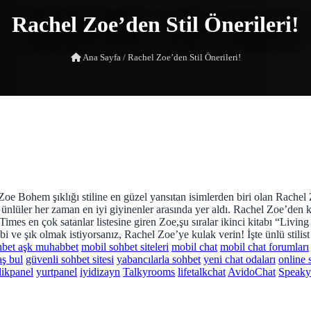
Rachel Zoe’den Stil Önerileri!
Ana Sayfa
/
Rachel Zoe’den Stil Önerileri!
oe Bohem şıklığı stiline en güzel yansıtan isimlerden biri olan Rach
ı ünlüler her zaman en iyi giyinenler arasında yer aldı. Rachel Zoe’den k
s en çok satanlar listesine giren Zoe,şu sıralar ikinci kitabı “Living
 ve şık olmak istiyorsanız, Rachel Zoe’ye kulak verin! İşte ünlü stilist 
hbet aşk muhabbet
mobil sohbet siteleri
mobil chat
mobil chat forumları
aş bul
güvenli sohbet sitesi
yabancılarla sohbet
yeni chat odaları
online 
likpanel
yurtpanel
iyidizayn
Talkyrooms
lifetalkchat
AvidoChat
Speak