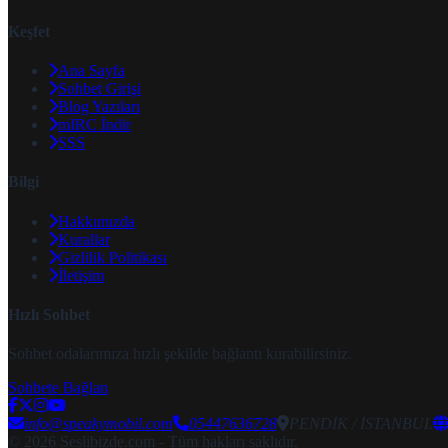
Keşfet
Ana Sayfa
Sohbet Girişi
Blog Yazıları
mIRC İndir
SSS
Bilgi
Hakkımızda
Kurallar
Gizlilik Politikası
İletişim
Hızlı Sohbet
Sohbet odalarımıza hızlı şekilde bağlantı kurabilirsiniz.
Sohbete Bağlan
info@speakymobil.com
05447636728
PENDİK / İSTANBUL
© 2026 Seslibizde.com - Tüm hakları saklıdır.