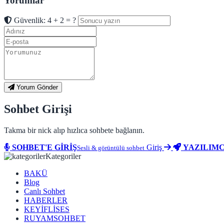
Yorumlar
Güvenlik: 4 + 2 = ?
Yorum Gönder
Sohbet Girişi
Takma bir nick alıp hızlıca sohbete bağlanın.
SOHBET'E GİRİŞ
Giriş
YAZILIMC
Sesli & görüntülü sohbet
Kategoriler
BAKÜ
Blog
Canlı Sohbet
HABERLER
KEYİFLİSES
RUYAMSOHBET