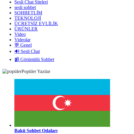
Sesli Chat Siteleri
sesli sohbet
SOHBETLİM
TEKNOLOJİ
ÜCRETSİZ EVLİLİK
ÜRÜNLER
Video
Videolar
💬 Genel
🔊 Sesli Chat
📹 Görüntülü Sohbet
Popüler Yazılar
Bakü Sohbet Odaları