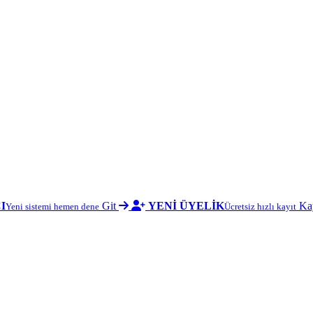
I
Git
YENİ ÜYELİK
Ka
Yeni sistemi hemen dene
Ücretsiz hızlı kayıt