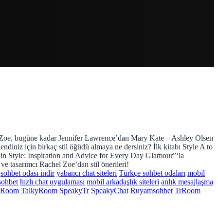
el Zoe, bugüne kadar Jennifer Lawrence’dan Mary Kate – Ashley Olsen
endiniz için birkaç stil öğüdü almaya ne dersiniz? İlk kitabı Style A to
 in Style: İnspiration and Advice for Every Day Glamour”‘la
ve tasarımcı Rachel Zoe’dan stil önerileri!
sohbet odası indir
yabancı chat siteleri
Türkçe sohbet odaları
mobil
sohbet
hızlı chat uygulaması
mobil arkadaşlık siteleri
anlık mesajlaşma
yRoom
TalkyRoom
SpeakyTr
SpeakyChat
Ruyamsohbet
TrRoom