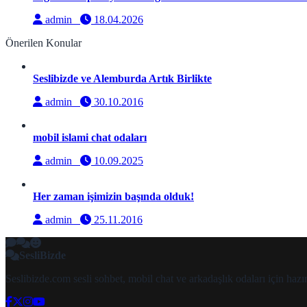
admin
18.04.2026
Önerilen Konular
Seslibizde ve Alemburda Artık Birlikte
admin
30.10.2016
mobil islami chat odaları
admin
10.09.2025
Her zaman işimizin başında olduk!
admin
25.11.2016
SesliBizde
Seslibizde.com sesli sohbet, mobil chat ve arkadaşlık odaları için ha