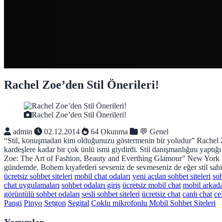
Rachel Zoe’den Stil Önerileri!
Rachel Zoe’den Stil Önerileri!
admin
02.12.2014
64 Okunma
💬 Genel
“Stil, konuşmadan kim olduğunuzu göstermenin bir yoludur” Rachel Z
kardeşlere kadar bir çok ünlü ismi giydirdi. Stil danışmanlığını yaptığ
Zoe: The Art of Fashion, Beauty and Everthing Glamour” New York Time
gündemde. Bohem kıyafetleri sevseniz de sevmeseniz de eğer stil sahibi
ücretsiz sohbet siteleri
mobil chat odaları
yeni açılan sohbet siteleri
so
chat uygulamaları
sohbet odaları giriş
ücretsiz mobil chat
mobil arkad
görüntülü sohbet odaları
sesli sohbet siteleri
ücretsiz chat
canlı chat
ce
Pangi
Pinyo
Setgon
Segital
Çoklu mikrofonlu Mobil Sohbet Siteleri