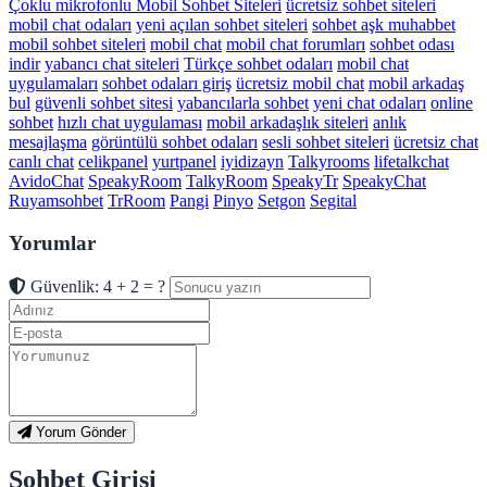
Çoklu mikrofonlu Mobil Sohbet Siteleri
ücretsiz sohbet siteleri
mobil chat odaları
yeni açılan sohbet siteleri
sohbet aşk muhabbet
mobil sohbet siteleri
mobil chat
mobil chat forumları
sohbet odası
indir
yabancı chat siteleri
Türkçe sohbet odaları
mobil chat
uygulamaları
sohbet odaları giriş
ücretsiz mobil chat
mobil arkadaş
bul
güvenli sohbet sitesi
yabancılarla sohbet
yeni chat odaları
online
sohbet
hızlı chat uygulaması
mobil arkadaşlık siteleri
anlık
mesajlaşma
görüntülü sohbet odaları
sesli sohbet siteleri
ücretsiz chat
canlı chat
celikpanel
yurtpanel
iyidizayn
Talkyrooms
lifetalkchat
AvidoChat
SpeakyRoom
TalkyRoom
SpeakyTr
SpeakyChat
Ruyamsohbet
TrRoom
Pangi
Pinyo
Setgon
Segital
Yorumlar
Güvenlik: 4 + 2 = ?
Yorum Gönder
Sohbet Girişi