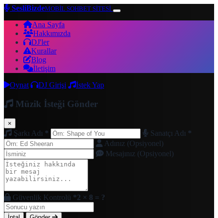
SesliBizde
MOBİL SOHBET SİTESİ
Ana Sayfa
Hakkımızda
DJ'ler
Kurallar
Blog
İletişim
Oynat
DJ Girişi
İstek Yap
Müzik İsteği Gönder
×
Şarkı Adı
*
Sanatçı Adı
*
Adınız (Opsiyonel)
Mesajınız (Opsiyonel)
Güvenlik Kontrolü
*
2 × 8 = ?
İptal
Gönder