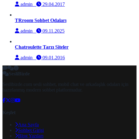
admin
29.04.2017
TRroom Sohbet Odaları
admin
09.11.2025
Chatroulette Tarzı Siteler
admin
09.01.2016
SesliBizde
Seslibizde.com sesli sohbet, mobil chat ve arkadaşlık odaları için
hazırlanmış modern sohbet platformudur.
Keşfet
Ana Sayfa
Sohbet Girişi
Blog Yazıları