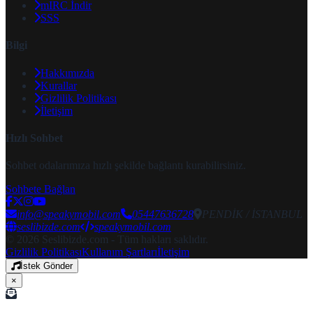
mIRC İndir
SSS
Bilgi
Hakkımızda
Kurallar
Gizlilik Politikası
İletişim
Hızlı Sohbet
Sohbet odalarımıza hızlı şekilde bağlantı kurabilirsiniz.
Sohbete Bağlan
info@speakymobil.com
05447636728
PENDİK / İSTANBUL
seslibizde.com
speakymobil.com
© 2026 Seslibizde.com - Tüm hakları saklıdır.
Gizlilik Politikası
Kullanım Şartları
İletişim
İstek Gönder
×