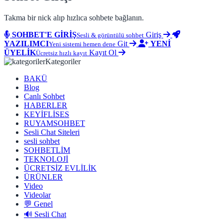
Takma bir nick alıp hızlıca sohbete bağlanın.
SOHBET'E GİRİŞ
Giriş
Sesli & görüntülü sohbet
YAZILIMCI
Git
YENİ
Yeni sistemi hemen dene
ÜYELİK
Kayıt Ol
Ücretsiz hızlı kayıt
Kategoriler
BAKÜ
Blog
Canlı Sohbet
HABERLER
KEYİFLİSES
RUYAMSOHBET
Sesli Chat Siteleri
sesli sohbet
SOHBETLİM
TEKNOLOJİ
ÜCRETSİZ EVLİLİK
ÜRÜNLER
Video
Videolar
💬 Genel
🔊 Sesli Chat