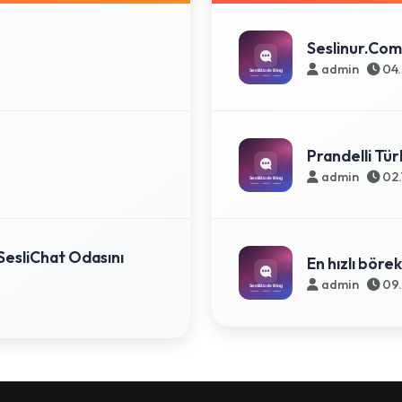
Seslinur.Com
admin
04.
Prandelli Tür
admin
02.
SesliChat Odasını
En hızlı börek
admin
09.