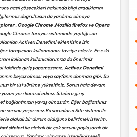
unu nasıl çözecekleri hakkında bilgi aradıklarını
lgilerimiz dogrultusun da yardımcı olmaya
xplorer
,
Google Chrome
,
Mozilla firefox
ve
Opera
Google Chrome tarayıcı sisteminde yaptığı son
ullanılan Activex Denetimi eklentisine izin
 tarayıcıları kullanmanızı tavsiye ederiz. En eski
ısını kullanan kullanıcılarımıza da önerimiz
si taktirde giriş yapamazsınız.
Activex Denetimi
anının beyaz olması veya sayfanın donması gibi. Bu
nızı bir üst sürüme yükseltiniz. Sorun hala devam
yazan yeri kontrol ediniz.
Sitelere giriş
t bağlantınızın yavaş olmasıdır. Eğer bağlantınız
 sorunu yaşarsınız.Bu sorunların Site sistemi ile
erle alakalı bir durum olduğunu belirtmek isterim.
chat siteleri
ile alakalı bir çok sorunu paylaşarak bir
 çalışıyoruz. Yardımcı olmamızı istediğiniz
sesli