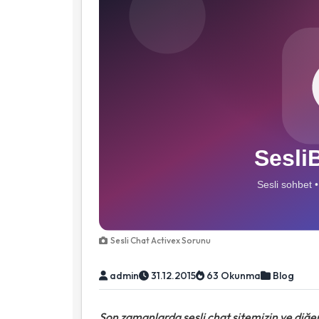
Sesli Chat Activex Sorunu
admin
31.12.2015
63 Okunma
Blog
Son zamanlarda sesli chat sitemizin ve diğer s