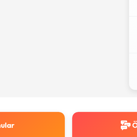
ular
Ö