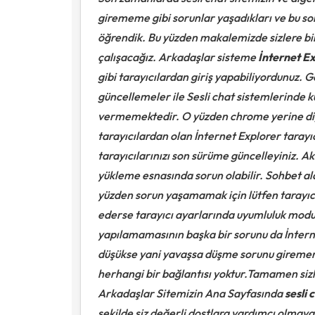
girememe gibi sorunlar yaşadıkları ve bu sor
öğrendik. Bu yüzden makalemizde sizlere bi
çalışacağız.
Arkadaşlar sisteme
İnternet E
gibi tarayıcılardan giriş yapabiliyordunuz. 
güncellemeler ile Sesli chat sistemlerinde k
vermemektedir. O yüzden chrome yerine diğer
tarayıcılardan olan İnternet Explorer tarayıc
tarayıcılarınızı son sürüme güncelleyiniz. Ak
yükleme esnasında sorun olabilir. Sohbet al
yüzden sorun yaşamamak için lütfen tarayıcı
ederse tarayıcı ayarlarında uyumluluk modu 
yapılamamasının başka bir sorunu da İnterne
düşükse yani yavaşsa düşme sorunu girememe
herhangi bir bağlantısı yoktur.Tamamen sizl
Arkadaşlar Sitemizin Ana Sayfasında
sesli 
şekilde siz değerli dostlara yardımcı olmaya