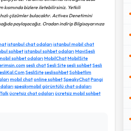
m kısmında bizlere iletebilirsiniz. Yetkili
hızlı çözümler bulacaktır. Activex Denetimini
aşağıda paylaşacağız. Oradan indirip Bilgisayarınıza
hat
istanbul chat odaları
istanbul mobil chat
nbul sohbet
istanbul sohbet odaları
MaviSesli
mobil sohbet odaları
MobilChat
MobilSite
erimsin.com
sesli chat
Sesli Site
sesli sohbet
Sesli
esliKal.Com
SesliSite
seslisohbet
Sohbetlim
aları
mobil chat
online sohbet
SpeakyChat
Pangi
daları
speakymobil görüntülü chat odaları
Talk
ücretsiz chat odaları
ücretsiz mobil sohbet