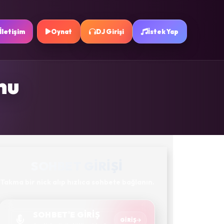
İletişim
Oynat
DJ Girişi
İstek Yap
nu
SOHBET GIRIŞI
Takma bir nick alıp hızlıca sohbete bağlanın.
SOHBET'E GİRİŞ
GIRIŞ