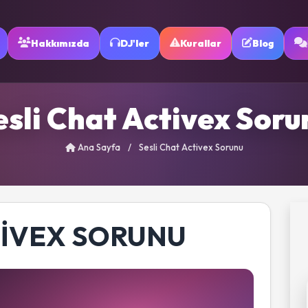
Hakkımızda
DJ'ler
Kurallar
Blog
esli Chat Activex Soru
Ana Sayfa
/
Sesli Chat Activex Sorunu
TIVEX SORUNU