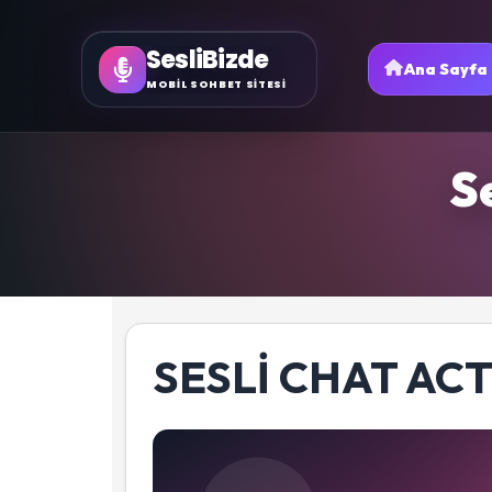
SesliBizde
Ana Sayfa
MOBİL SOHBET SİTESİ
S
SESLI CHAT AC