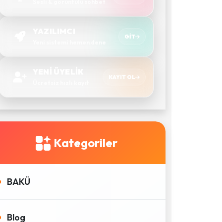
Sesli & görüntülü sohbet
YAZILIMCI
GIT
Yeni sistemi hemen dene
YENİ ÜYELİK
KAYIT OL
Ücretsiz hızlı kayıt
Kategoriler
BAKÜ
Blog