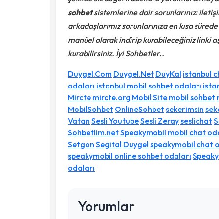
sohbet
sistemlerine dair sorunlarınızı iletişi
arkadaşlarımız sorunlarınıza en kısa sürede 
manüel olarak indirip kurabileceğiniz linki 
kurabilirsiniz. İyi Sohbetler..
Duygel.Com
Duygel.Net
DuyKal
istanbul c
odaları
istanbul mobil sohbet odaları
ista
Mircte
mircte.org
Mobil Site
mobil sohbet
MobilSohbet
OnlineSohbet
sekerimsin
sek
Vatan
Sesli Youtube
Sesli Zeray
seslichat
S
Sohbetlim.net
Speakymobil
mobil chat od
Setgon
Segital
Duygel
speakymobil chat o
speakymobil online sohbet odaları
Speaky
odaları
Yorumlar