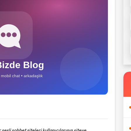
esli sohbet siteleri kullanıcılarının siteye