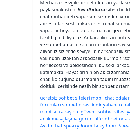
Merhaba sesvgili sohbet okurları yaklası
paylasmak istedi.
SesliAnkara
sitesi bell
chat muhabbeti yaparken siz neden yeriniz
adresi olan Sesli ankara sesli chat sitem
yapabilir heyacan dolu zamanlar gecirebil
takıldığını biliyoruz. Ankara ilimizin nu
ve sohbet amaclı katılan insanların sayıs
alıyoruz sizlerde seviyeli bir arkadaslık s
yakından uzaktan arkadaslık kurma fırsat
her ilecesi ve beldesinden bu sekil arkada
katılmakta. Hayatlarının en akıcı zamanlar
chat koltuğuna oturmanın tadını muazzam
doltluk içerisinde nezih bir sohbet ortamı
ücretsiz sohbet siteleri
mobil chat odalar
forumları
sohbet odası indir
yabancı chat 
mobil arkadaş bul
güvenli sohbet sitesi
y
anlık mesajlaşma
görüntülü sohbet odala
AvidoChat
SpeakyRoom
TalkyRoom
Spea