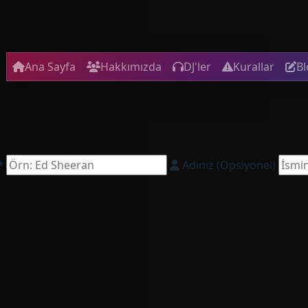
Ana Sayfa
Hakkımızda
DJ'ler
Kurallar
Bl
*
Adınız (Opsiyonel)