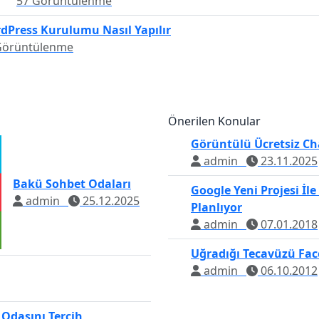
57 Görüntülenme
dPress Kurulumu Nasıl Yapılır
Görüntülenme
Önerilen Konular
Görüntülü Ücretsiz Ch
admin
23.11.2025
Bakü Sohbet Odaları
Google Yeni Projesi İl
admin
25.12.2025
Planlıyor
admin
07.01.2018
Uğradığı Tecavüzü Fac
admin
06.10.2012
 Odasını Tercih