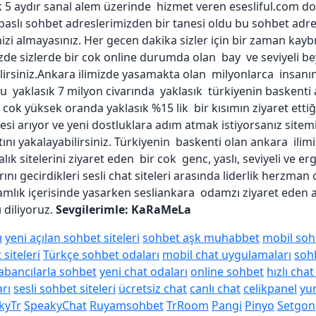
k 5 aydır sanal alem üzerinde hizmet veren esesliful.com do
i baslı sohbet adreslerimizden bir tanesi oldu bu sohbet adr
i almayasınız. Her gecen dakika sizler için bir zaman kaybı
izde sizlerde bir cok online durumda olan bay ve seviyeli bey
irsiniz.Ankara ilimizde yasamakta olan milyonlarca insanın 
fusu yaklasık 7 milyon civarında yaklasık türkiyenin baskent
ı cok yüksek oranda yaklasık %15 lik bir kısımın ziyaret etti
itesi arıyor ve yeni dostluklara adım atmak istiyorsanız sitemi
ını yakalayabilirsiniz. Türkiyenin baskenti olan ankara ilim
lık sitelerini ziyaret eden bir cok genc, yaslı, seviyeli ve 
ını gecirdikleri sesli chat siteleri arasında liderlik herzman
lık içerisinde yasarken sesliankara odamzı ziyaret eden a
 diliyoruz.
Sevgilerimle: KaRaMeLa
ı
yeni açılan sohbet siteleri
sohbet aşk muhabbet
mobil sohb
siteleri
Türkçe sohbet odaları
mobil chat uygulamaları
sohb
abancılarla sohbet
yeni chat odaları
online sohbet
hızlı cha
rı
sesli sohbet siteleri
ücretsiz chat
canlı chat
celikpanel
yu
kyTr
SpeakyChat
Ruyamsohbet
TrRoom
Pangi
Pinyo
Setgon