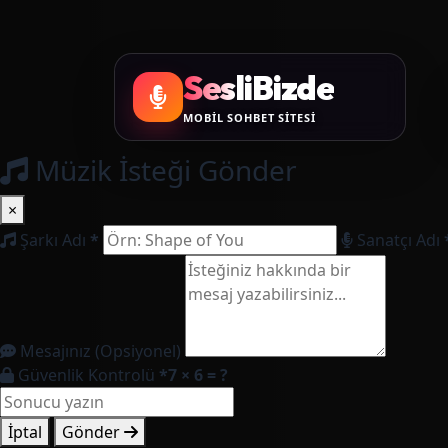
SesliBizde
MOBİL SOHBET SİTESİ
Müzik İsteği Gönder
×
Şarkı Adı
*
Sanatçı Adı
Mesajınız (Opsiyonel)
Güvenlik Kontrolü
*
7 × 6 = ?
İptal
Gönder