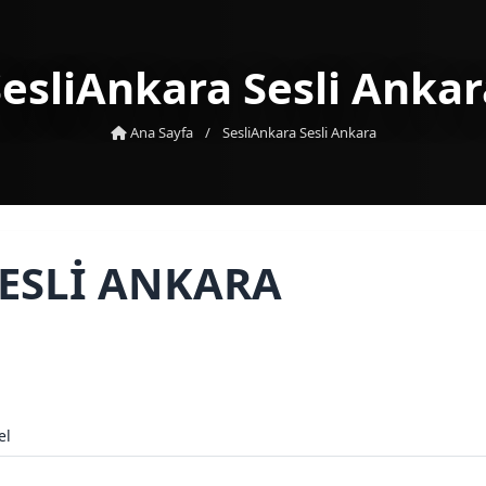
SesliAnkara Sesli Ankar
Ana Sayfa
/
SesliAnkara Sesli Ankara
ESLI ANKARA
el