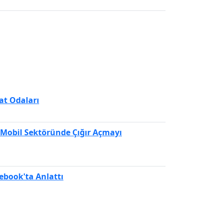
at Odaları
e Mobil Sektöründe Çığır Açmayı
ebook'ta Anlattı