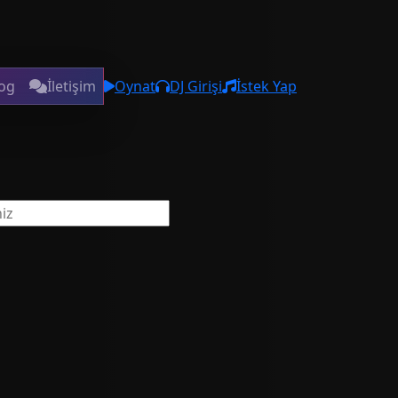
og
İletişim
Oynat
DJ Girişi
İstek Yap