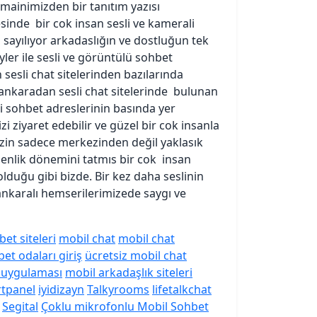
mainimizden bir tanıtım yazısı
esinde bir cok insan sesli ve kamerali
 sayılıyor arkadaslığın ve dostluğun tek
ler ile sesli ve görüntülü sohbet
sesli chat sitelerinden bazılarında
i ankaradan sesli chat sitelerinde bulunan
ği sohbet adreslerinin basında yer
zi ziyaret edebilir ve güzel bir cok insanla
izin sadece merkezinden değil yaklasık
ergenlik dönemini tatmıs bir cok insan
 olduğu gibi bizde. Bir kez daha seslinin
nkaralı hemserilerimizede saygı ve
et siteleri
mobil chat
mobil chat
et odaları giriş
ücretsiz mobil chat
t uygulaması
mobil arkadaşlık siteleri
rtpanel
iyidizayn
Talkyrooms
lifetalkchat
Segital
Çoklu mikrofonlu Mobil Sohbet