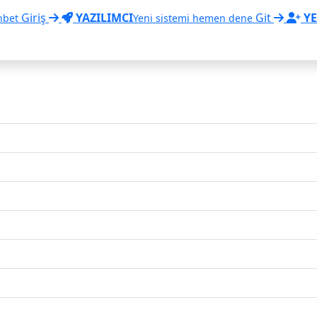
Giriş
YAZILIMCI
Git
YE
hbet
Yeni sistemi hemen dene