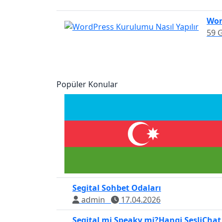
Wor
59 
Popüler Konular
Segital Sohbet Odaları
admin
17.04.2026
Segital mi Speaky mi?Hangi SesliChat