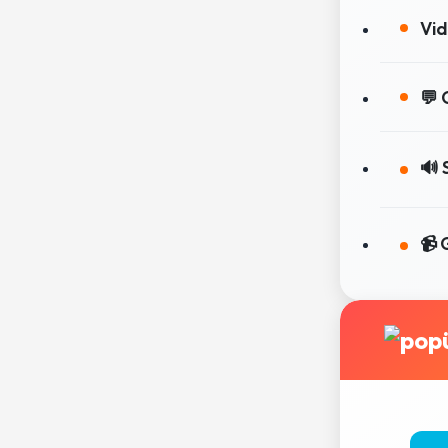
Vid
💬 
🔊 
📹 