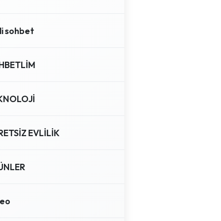
li sohbet
HBETLİM
KNOLOJİ
ETSİZ EVLİLİK
ÜNLER
deo