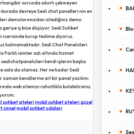
erhangibir sorunda sıkıntı çekmeyen
BA
 burada devreye Sesli chat panelleri nin en
elleri demolarımızdan istediğiniz demo
 geriye iş bize düşüyor. Sesli Sohbet
Blo
n icerisinde kurup teslime diyoruz.
ruz kalmamaktadır. Sesli Chat Panelcileri
Can
da Farklı isimler adı altında hizmet
 seslichatpanelcileri kendi işlerini başka
ve asla da olamaz. Her ne kadar Sesli
HA
r zaman kendilerine ait bir panel yazılımı
da web sitemizi rahatlıkla bulabilirsiniz.
KE
üyorum.
 sohbet siteleri
mobil sohbet siteleri
güzel
t cinsel
mobil sohbet odaları
RU
Ses