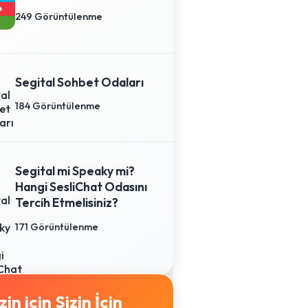
249 Görüntülenme
Segital Sohbet Odaları
184 Görüntülenme
Segital mi Speaky mi?
Hangi SesliChat Odasını
Tercih Etmelisiniz?
171 Görüntülenme
Sizin İçin