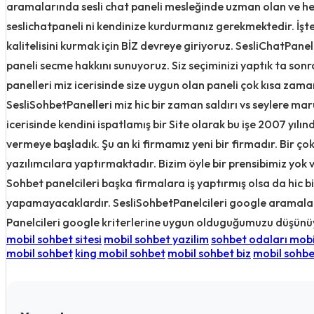
aramalarında sesli chat paneli mesleğinde uzman olan ve h
seslichatpaneli ni kendinize kurdurmanız gerekmektedir. İşte
kalitelisini kurmak için BİZ devreye giriyoruz. SesliChatPan
paneli secme hakkını sunuyoruz. Siz seçiminizi yaptık ta sonra
panelleri miz icerisinde size uygun olan paneli çok kısa zama
SesliSohbetPanelleri miz hic bir zaman saldırı vs seylere ma
icerisinde kendini ispatlamış bir Site olarak bu işe 2007 yılın
vermeye başladık. Şu an ki firmamız yeni bir firmadır. Bir çok
yazılımcılara yaptırmaktadır. Bizim öyle bir prensibimiz yok 
Sohbet panelcileri başka firmalara iş yaptırmış olsa da hic bi
yapamayacaklardır. SesliSohbetPanelcileri google aramaların
Panelcileri google kriterlerine uygun olduguğumuzu düşün
mobil sohbet sitesi
mobil sohbet yazilim
sohbet odaları mobil
mobil sohbet
king mobil sohbet
mobil sohbet biz
mobil sohbe