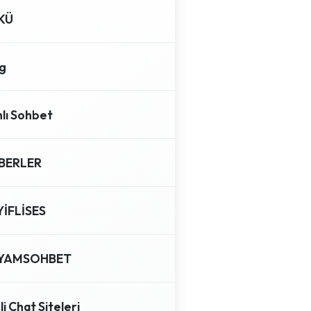
KÜ
g
lı Sohbet
BERLER
YİFLİSES
YAMSOHBET
li Chat Siteleri