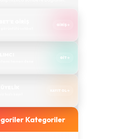
ET'E GİRİŞ
GIRIŞ
& görüntülü sohbet
LIMCI
GIT
istemi hemen dene
 ÜYELİK
KAYIT OL
z hızlı kayıt
Kategoriler