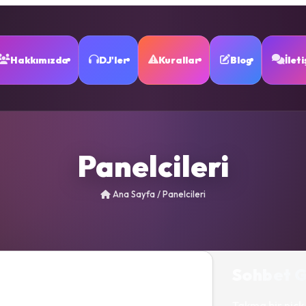
Hakkımızda
DJ'ler
Kurallar
Blog
İlet
Panelcileri
Ana Sayfa
/
Panelcileri
Sohbet G
Takma bir nick 