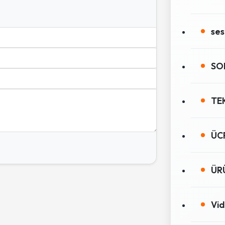
ses
SO
TE
ÜCR
ÜR
Vi