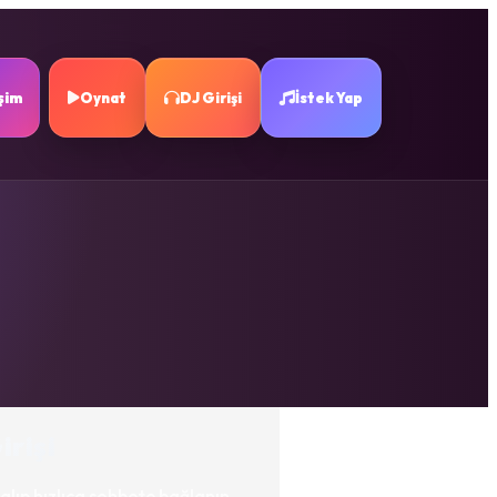
işim
Oynat
DJ Girişi
İstek Yap
irişi
alıp hızlıca sohbete bağlanın.