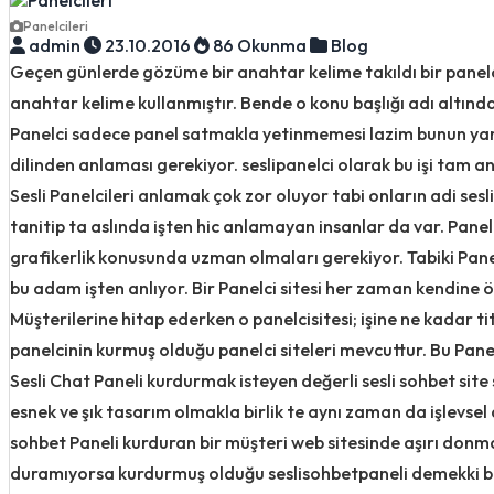
Panelcileri
admin
23.10.2016
86 Okunma
Blog
Geçen günlerde gözüme bir anahtar kelime takıldı bir pane
anahtar kelime kullanmıştır. Bende o konu başlığı adı altında
Panelci sadece panel satmakla yetinmemesi lazim bunun yan
dilinden anlaması gerekiyor. seslipanelci olarak bu işi tam 
Sesli Panelcileri anlamak çok zor oluyor tabi onların adi sesl
tanitip ta aslında işten hic anlamayan insanlar da var. Panel
grafikerlik konusunda uzman olmaları gerekiyor. Tabiki Pane
bu adam işten anlıyor. Bir Panelci sitesi her zaman kendine 
Müşterilerine hitap ederken o panelcisitesi; işine ne kadar ti
panelcinin kurmuş olduğu panelci siteleri mevcuttur. Bu Panelci
Sesli Chat Paneli kurdurmak isteyen değerli sesli sohbet site 
esnek ve şık tasarım olmakla birlik te aynı zaman da işlevsel
sohbet Paneli kurduran bir müşteri web sitesinde aşırı donm
duramıyorsa kurdurmuş olduğu seslisohbetpaneli demekki bir