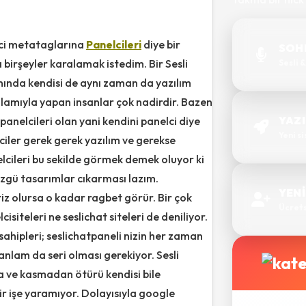
lci metataglarına
Panelcileri
diye bir
SOHB
Sesli 
 birşeyler karalamak istedim. Bir Sesli
ında kendisi de aynı zaman da yazılım
anlamıyla yapan insanlar çok nadirdir. Bazen
YAZI
ipanelcileri olan yani kendini panelci diye
Yeni s
ciler gerek gerek yazılım ve gerekse
lcileri bu sekilde görmek demek oluyor ki
özgü tasarımlar cıkarması lazım.
YENİ
tiz olursa o kadar ragbet görür. Bir çok
Ücretsi
siteleri ne seslichat siteleri de deniliyor.
sahipleri; seslichatpaneli nizin her zaman
 anlam da seri olması gerekiyor. Sesli
a ve kasmadan ötürü kendisi bile
 işe yaramıyor. Dolayısıyla google