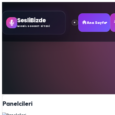
SesliBizde
Ana Sayfa
MOBİL SOHBET SİTESİ
Panelcileri