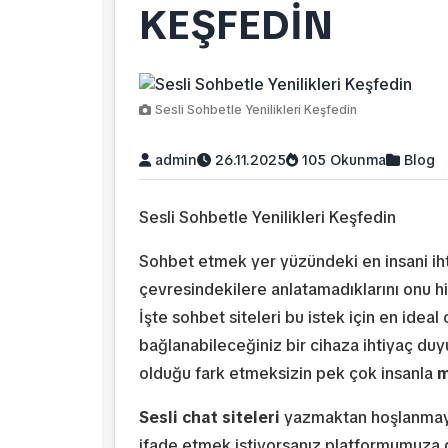
KEŞFEDIN
Sesli Sohbetle Yenilikleri Keşfedin
admin
26.11.2025
105 Okunma
Blog
Sesli Sohbetle Yenilikleri Keşfedin
Sohbet etmek yer yüzündeki en insani iht
çevresindekilere anlatamadıklarını onu hi
İşte sohbet siteleri bu istek için en idea
bağlanabileceğiniz bir cihaza ihtiyaç du
olduğu fark etmeksizin pek çok insanla
m
Sesli chat siteleri
yazmaktan hoşlanmayan
ifade etmek istiyorsanız platformumuza 