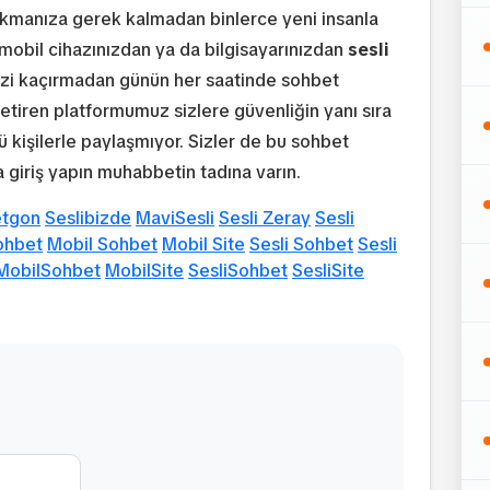
ıkmanıza gerek kalmadan binlerce yeni insanla
mobil cihazınızdan ya da bilgisayarınızdan
sesli
izi kaçırmadan günün her saatinde sohbet
etiren platformumuz sizlere güvenliğin yanı sıra
ü kişilerle paylaşmıyor. Sizler de bu sohbet
giriş yapın muhabbetin tadına varın.
etgon
Seslibizde
MaviSesli
Sesli Zeray
Sesli
ohbet
Mobil Sohbet
Mobil Site
Sesli Sohbet
Sesli
MobilSohbet
MobilSite
SesliSohbet
SesliSite