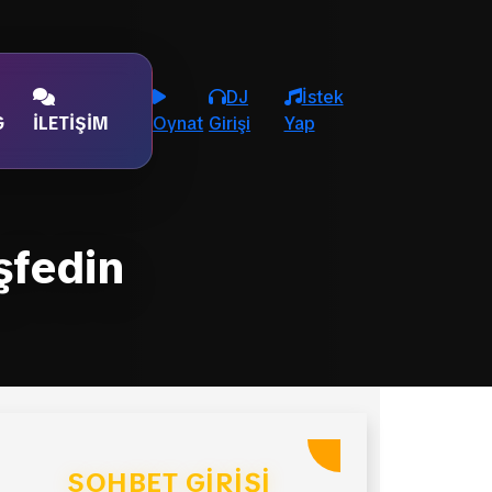
DJ
İstek
G
İLETIŞIM
Oynat
Girişi
Yap
şfedin
SOHBET GIRIŞI