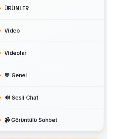
ÜRÜNLER
Video
Videolar
💬 Genel
🔊 Sesli Chat
📹 Görüntülü Sohbet