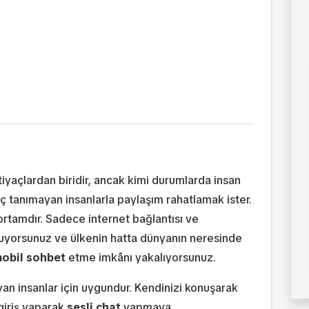
iyaçlardan biridir, ancak kimi durumlarda insan
ç tanımayan insanlarla paylaşım rahatlamak ister.
l ortamdır. Sadece internet bağlantısı ve
yuyorsunuz ve ülkenin hatta dünyanın neresinde
obil sohbet
etme imkânı yakalıyorsunuz.
 insanlar için uygundur. Kendinizi konuşarak
giriş yaparak
sesli chat
yapmaya