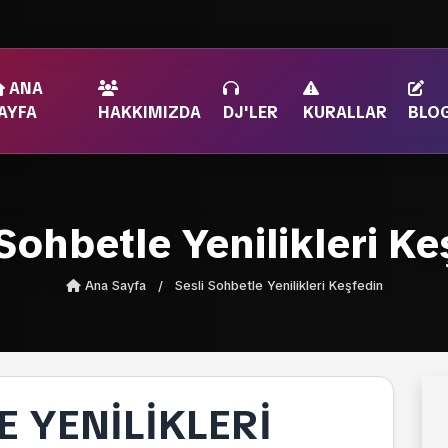
ANA
AYFA
HAKKIMIZDA
DJ'LER
KURALLAR
BLO
 Sohbetle Yenilikleri Ke
Ana Sayfa
/
Sesli Sohbetle Yenilikleri Keşfedin
E YENILIKLERI