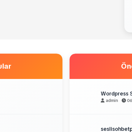
lar
Ön
Wordpress S
admin
06
seslisohbetp