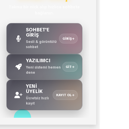
Takma bir nick alıp hızlıca sohbete
bağlanın.
SOHBET'E
GİRİŞ
GIRIŞ
Sesli & görüntülü
sohbet
YAZILIMCI
GIT
Yeni sistemi hemen
dene
YENİ
ÜYELİK
KAYIT OL
Ücretsiz hızlı
kayıt