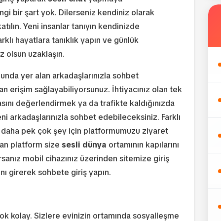
angi bir şart yok. Dilerseniz kendiniz olarak
ılın. Yeni insanlar tanıyın kendinizde
arklı hayatlara tanıklık yapın ve günlük
z olsun uzaklaşın.
unda yer alan arkadaşlarınızla sohbet
an erişim sağlayabiliyorsunuz. İhtiyacınız olan tek
rasını değerlendirmek ya da trafikte kaldığınızda
i arkadaşlarınızla sohbet edebileceksiniz. Farklı
e daha pek çok şey için platformumuzu ziyaret
nan platform size
sesli d
ünya
ortamının kapılarını
rsanız mobil cihazınız üzerinden sitemize giriş
nı girerek sohbete giriş yapın.
çok kolay. Sizlere evinizin ortamında sosyalleşme