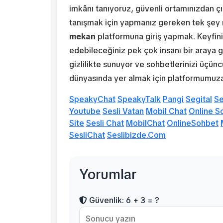
imkânı tanıyoruz, güvenli ortamınızdan ç
tanışmak için yapmanız gereken tek şey 
mekan
platformuna giriş yapmak. Keyfin
edebileceğiniz pek çok insanı bir araya g
gizlilikte sunuyor ve sohbetlerinizi üçünc
dünyasında yer almak için platformumuza 
SpeakyChat
SpeakyTalk
Pangi
Segital
S
Youtube
Sesli Vatan
Mobil Chat
Online S
Site
Sesli Chat
MobilChat
OnlineSohbet
SesliChat
Seslibizde.Com
Yorumlar
Güvenlik: 6 + 3 = ?