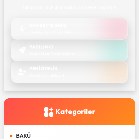
Takma bir nick alıp hızlıca sohbete bağlanın.
SOHBET'E GİRİŞ
Sesli & görüntülü sohbet
YAZILIMCI
Yeni sistemi hemen dene
YENİ ÜYELİK
Ücretsiz hızlı kayıt
Kategoriler
BAKÜ