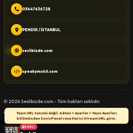
05447636728
PENDİK / İSTANBUL
seslibizde.com
speakymobil.com
© 2026 Seslibizde.com - Tüm hakları saklıdır.
Gizlilik Politikası
Kullanım Şartları
İletişim
Yayın URL tanımlı değil. Admin > Ayarlar > Yayın Ayarları
bölümünden SonicPanel veya Harici Stream URL girin.
CANLI