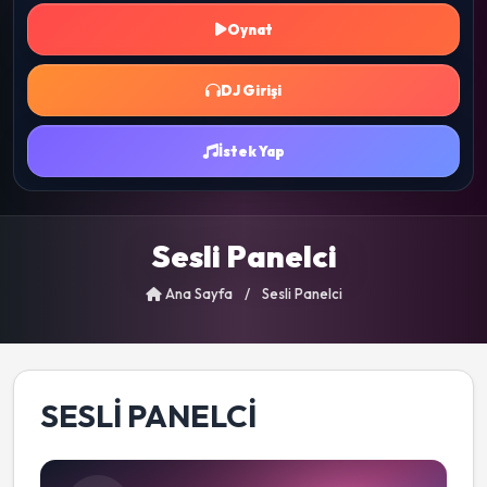
Oynat
DJ Girişi
İstek Yap
Sesli Panelci
Ana Sayfa
/
Sesli Panelci
SESLI PANELCI