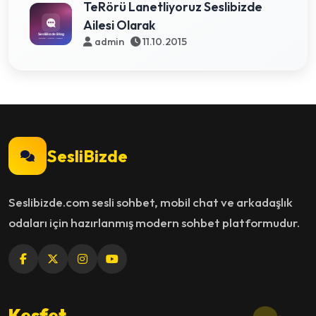
TeRörü Lanetliyoruz Seslibizde
Ailesi Olarak
admin
11.10.2015
SesliBizde
Seslibizde.com sesli sohbet, mobil chat ve arkadaşlık
odaları için hazırlanmış modern sohbet platformudur.
Keşfet