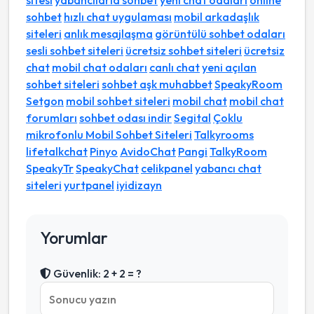
sitesi
yabancılarla sohbet
yeni chat odaları
online
sohbet
hızlı chat uygulaması
mobil arkadaşlık
siteleri
anlık mesajlaşma
görüntülü sohbet odaları
sesli sohbet siteleri
ücretsiz sohbet siteleri
ücretsiz
chat
mobil chat odaları
canlı chat
yeni açılan
sohbet siteleri
sohbet aşk muhabbet
SpeakyRoom
Setgon
mobil sohbet siteleri
mobil chat
mobil chat
forumları
sohbet odası indir
Segital
Çoklu
mikrofonlu Mobil Sohbet Siteleri
Talkyrooms
lifetalkchat
Pinyo
AvidoChat
Pangi
TalkyRoom
SpeakyTr
SpeakyChat
celikpanel
yabancı chat
siteleri
yurtpanel
iyidizayn
Yorumlar
Güvenlik: 2 + 2 = ?