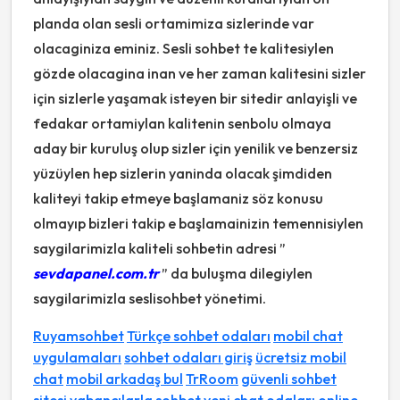
planda olan sesli ortamimiza sizlerinde var
olacaginiza eminiz. Sesli sohbet te kalitesiylen
gözde olacagina inan ve her zaman kalitesini sizler
için sizlerle yaşamak isteyen bir sitedir anlayişli ve
fedakar ortamiylan kalitenin senbolu olmaya
aday bir kuruluş olup sizler için yenilik ve benzersiz
yüzüylen hep sizlerin yaninda olacak şimdiden
kaliteyi takip etmeye başlamaniz söz konusu
olmayıp bizleri takip e başlamainizin temennisiylen
saygilarimizla kaliteli sohbetin adresi ”
sevdapanel.com.tr
” da buluşma dilegiylen
saygilarimizla seslisohbet yönetimi.
Ruyamsohbet
Türkçe sohbet odaları
mobil chat
uygulamaları
sohbet odaları giriş
ücretsiz mobil
chat
mobil arkadaş bul
TrRoom
güvenli sohbet