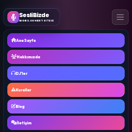
SesliBizde
MOBİL SOHBET SİTESİ
Ana Sayfa
Hakkımızda
DJ'ler
Kurallar
Blog
İletişim