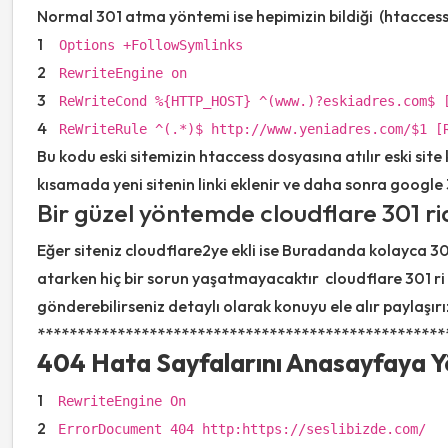
Normal 301 atma yöntemi ise hepimizin bildiği (htaccess
1
Options +FollowSymlinks
2
RewriteEngine on
3
ReWriteCond %{HTTP_HOST} ^(www.)?eskiadres.com$ 
4
ReWriteRule ^(.*)$ http:
//www.yeniadres.com/$1 [
Bu kodu eski sitemizin htaccess dosyasına atılır eski site 
kısamada yeni sitenin linki eklenir ve daha sonra google 
Bir güzel yöntemde cloudflare 301 ri
Eğer siteniz cloudflare2ye ekli ise Buradanda kolayca 30
atarken hiç bir sorun yaşatmayacaktır cloudflare 301 ri 
gönderebilirseniz detaylı olarak konuyu ele alır paylaşırı
***************************************************
404 Hata Sayfalarını Anasayfaya 
1
RewriteEngine On
2
ErrorDocument 404 http:
https://seslibizde.com/