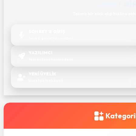
SOHBET GIR
Takma bir nick alıp hızlıca so
SOHBET'E GİRİŞ
Sesli & görüntülü sohbet
YAZILIMCI
Yeni sistemi hemen dene
YENİ ÜYELİK
Ücretsiz hızlı kayıt
Kategori