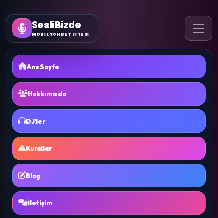
SesliBizde
MOBİL SOHBET SİTESİ
Ana Sayfa
Hakkımızda
DJ'ler
Kurallar
Blog
İletişim