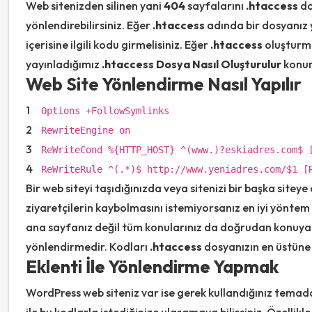
Web sitenizden silinen yani
404
sayfalarını
.htaccess
do
yönlendirebilirsiniz. Eğer
.htaccess
adında bir dosyanız y
içerisine ilgili kodu girmelisiniz. Eğer
.htaccess
oluşturma
yayınladığımız
.htaccess Dosya Nasıl Oluşturulur
konum
Web Site Yönlendirme Nasıl Yapılır
1
Options +FollowSymlinks
2
RewriteEngine on
3
ReWriteCond %{HTTP_HOST} ^(www.)?eskiadres.com$ 
4
ReWriteRule ^(.*)$ http:
//www.yeniadres.com/$1 [
Bir web siteyi taşıdığınızda veya sitenizi bir başka sitey
ziyaretçilerin kaybolmasını istemiyorsanız en iyi yöntem
ana sayfanız değil tüm konularınız da doğrudan konuya
yönlendirmedir. Kodları
.htaccess
dosyanızın en üstüne 
Eklenti İle Yönlendirme Yapmak
WordPress web siteniz var ise gerek kullandığınız tema