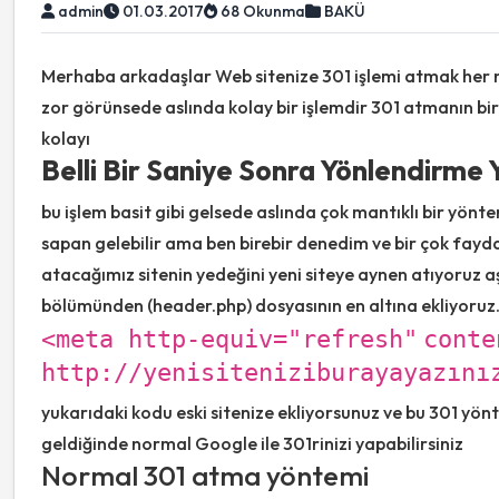
admin
01.03.2017
68 Okunma
BAKÜ
Merhaba arkadaşlar Web sitenize 301 işlemi atmak her 
zor görünsede aslında kolay bir işlemdir 301 atmanın bir
kolayı
Belli Bir Saniye Sonra Yönlendirme
bu işlem basit gibi gelsede aslında çok mantıklı bir yönt
sapan gelebilir ama ben birebir denedim ve bir çok faydas
atacağımız sitenin yedeğini yeni siteye aynen atıyoruz aş
bölümünden (header.php) dosyasının en altına ekliyoruz
<meta http-equiv=
"refresh"
conte
http://yenisiteniziburayayazını
yukarıdaki kodu eski sitenize ekliyorsunuz ve bu 301 yön
geldiğinde normal Google ile 301rinizi yapabilirsiniz
Normal 301 atma yöntemi