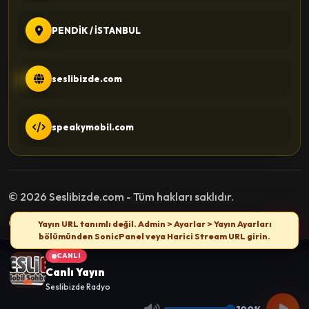
PENDİK / İSTANBUL
seslibizde.com
speakymobil.com
© 2026 Seslibizde.com - Tüm hakları saklıdır.
Gizlilik Politikası
Kullanım Şartları
İletişim
Yayın URL tanımlı değil. Admin > Ayarlar > Yayın Ayarları
bölümünden SonicPanel veya Harici Stream URL girin.
CANLI
Canlı Yayın
Seslibizde Radyo