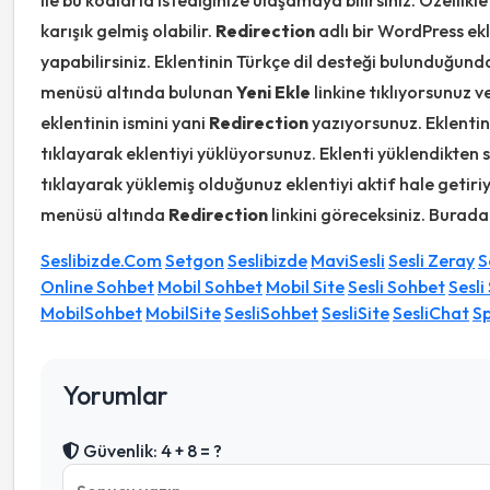
ile bu kodlarla istediğinize ulaşamaya bilirsiniz. Özellikle 
karışık gelmiş olabilir.
Redirection
adlı bir WordPress ekle
yapabilirsiniz. Eklentinin Türkçe dil desteği bulunduğun
menüsü altında bulunan
Yeni Ekle
linkine tıklıyorsunuz 
eklentinin ismini yani
Redirection
yazıyorsunuz. Eklentin
tıklayarak eklentiyi yüklüyorsunuz. Eklenti yüklendikten
tıklayarak yüklemiş olduğunuz eklentiyi aktif hale getir
menüsü altında
Redirection
linkini göreceksiniz. Burad
Seslibizde.Com
Setgon
Seslibizde
MaviSesli
Sesli Zeray
S
Online Sohbet
Mobil Sohbet
Mobil Site
Sesli Sohbet
Sesli
MobilSohbet
MobilSite
SesliSohbet
SesliSite
SesliChat
S
Yorumlar
Güvenlik: 4 + 8 = ?