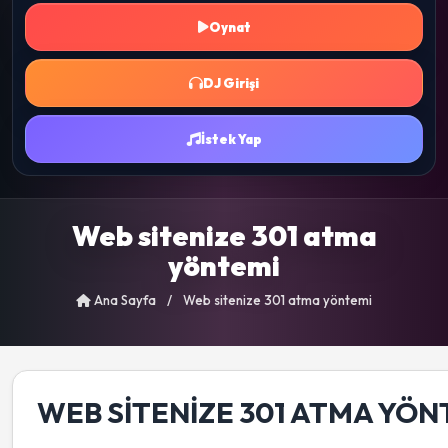
Oynat
DJ Girişi
İstek Yap
Web sitenize 301 atma
yöntemi
Ana Sayfa
/
Web sitenize 301 atma yöntemi
WEB SITENIZE 301 ATMA YÖN