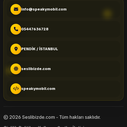
info@speakymobil.com
05447636728
PENDİK / İSTANBUL
seslibizde.com
speakymobil.com
© 2026 Seslibizde.com - Tüm hakları saklıdır.