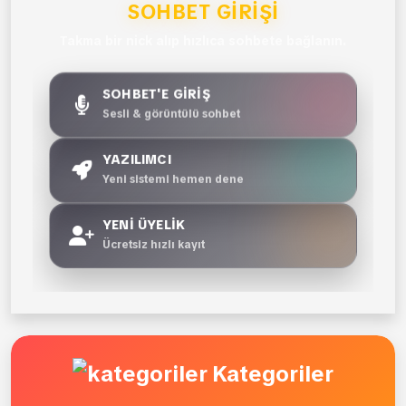
SOHBET GIRIŞI
Takma bir nick alıp hızlıca sohbete bağlanın.
SOHBET'E GİRİŞ
Sesli & görüntülü sohbet
YAZILIMCI
Yeni sistemi hemen dene
YENİ ÜYELİK
Ücretsiz hızlı kayıt
Kategoriler