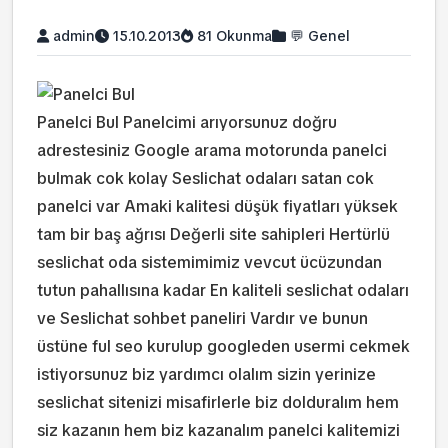
admin
15.10.2013
81 Okunma
💬 Genel
Panelci Bul Panelcimi arıyorsunuz doğru
adrestesiniz Google arama motorunda panelci
bulmak cok kolay Seslichat odaları satan cok
panelci var Amaki kalitesi düşük fiyatları yüksek
tam bir baş ağrısı Değerli site sahipleri Hertürlü
seslichat oda sistemimimiz vevcut ücüzundan
tutun pahallısına kadar En kaliteli seslichat odaları
ve Seslichat sohbet paneliri Vardır ve bunun
üstüne ful seo kurulup googleden usermi cekmek
istiyorsunuz biz yardımcı olalım sizin yerinize
seslichat sitenizi misafirlerle biz dolduralım hem
siz kazanın hem biz kazanalım panelci kalitemizi