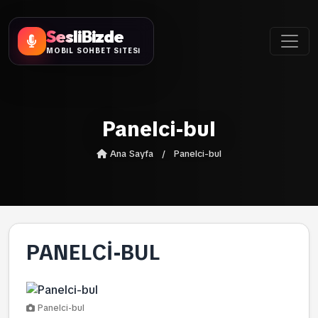
SesliBizde
MOBİL SOHBET SİTESİ
Panelci-bul
Ana Sayfa
/
Panelci-bul
PANELCI-BUL
Panelci-bul