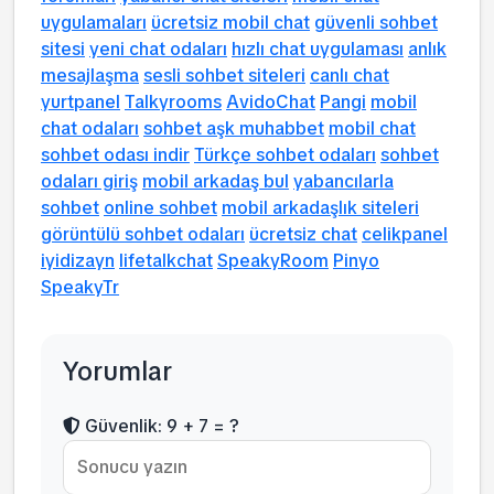
uygulamaları
ücretsiz mobil chat
güvenli sohbet
sitesi
yeni chat odaları
hızlı chat uygulaması
anlık
mesajlaşma
sesli sohbet siteleri
canlı chat
yurtpanel
Talkyrooms
AvidoChat
Pangi
mobil
chat odaları
sohbet aşk muhabbet
mobil chat
sohbet odası indir
Türkçe sohbet odaları
sohbet
odaları giriş
mobil arkadaş bul
yabancılarla
sohbet
online sohbet
mobil arkadaşlık siteleri
görüntülü sohbet odaları
ücretsiz chat
celikpanel
iyidizayn
lifetalkchat
SpeakyRoom
Pinyo
SpeakyTr
Yorumlar
Güvenlik: 9 + 7 = ?