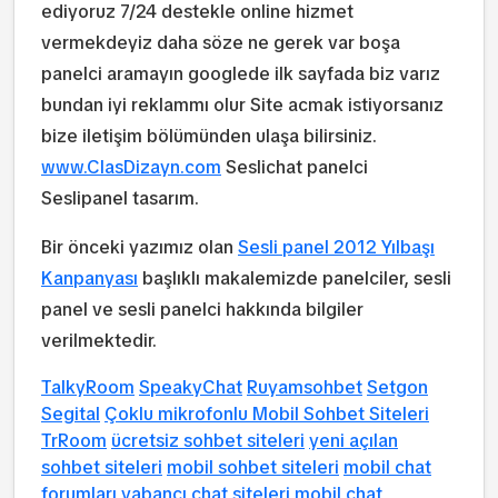
ediyoruz 7/24 destekle online hizmet
vermekdeyiz daha söze ne gerek var boşa
panelci aramayın googlede ilk sayfada biz varız
bundan iyi reklammı olur Site acmak istiyorsanız
bize iletişim bölümünden ulaşa bilirsiniz.
www.ClasDizayn.com
Seslichat panelci
Seslipanel tasarım.
Bir önceki yazımız olan
Sesli panel 2012 Yılbaşı
Kanpanyası
başlıklı makalemizde panelciler, sesli
panel ve sesli panelci hakkında bilgiler
verilmektedir.
TalkyRoom
SpeakyChat
Ruyamsohbet
Setgon
Segital
Çoklu mikrofonlu Mobil Sohbet Siteleri
TrRoom
ücretsiz sohbet siteleri
yeni açılan
sohbet siteleri
mobil sohbet siteleri
mobil chat
forumları
yabancı chat siteleri
mobil chat