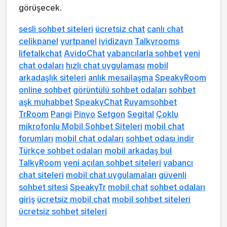
görüşecek.
sesli sohbet siteleri
ücretsiz chat
canlı chat
celikpanel
yurtpanel
iyidizayn
Talkyrooms
lifetalkchat
AvidoChat
yabancılarla sohbet
yeni
chat odaları
hızlı chat uygulaması
mobil
arkadaşlık siteleri
anlık mesajlaşma
SpeakyRoom
online sohbet
görüntülü sohbet odaları
sohbet
aşk muhabbet
SpeakyChat
Ruyamsohbet
TrRoom
Pangi
Pinyo
Setgon
Segital
Çoklu
mikrofonlu Mobil Sohbet Siteleri
mobil chat
forumları
mobil chat odaları
sohbet odası indir
Türkçe sohbet odaları
mobil arkadaş bul
TalkyRoom
yeni açılan sohbet siteleri
yabancı
chat siteleri
mobil chat uygulamaları
güvenli
sohbet sitesi
SpeakyTr
mobil chat
sohbet odaları
giriş
ücretsiz mobil chat
mobil sohbet siteleri
ücretsiz sohbet siteleri