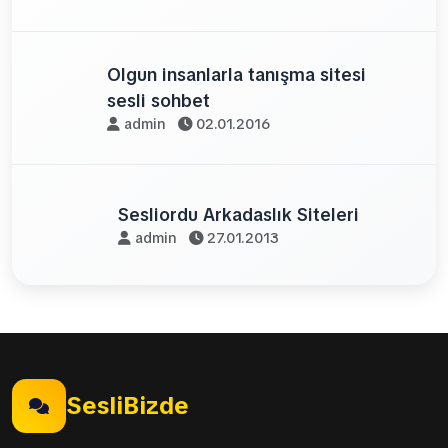
Olgun insanlarla tanışma sitesi
sesli sohbet
admin
02.01.2016
Sesliordu Arkadaslık Siteleri
admin
27.01.2013
SesliBizde