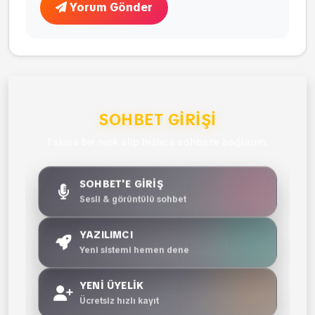
Yorum Gönder
SOHBET GIRIŞI
Takma bir nick alıp hızlıca sohbete bağlanın.
SOHBET'E GİRİŞ
Sesli & görüntülü sohbet
YAZILIMCI
Yeni sistemi hemen dene
YENİ ÜYELİK
Ücretsiz hızlı kayıt