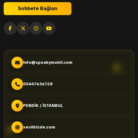
Sohbete Bağlan
info@speakymobil.com
05447636728
PENDİK / İSTANBUL
seslibizde.com